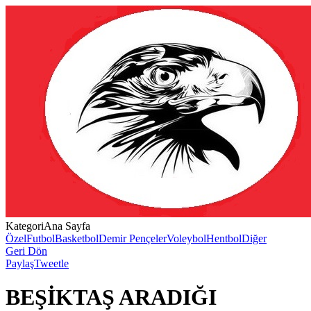
Kategori
Ana Sayfa
Özel
Futbol
Basketbol
Demir Pençeler
Voleybol
Hentbol
Diğer
Geri Dön
Paylaş
Tweetle
BEŞİKTAŞ ARADIĞI