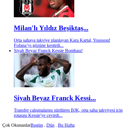
Milan'lı Yıldız Beşiktaş...
Orta sahaya takviye planlayan Kara Kartal, Youssouf
Fofana’yı gözüne kestirdi...
Siyah Beyaz Franck Kessie Bombası!
Siyah Beyaz Franck Kessi...
Transfer çalışmalarını sürdüren BJK, orta saha takviyesi için
rotasını Kessie'ye çevirdi...
Çok Okunanlar
Bugün
.
Dün
.
Bu Hafta