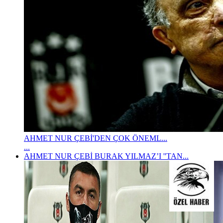
AHMET NUR ÇEBİ'DEN ÇOK ÖNEML...
...
AHMET NUR ÇEBİ BURAK YILMAZ’I ''TAN...