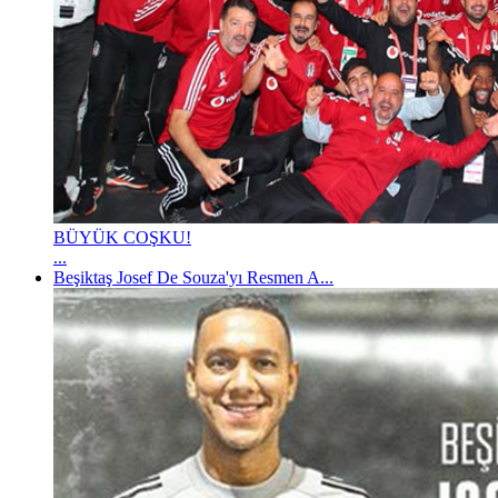
BÜYÜK COŞKU!
...
Beşiktaş Josef De Souza'yı Resmen A...