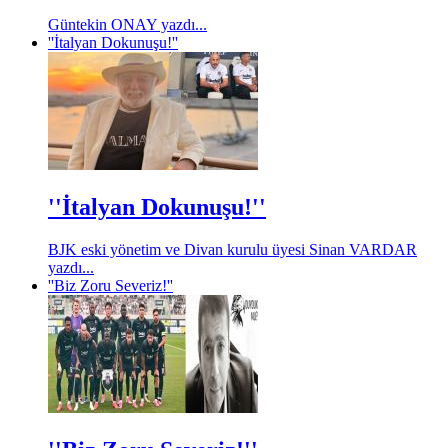
Güntekin ONAY yazdı...
''İtalyan Dokunuşu!''
''İtalyan Dokunuşu!''
BJK eski yönetim ve Divan kurulu üyesi Sinan VARDAR
yazdı...
''Biz Zoru Severiz!''