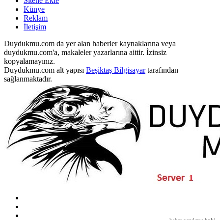
Sitene Ekle
Künye
Reklam
İletişim
Duydukmu.com da yer alan haberler kaynaklarına veya
duydukmu.com'a, makaleler yazarlarına aittir. İzinsiz
kopyalamayınız.
Duydukmu.com alt yapısı
Beşiktaş Bilgisayar
tarafından
sağlanmaktadır.