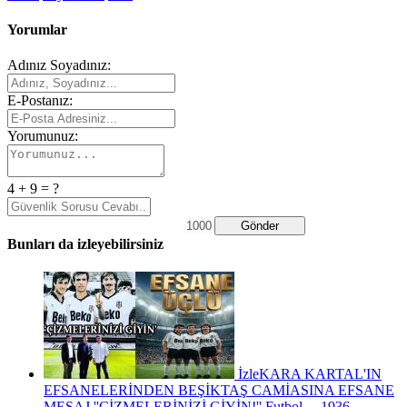
Yorumlar
Adınız Soyadınız:
E-Postanız:
Yorumunuz:
4 + 9 = ?
Gönder
Bunları da izleyebilirsiniz
İzle
KARA KARTAL'IN
EFSANELERİNDEN BEŞİKTAŞ CAMİASINA EFSANE
MESAJ ''ÇİZMELERİNİZİ GİYİN!''
Futbol
1936