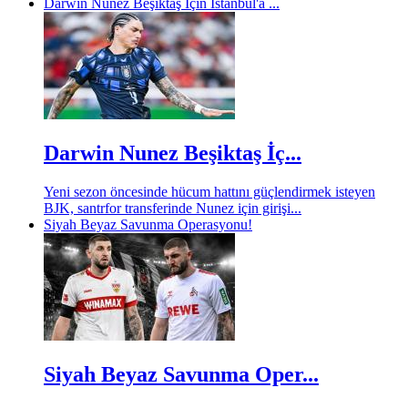
Darwin Nunez Beşiktaş İçin İstanbul'a ...
Darwin Nunez Beşiktaş İç...
Yeni sezon öncesinde hücum hattını güçlendirmek isteyen
BJK, santrfor transferinde Nunez için girişi...
Siyah Beyaz Savunma Operasyonu!
Siyah Beyaz Savunma Oper...