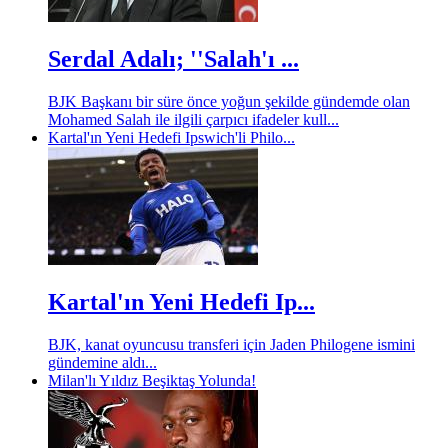
Serdal Adalı; ''Salah'ı ...
BJK Başkanı bir süre önce yoğun şekilde gündemde olan
Mohamed Salah ile ilgili çarpıcı ifadeler kull...
Kartal'ın Yeni Hedefi Ipswich'li Philo...
Kartal'ın Yeni Hedefi Ip...
BJK, kanat oyuncusu transferi için Jaden Philogene ismini
gündemine aldı...
Milan'lı Yıldız Beşiktaş Yolunda!