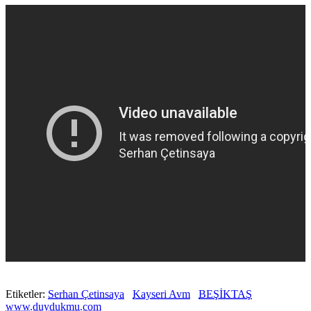
Etiketler:
Serhan Çetinsaya
Kayseri Avm
BEŞİKTAŞ
www.duydukmu.com