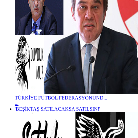
TÜRKİYE FUTBOL FEDERASYONUND...
...
'BEŞİKTAŞ SATILACAKSA SATILSIN!'