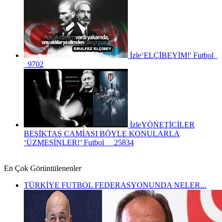
İzle
‘ELÇİBEYİM!'
Futbol
9702
İzle
YÖNETİCİLER
BEŞİKTAŞ CAMİASI BÖYLE KONULARLA
‘ÜZMESİNLER!’
Futbol
25834
En Çok Görüntülenenler
TÜRKİYE FUTBOL FEDERASYONUNDA NELER...