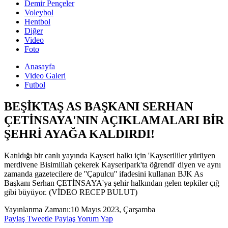
Demir Pençeler
Voleybol
Hentbol
Diğer
Video
Foto
Anasayfa
Video Galeri
Futbol
BEŞİKTAŞ AS BAŞKANI SERHAN
ÇETİNSAYA'NIN AÇIKLAMALARI BİR
ŞEHRİ AYAĞA KALDIRDI!
Katıldığı bir canlı yayında Kayseri halkı için 'Kayserililer yürüyen
merdivene Bisimillah çekerek Kayseripark'ta öğrendi' diyen ve aynı
zamanda gazetecilere de ''Çapulcu'' ifadesini kullanan BJK As
Başkanı Serhan ÇETİNSAYA'ya şehir halkından gelen tepkiler çığ
gibi büyüyor. (VİDEO RECEP BULUT)
Yayınlanma Zamanı:
10 Mayıs 2023, Çarşamba
Paylaş
Tweetle
Paylaş
Yorum Yap