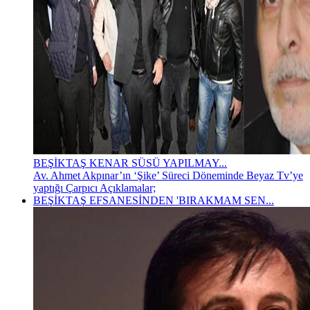
BEŞİKTAŞ KENAR SÜSÜ YAPILMAY...
Av. Ahmet Akpınar’ın ‘Şike’ Süreci Döneminde Beyaz Tv’ye
yaptığı Çarpıcı Açıklamalar;
BEŞİKTAŞ EFSANESİNDEN 'BIRAKMAM SEN...