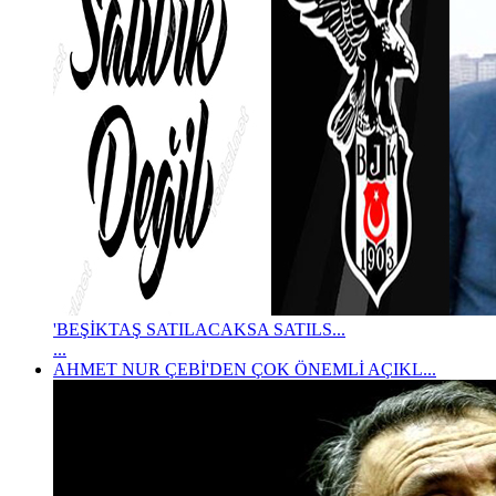
'BEŞİKTAŞ SATILACAKSA SATILS...
...
AHMET NUR ÇEBİ'DEN ÇOK ÖNEMLİ AÇIKL...