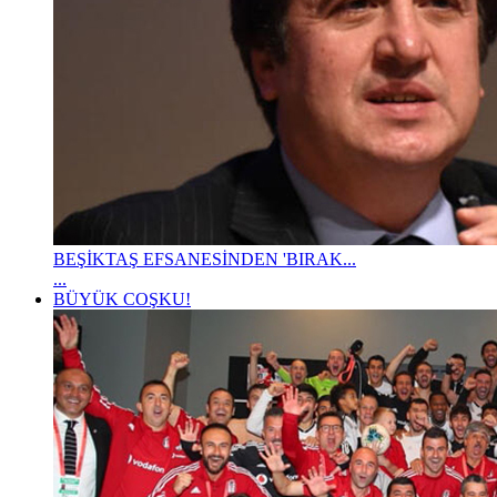
BEŞİKTAŞ EFSANESİNDEN 'BIRAK...
...
BÜYÜK COŞKU!