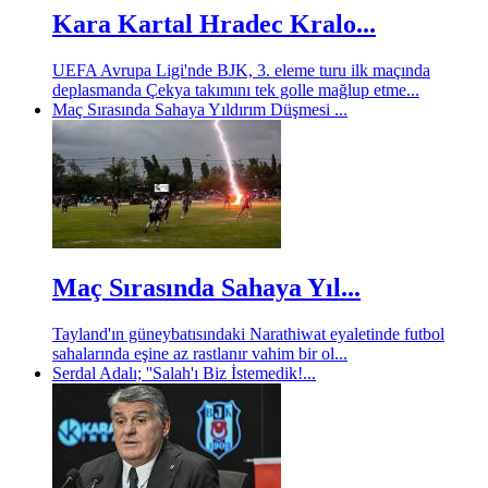
Kara Kartal Hradec Kralo...
UEFA Avrupa Ligi'nde BJK, 3. eleme turu ilk maçında
deplasmanda Çekya takımını tek golle mağlup etme...
Maç Sırasında Sahaya Yıldırım Düşmesi ...
Maç Sırasında Sahaya Yıl...
Tayland'ın güneybatısındaki Narathiwat eyaletinde futbol
sahalarında eşine az rastlanır vahim bir ol...
Serdal Adalı; ''Salah'ı Biz İstemedik!...