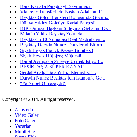
•
Kara Kartal'a Paraguaylı Savunmacı!
•
Vlahovic Transferinde Başkan Adalı'nın E...
•
Beşiktaş Golcü Transferi Konusunda Gözün...
•
Dünya Yıldızı Golcüye Kartal Pençesi!...
•
BJK Onursal Başkanı Süleyman Seba'nın Ev...
•
Milan'lı Yıldız Beşiktaş Yolunda!
•
Beşiktaş'ın 10 Numarası Real Madrid'den ...
•
Beşiktaş Darwin Nunez Transferini Bitirm...
•
Siyah Beyaz Franck Kessie Bombası!
•
Siyah Beyaz Höjbjerg Müjdesi!
•
Kartal Avrupa'da Zirveye Uçmak İstiyor!...
•
BEŞİKTAŞ'A SÜPER KANAT!
•
Serdal Adalı; ''Salah'ı Biz İstemedik!''...
•
Darwin Nunez Beşiktaş İçin İstanbul'a Ge...
•
''Ya Nübel Olmasaydı!''
Copyright © 2014. All right reserved.
Anasayfa
Video Galeri
Foto Galeri
Yazarlar
Mobil Site