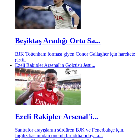
Beşiktaş Aradığı Orta Sa...
BJK Tottenham forması giyen Conor Gallagher için harekete
geçti.
Ezeli Rakipler Arsenal'in Golcüsü Jesu...
Ezeli Rakipler Arsenal'i...
Santrafor arayışlarını sürdüren BJK ve Fenerbahçe için,
İngiliz basınından önemli bir iddia ortaya a...