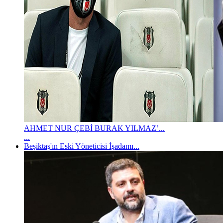
AHMET NUR ÇEBİ BURAK YILMAZ’...
...
Beşiktaş'ın Eski Yöneticisi İşadamı...