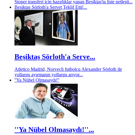
Stoper transferi için hazırlıklar yapan Beşiktaş'ta liste netleşti...
Beşiktaş Sörloth'a Servet Teklif Etti!...
Beşiktaş Sörloth'a Serve...
Atletico Madrid, Norveçli futbolcu Alexander Sörloth ile
yollarını ayırmanın yollarını arıyor...
''Ya Nübel Olmasaydı!''
''Ya Nübel Olmasaydı!''...