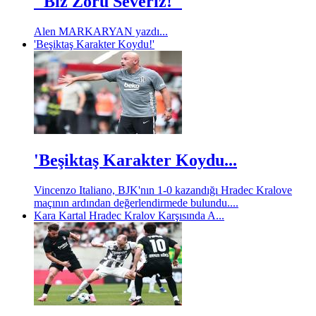
''Biz Zoru Severiz!''
Alen MARKARYAN yazdı...
'Beşiktaş Karakter Koydu!'
'Beşiktaş Karakter Koydu...
Vincenzo Italiano, BJK'nın 1-0 kazandığı Hradec Kralove
maçının ardından değerlendirmede bulundu....
Kara Kartal Hradec Kralov Karşısında A...