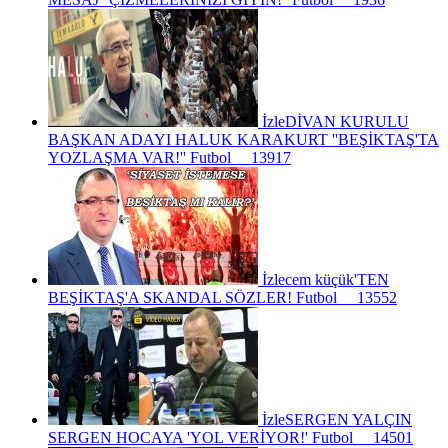
İzle
DİVAN KURULU
BAŞKAN ADAYI HALUK KARAKURT ''BEŞİKTAŞ'TA
YOZLAŞMA VAR!''
Futbol
13917
İzle
cem küçük'TEN
BEŞİKTAŞ'A SKANDAL SÖZLER!
Futbol
13552
İzle
SERGEN YALÇIN
SERGEN HOCAYA 'YOL VERİYOR!'
Futbol
14501