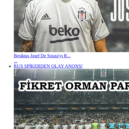
Beşiktaş Josef De Souza'yı R...
...
RUS SPİKERDEN OLAY ANONS!