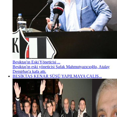
Beşiktaş'ın Eski Yöneticisi ...
Beşiktaş'ın eski yöneticisi Şafak Mahmutyazıcıoğlu, Atalay
Demirbaş'a kafa attı.
BEŞİKTAŞ KENAR SÜSÜ YAPILMAYA ÇALIŞ...