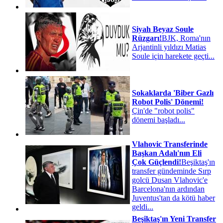
Siyah Beyaz Soule
Rüzgarı!
BJK, Roma'nın
Arjantinli yıldızı Matias
Soule için harekete geçti...
Sokaklarda 'Biber Gazlı
Robot Polis' Dönemi!
Çin'de "robot polis"
dönemi başladı...
Vlahovic Transferinde
Başkan Adalı'nın Eli
Çok Güçlendi!
Beşiktaş'ın
transfer gündeminde Sırp
golcü Dusan Vlahovic'e
Barcelona'nın ardından
Juventus'tan da kötü haber
geldi...
Beşiktaş'ın Yeni Transfer