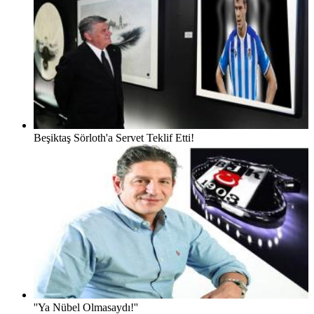
Beşiktaş Sörloth'a Servet Teklif Etti!
''Ya Nübel Olmasaydı!''