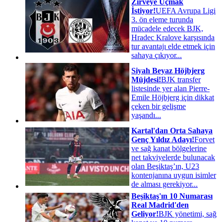
Zirveye Uçmak
İstiyor!
UEFA Avrupa Ligi
3. ön eleme turunda
mücadele edecek BJK,
Hradec Kralove karşısında
tur avantajı elde etmek için
sahaya çıkıyor...
Siyah Beyaz Höjbjerg
Müjdesi!
BJK transfer
listesinde yer alan Pierre-
Emile Höjbjerg için dikkat
çeken bir gelişme
yaşandı...
Kartal'dan Orta Sahaya
Genç Yıldız Adayı!
Forvet
ve sağ kanat bölgelerine
net takviyelerde bulunacak
olan Beşiktaş’ın, U23
kontenjanına uygun isimler
de alması gerekiyor...
Beşiktaş'ın 10 Numarası
Real Madrid'den
Geliyor!
BJK yönetimi, sağ