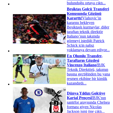
bulunduğu ortaya çıktı...
Beşiktaş Golcü Transferi
Konusunda Gözünü
Kararttı!
Vlahovic’in
kararını bekleyen
Beşiktaşlı kurmaylar, diğer
taraftan teknik direktör
Italiano’nun takımda
görmeyi istediği Patrick
Schick için nabız
yoklamaya devam ediyor...
En Olumlu Transfer,
Taraftarın Gözdesi
Vincenzo Italiano!
BJK
Teknik Direktörü, takımın
başına geçtiğinden bu yana
resmen ekibine bir kimlik
kazandırdı...
Dünya Yıldızı Golcüye
Kartal Pençesi!
BJK'nın
santrfor arayışında Chelsea
forması giyen Nicolas
Jackson ismi öne çıktı...