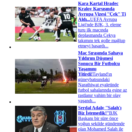
Kara Kartal Hradec
Kralov Karşısında
Avrupa Vizesi ''Çek'' Ti
Aldı...
UEFA Avrupa
Ligi'nde BJK, 3. eleme
turu ilk maçında
deplasmanda Çekya
takımını tek golle mağlup
etmeyi başardı...
Maç Sırasında Sahaya
Yıldırım Düşmesi
Sonucu Bir Futbolcu
Yaşamını
Yitirdi!
Tayland'ın
güneybatısındaki
Narathiwat eyaletinde
futbol sahalarında eşine az
rastlanır vahim bir olay
yaşandı...
Serdal Adalı; ''Salah'ı
Biz İstemedik!''
BJK
Başkanı bir süre önce
yoğun şekilde gündemde
olan Mohamed Salah ile