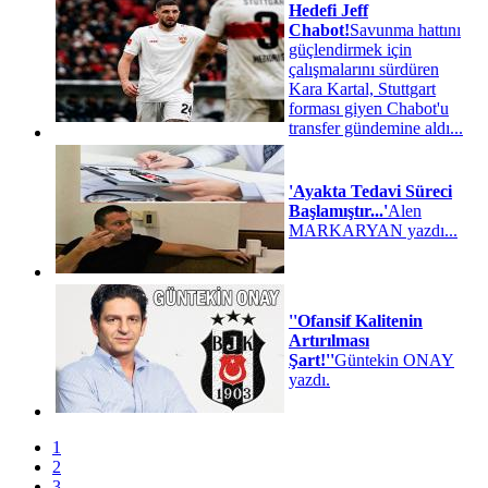
Hedefi Jeff
Chabot!
Savunma hattını
güçlendirmek için
çalışmalarını sürdüren
Kara Kartal, Stuttgart
forması giyen Chabot'u
transfer gündemine aldı...
'Ayakta Tedavi Süreci
Başlamıştır...'
Alen
MARKARYAN yazdı...
''Ofansif Kalitenin
Artırılması
Şart!''
Güntekin ONAY
yazdı.
1
2
3