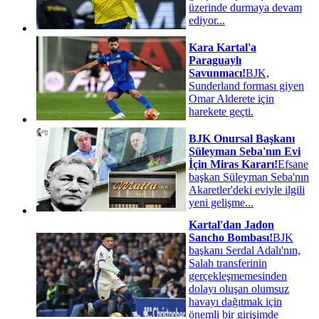
üzerinde durmaya devam
ediyor...
Kara Kartal'a
Paraguaylı
Savunmacı!
BJK,
Sunderland forması giyen
Omar Alderete için
harekete geçti.
BJK Onursal Başkanı
Süleyman Seba'nın Evi
İçin Miras Kararı!
Efsane
başkan Süleyman Seba'nın
Akaretler'deki eviyle ilgili
yeni gelişme...
Kartal'dan Jadon
Sancho Bombası!
BJK
başkanı Serdal Adalı'nın,
Salah transferinin
gerçekleşmemesinden
dolayı oluşan olumsuz
havayı dağıtmak için
önemli bir girişimde