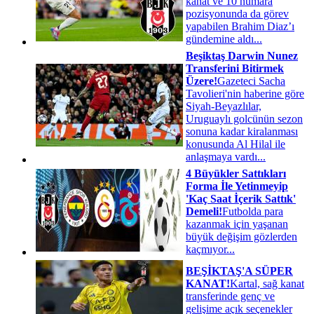
kanat ve 10 numara
pozisyonunda da görev
yapabilen Brahim Diaz’ı
gündemine aldı...
Beşiktaş Darwin Nunez
Transferini Bitirmek
Üzere!
Gazeteci Sacha
Tavolieri'nin haberine göre
Siyah-Beyazlılar,
Uruguaylı golcünün sezon
sonuna kadar kiralanması
konusunda Al Hilal ile
anlaşmaya vardı...
4 Büyükler Sattıkları
Forma İle Yetinmeyip
'Kaç Saat İçerik Sattık'
Demeli!
Futbolda para
kazanmak için yaşanan
büyük değişim gözlerden
kaçmıyor...
BEŞİKTAŞ'A SÜPER
KANAT!
Kartal, sağ kanat
transferinde genç ve
gelişime açık seçenekler