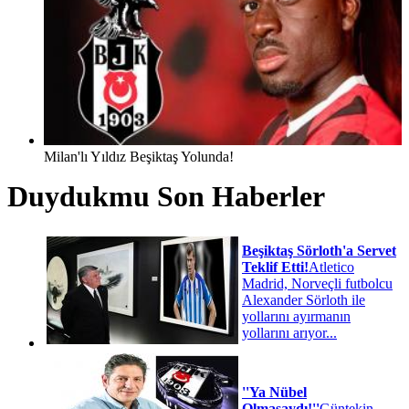
Milan'lı Yıldız Beşiktaş Yolunda!
Duydukmu Son Haberler
Beşiktaş Sörloth'a Servet
Teklif Etti!
Atletico
Madrid, Norveçli futbolcu
Alexander Sörloth ile
yollarını ayırmanın
yollarını arıyor...
''Ya Nübel
Olmasaydı!''
Güntekin