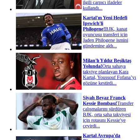
ilgili çarpıcı ifadeler
kullandı...
Kartal'ın Yeni Hedefi
Ipswich'li
Philogene!
BJK, kanat
oyuncusu transferi için
Jaden Philogene ismini
gündemine aldı...
Milan'lı Yıldız Beşiktaş
Yolunda!
Orta sahaya
takviye planlayan Kara
Kartal, Youssouf Fofana’yı
gözüne kestirdi...
Siyah Beyaz Franck
Kessie Bombası!
Transfer
çalışmalarını sürdüren
BJK, orta saha takviyesi
için rotasını Kessie'ye
çevirdi...
Kartal Avrupa'da