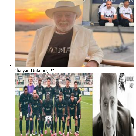
''İtalyan Dokunuşu!''