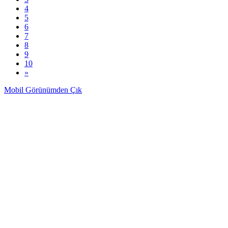
4
5
6
7
8
9
10
»
Mobil Görünümden Çık