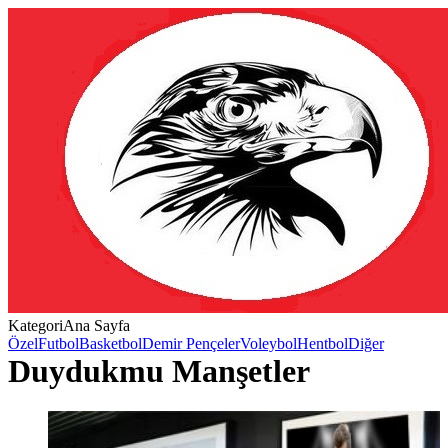
Kategori
Ana Sayfa
Özel
Futbol
Basketbol
Demir Pençeler
Voleybol
Hentbol
Diğer
Duydukmu Manşetler