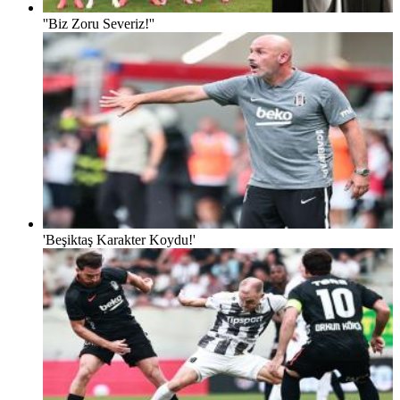
''Biz Zoru Severiz!''
'Beşiktaş Karakter Koydu!'