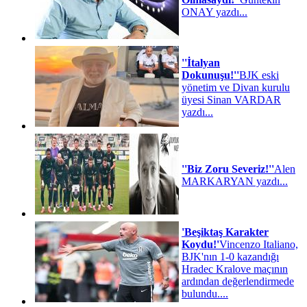
ONAY yazdı...
''İtalyan
Dokunuşu!''
BJK eski
yönetim ve Divan kurulu
üyesi Sinan VARDAR
yazdı...
''Biz Zoru Severiz!''
Alen
MARKARYAN yazdı...
'Beşiktaş Karakter
Koydu!'
Vincenzo Italiano,
BJK'nın 1-0 kazandığı
Hradec Kralove maçının
ardından değerlendirmede
bulundu....