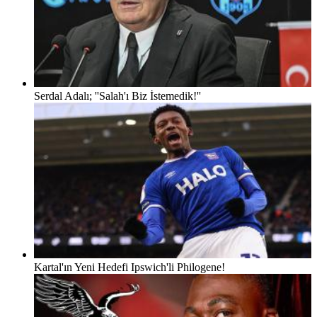
Serdal Adalı; ''Salah'ı Biz İstemedik!''
Kartal'ın Yeni Hedefi Ipswich'li Philogene!