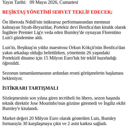
Yayın Tarihi: 09 Mayıs 2026, Cumartesi
BEŞİKTAŞ YÖNETİMİ SERVET TEKLİF EDECEK;
Ön liberoda Ndidi'nin istikrarsız performansından memnun
kalmayan Siyah-Beyazlılar, Portekiz devi Benfica'dan kiralık olarak
İngiltere Premier Lig'e veda eden Burnley'de oynayan Florentino
Luis'i gündemine aldı.
Luis'in, Beşiktaş'ın yıldız maestrosu Orkun Kökçü'nün Benfica'dan
yakın arkadaşı olduğu belirtilirken, yönetimin 26 yaşındaki
Portekizli dinamo için 15 Milyon Euro'luk bir teklif hazırladığı
öğrenildi.
Sezonun tamamlanmasının ardından resmi görüşmelerin başlaması
bekleniyor.
İSTİKRARI TARTIŞMALI
Sözleşmesinin son yılına giren tecrübeli ön libero, sezon başında
teknik direktör Jose Mourinho'nun gözüne giremedi ve İngiliz ekibi
Burnley'e kiralandı.
Market değeri 20 Milyon Euro olarak gösterilen Luis, Burnley
formasıyla 30 karşılaşmaya çıktı ve 2 asist katkısı sağladı.