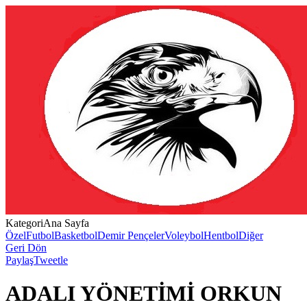
Kategori
Ana Sayfa
Özel
Futbol
Basketbol
Demir Pençeler
Voleybol
Hentbol
Diğer
Geri Dön
Paylaş
Tweetle
ADALI YÖNETİMİ ORKUN