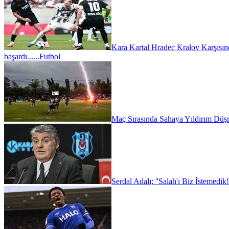
Kara Kartal Hradec Kralov Karşısın
başardı......
Futbol
Maç Sırasında Sahaya Yıldırım Düşm
Serdal Adalı; ''Salah'ı Biz İstemedik!