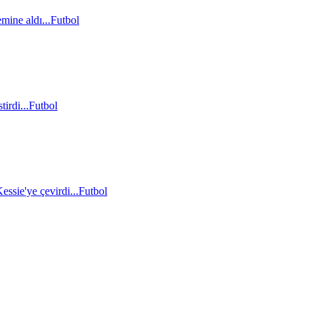
mine aldı...
Futbol
irdi...
Futbol
essie'ye çevirdi...
Futbol