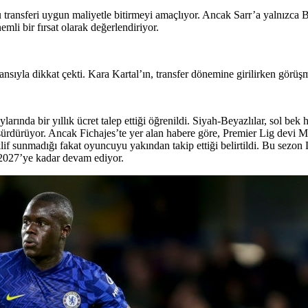
ansferi uygun maliyetle bitirmeyi amaçlıyor. Ancak Sarr’a yalnızca Beş
mli bir fırsat olarak değerlendiriyor.
nsıyla dikkat çekti. Kara Kartal’ın, transfer dönemine girilirken görüşm
rında bir yıllık ücret talep ettiği öğrenildi. Siyah-Beyazlılar, sol bek 
 sürdürüyor. Ancak Fichajes’te yer alan habere göre, Premier Lig devi
teklif sunmadığı fakat oyuncuyu yakından takip ettiği belirtildi. Bu sez
 2027’ye kadar devam ediyor.