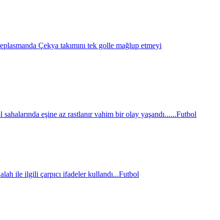
eplasmanda Çekya takımını tek golle mağlup etmeyi
sahalarında eşine az rastlanır vahim bir olay yaşandı......
Futbol
le ilgili çarpıcı ifadeler kullandı...
Futbol