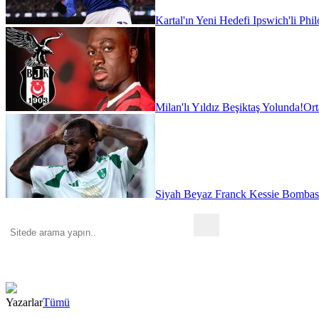
Kartal'ın Yeni Hedefi Ipswich'li Phi
Milan'lı Yıldız Beşiktaş Yolunda!
Ort
Siyah Beyaz Franck Kessie Bombas
Yazarlar
Tümü