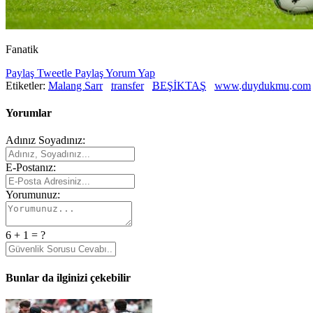
Fanatik
Paylaş
Tweetle
Paylaş
Yorum Yap
Etiketler:
Malang Sarr
transfer
BEŞİKTAŞ
www.duydukmu.com
Yorumlar
Adınız Soyadınız:
E-Postanız:
Yorumunuz:
6 + 1 = ?
Bunlar da ilginizi çekebilir