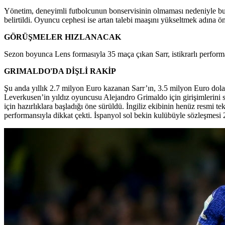
Yönetim, deneyimli futbolcunun bonservisinin olmaması nedeniyle bu tr
belirtildi. Oyuncu cephesi ise artan talebi maaşını yükseltmek adına öne
GÖRÜŞMELER HIZLANACAK
Sezon boyunca Lens formasıyla 35 maça çıkan Sarr, istikrarlı performa
GRIMALDO'DA DİŞLİ RAKİP
Şu anda yıllık 2.7 milyon Euro kazanan Sarr’ın, 3.5 milyon Euro dolayla
Leverkusen’in yıldız oyuncusu Alejandro Grimaldo için girişimlerini
için hazırlıklara başladığı öne sürüldü. İngiliz ekibinin henüz resmi 
performansıyla dikkat çekti. İspanyol sol bekin kulübüyle sözleşmesi