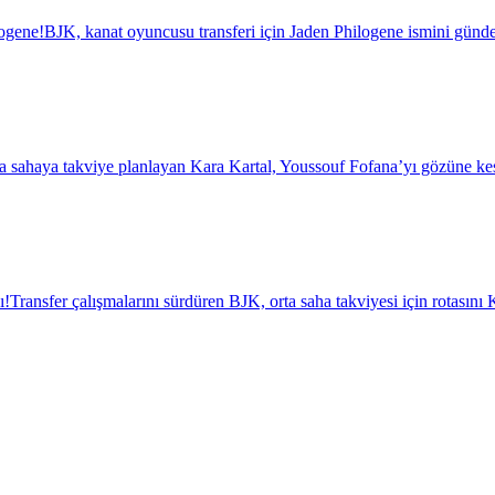
logene!
BJK, kanat oyuncusu transferi için Jaden Philogene ismini günde
a sahaya takviye planlayan Kara Kartal, Youssouf Fofana’yı gözüne kest
ı!
Transfer çalışmalarını sürdüren BJK, orta saha takviyesi için rotasını K