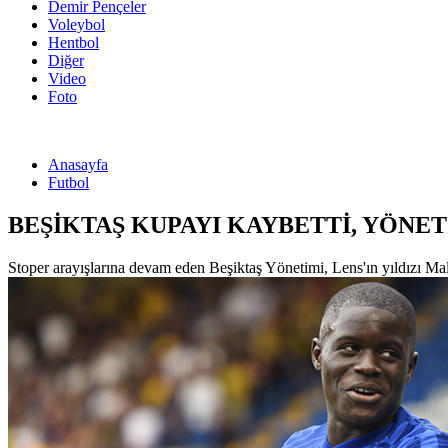
Demir Pençeler
Voleybol
Hentbol
Diğer
Video
Foto
Anasayfa
Futbol
BEŞİKTAŞ KUPAYI KAYBETTİ, YÖNE
Stoper arayışlarına devam eden Beşiktaş Yönetimi, Lens'ın yıldızı Malan