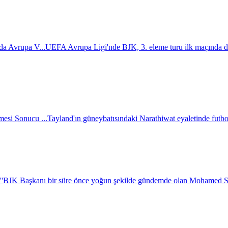
da Avrupa V...
UEFA Avrupa Ligi'nde BJK, 3. eleme turu ilk maçında d
esi Sonucu ...
Tayland'ın güneybatısındaki Narathiwat eyaletinde futbol 
''
BJK Başkanı bir süre önce yoğun şekilde gündemde olan Mohamed Salah i