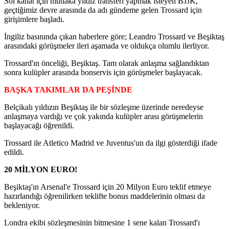
Sol kanat için mutlaka yıldız transferi yapmak isteyen BJJK,
geçtiğimiz devre arasında da adı gündeme gelen Trossard için
girişimlere başladı.
İngiliz basınında çıkan haberlere göre; Leandro Trossard ve Beşiktaş
arasındaki görüşmeler ileri aşamada ve oldukça olumlu ilerliyor.
Trossard'ın önceliği, Beşiktaş. Tam olarak anlaşma sağlandıktan
sonra kulüpler arasında bonservis için görüşmeler başlayacak.
BAŞKA TAKIMLAR DA PEŞİNDE
Belçikalı yıldızın Beşiktaş ile bir sözleşme üzerinde neredeyse
anlaşmaya vardığı ve çok yakında kulüpler arası görüşmelerin
başlayacağı öğrenildi.
Trossard ile Atletico Madrid ve Juventus'un da ilgi gösterdiği ifade
edildi.
20 MİLYON EURO!
Beşiktaş'ın Arsenal'e Trossard için 20 Milyon Euro teklif etmeye
hazırlandığı öğrenilirken teklifte bonus maddelerinin olması da
bekleniyor.
Londra ekibi sözleşmesinin bitmesine 1 sene kalan Trossard'ı