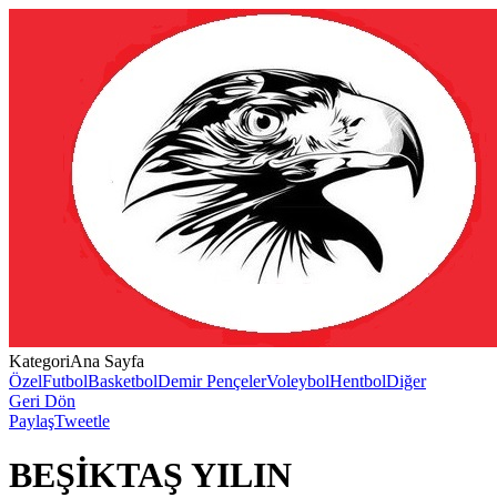
Kategori
Ana Sayfa
Özel
Futbol
Basketbol
Demir Pençeler
Voleybol
Hentbol
Diğer
Geri Dön
Paylaş
Tweetle
BEŞİKTAŞ YILIN