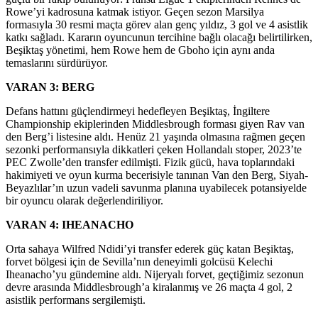
Rowe’yi kadrosuna katmak istiyor. Geçen sezon Marsilya
formasıyla 30 resmi maçta görev alan genç yıldız, 3 gol ve 4 asistlik
katkı sağladı. Kararın oyuncunun tercihine bağlı olacağı belirtilirken,
Beşiktaş yönetimi, hem Rowe hem de Gboho için aynı anda
temaslarını sürdürüyor.
VARAN 3: BERG
Defans hattını güçlendirmeyi hedefleyen Beşiktaş, İngiltere
Championship ekiplerinden Middlesbrough forması giyen Rav van
den Berg’i listesine aldı. Henüz 21 yaşında olmasına rağmen geçen
sezonki performansıyla dikkatleri çeken Hollandalı stoper, 2023’te
PEC Zwolle’den transfer edilmişti. Fizik gücü, hava toplarındaki
hakimiyeti ve oyun kurma becerisiyle tanınan Van den Berg, Siyah-
Beyazlılar’ın uzun vadeli savunma planına uyabilecek potansiyelde
bir oyuncu olarak değerlendiriliyor.
VARAN 4: IHEANACHO
Orta sahaya Wilfred Ndidi’yi transfer ederek güç katan Beşiktaş,
forvet bölgesi için de Sevilla’nın deneyimli golcüsü Kelechi
Iheanacho’yu gündemine aldı. Nijeryalı forvet, geçtiğimiz sezonun
devre arasında Middlesbrough’a kiralanmış ve 26 maçta 4 gol, 2
asistlik performans sergilemişti.