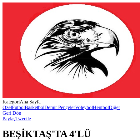
Kategori
Ana Sayfa
Özel
Futbol
Basketbol
Demir Pençeler
Voleybol
Hentbol
Diğer
Geri Dön
Paylaş
Tweetle
BEŞİKTAŞ'TA 4'LÜ