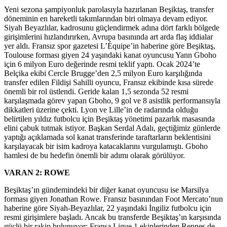
Yeni sezona şampiyonluk parolasıyla hazırlanan Beşiktaş, transfer
döneminin en hareketli takımlarından biri olmaya devam ediyor.
Siyah Beyazlılar, kadrosunu güçlendirmek adına dört farklı bölgede
girişimlerini hızlandırırken, Avrupa basınında art arda flaş iddialar
yer aldı. Fransız spor gazetesi L’Équipe’in haberine göre Beşiktaş,
Toulouse forması giyen 24 yaşındaki kanat oyuncusu Yann Gboho
için 6 milyon Euro değerinde resmi teklif yaptı. Ocak 2024’te
Belçika ekibi Cercle Brugge’den 2,5 milyon Euro karşılığında
transfer edilen Fildişi Sahilli oyuncu, Fransız ekibinde kısa sürede
önemli bir rol üstlendi. Geride kalan 1,5 sezonda 52 resmi
karşılaşmada görev yapan Gboho, 9 gol ve 8 asistlik performansıyla
dikkatleri üzerine çekti. Lyon ve Lille’in de radarında olduğu
belirtilen yıldız futbolcu için Beşiktaş yönetimi pazarlık masasında
elini çabuk tutmak istiyor. Başkan Serdal Adalı, geçtiğimiz günlerde
yaptığı açıklamada sol kanat transferinde taraftarların beklentisini
karşılayacak bir isim kadroya katacaklarını vurgulamıştı. Gboho
hamlesi de bu hedefin önemli bir adımı olarak görülüyor.
VARAN 2: ROWE
Beşiktaş’ın gündemindeki bir diğer kanat oyuncusu ise Marsilya
forması giyen Jonathan Rowe. Fransız basınından Foot Mercato’nun
haberine göre Siyah-Beyazlılar, 22 yaşındaki İngiliz futbolcu için
resmi girişimlere başladı. Ancak bu transferde Beşiktaş’ın karşısında
güçlü bir rakip bulunuyor: Fransa Ligue 1 ekiplerinden Rennes de