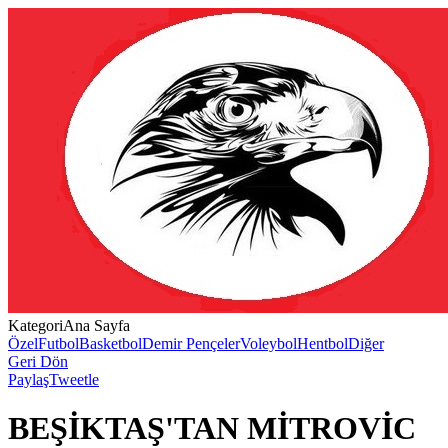
Kategori
Ana Sayfa
Özel
Futbol
Basketbol
Demir Pençeler
Voleybol
Hentbol
Diğer
Geri Dön
Paylaş
Tweetle
BEŞİKTAŞ'TAN MİTROVİC