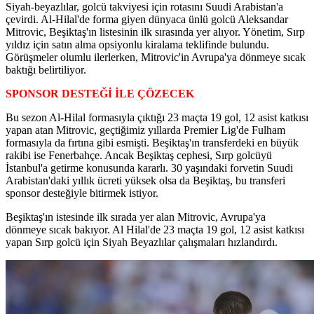
Siyah-beyazlılar, golcü takviyesi için rotasını Suudi Arabistan'a
çevirdi. Al-Hilal'de forma giyen dünyaca ünlü golcü Aleksandar
Mitrovic, Beşiktaş'ın listesinin ilk sırasında yer alıyor. Yönetim, Sırp
yıldız için satın alma opsiyonlu kiralama teklifinde bulundu.
Görüşmeler olumlu ilerlerken, Mitrovic'in Avrupa'ya dönmeye sıcak
baktığı belirtiliyor.
SPONSOR DESTEĞİ İLE ÇÖZECEK
Bu sezon Al-Hilal formasıyla çıktığı 23 maçta 19 gol, 12 asist katkısı
yapan atan Mitrovic, geçtiğimiz yıllarda Premier Lig'de Fulham
formasıyla da fırtına gibi esmişti. Beşiktaş'ın transferdeki en büyük
rakibi ise Fenerbahçe. Ancak Beşiktaş cephesi, Sırp golcüyü
İstanbul'a getirme konusunda kararlı. 30 yaşındaki forvetin Suudi
Arabistan'daki yıllık ücreti yüksek olsa da Beşiktaş, bu transferi
sponsor desteğiyle bitirmek istiyor.
Beşiktaş'ın istesinde ilk sırada yer alan Mitrovic, Avrupa'ya
dönmeye sıcak bakıyor. Al Hilal'de 23 maçta 19 gol, 12 asist katkısı
yapan Sırp golcü için Siyah Beyazlılar çalışmaları hızlandırdı.