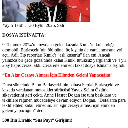
Yayın Tarihi: 30 Eylül 2025, Salı
DOSYA İSTİNAFTA;
9 Temmuz 2024’te meydana gelen kazada Kınık’ın kullandığı
otomobil, Barlasçeki’nin ölümüne, üç kişinin de yaralanmasına yol
açtı. Adli Tıp raporları Kınık’ı “asli kusurlu” ilan etti. Ancak
yalnızca bir gece gözaltında kalan Kınık, tutuksuz yargılandı ve 4 yıl
2 ay hapis cezası aldı. Ceza ertelenmedi fakat dosya İstinaf’a taşındı.
“En Ağır Cezayı Alması İçin Elimden Geleni Yapacağım”
Dava sürecinde Batın Barlasçeki’nin babası Serdal Barlasçeki ve
kazada yaralanan motosiklet sürücüsü Yavuz Selim Öztürk
şikayetlerini geri çekti. Anne Hasret Doğan ise tüm baskılara ve
tekliflere rağmen mücadeleye devam ediyor. Doğan, “Defalarca para
teklif ettiler, kabul etmedim. En ağır cezayı alması için elimden
geleni yapacağım” dedi.
500 Bin Liralık “Sus Payı” Girişimi!