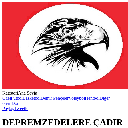
Kategori
Ana Sayfa
Özel
Futbol
Basketbol
Demir Pençeler
Voleybol
Hentbol
Diğer
Geri Dön
Paylaş
Tweetle
DEPREMZEDELERE ÇADIR