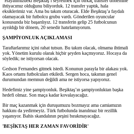
“Hayalimizdeki Beşiktaş’ı seyretmek için birkaç transfer dönemine
ihtiyacımız olduğunu biliyorduk. 12 transfer yaptık, hala
eksiklerimiz var. Ama bu takım oturacak. Elde Beşiktaş’a faydalı
olamayacak bir futbolcu grubu vardı. Gönderilen oyuncular
konusunda biz başarılıyız. 12 transferin gelip 25 futbolcunun
ayrıldığı bir dönem, 20 senedir hatırlamıyorum.
ŞAMPİYONLUK AÇIKLAMASI
Taraftarlarımız içini rahat tutsun. Bu takım olacak, olmama ihtimali
yok. Yönetim kurulu olarak hiçbir şeyden kaçmıyoruz. Hocaya da
söyledik; ne istiyorsan olacak.
Gedson Fernandes gitmek istedi. Konunun parayla bir alakası yok.
Kaos ortamı futbolcuları etkiledi. Sergen hoca, takımın genel
durumundan memnun değildi ama ne istiyorsa yapıyoruz.
Hedefimiz yine şampiyonluk. Beşiktaş’ın şampiyonluktan başka
hedefi olmaz. Son maça kadar kovalayacağız.
Bir maç kazanmak için duruşumuzu bozmayız ama camiamızın
hakkını da yedirmeyiz. Türk futbolunda inanılmaz bir rezillik
yaşanıyor. Bahis skandalının peşini bırakmayacağız.
'BEŞİKTAŞ HER ZAMAN FAVORİDİR'