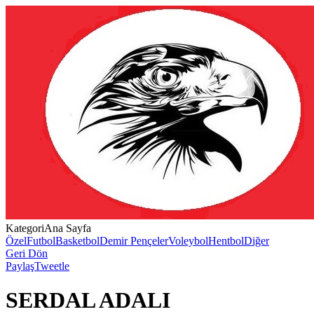
Kategori
Ana Sayfa
Özel
Futbol
Basketbol
Demir Pençeler
Voleybol
Hentbol
Diğer
Geri Dön
Paylaş
Tweetle
SERDAL ADALI