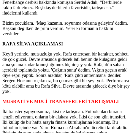
Fenerbahçe derbisi hakkında konuşan Serdal Adalı, “Derbilerde
rakip fark etmez. Beşiktaş derbilerin favorisidir, tartışmasız”
ifadelerini kullandı.
Bizim çocuklara, ‘Maçı kazanın, soyunma odasına geleyim’ dedim.
Başkan değilken de prim verdim. Yeter ki formanın hakkını
versinler.
RAFA SİLVA AÇIKLAMASI
Keyfi yerinde, mutsuzluğu yok. Rafa enteresan bir karakter, sohbeti
de çok güzel. Devre arasında gidecek lafı benim de kulağıma geldi
ama şu ana kadar konuştuğumuz hiçbir şey yok. Rafa, dün sabah
içerdeki toplantıda yoktu. 'Çağırın şunu' dedim. 'Ağrın geçsin artık'
diye espri yaptık. Sonra aradılar, 'Rafa çıktı antrenmana' dediler.
Sergen Hocanın o çıkmaz, bu çıkmaz gibi bir şeyi yok. Performansı
kötü olabilir ama bu Rafa Silva. Devre arasında gidecek diye bir şey
yok.
MUSRATİ VE MUCİ TRANSFERLERİ TARTIŞMALI
İki transfer yapıyorsunuz, ikisi de tartışmalı. Futbolcuları burada
tenzih ediyorum, onların bir alakası yok. İkisi de son gün transferi.
İki kulüp de bir hafta arayla finans kuruluşlarına kırdırmış. Bu
futbolun içinde var. Yarın Roma da Abraham'ın ücretini kırdırabilir.
İkisinin de aynı anda olması hayatın doğal akışına aykırı.