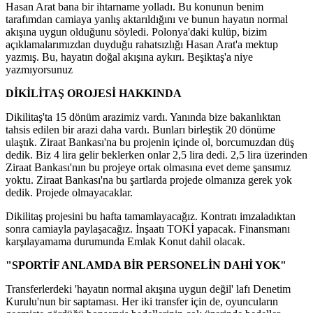
Hasan Arat bana bir ihtarname yolladı. Bu konunun benim
tarafımdan camiaya yanlış aktarıldığını ve bunun hayatın normal
akışına uygun olduğunu söyledi. Polonya'daki kulüp, bizim
açıklamalarımızdan duyduğu rahatsızlığı Hasan Arat'a mektup
yazmış. Bu, hayatın doğal akışına aykırı. Beşiktaş'a niye
yazmıyorsunuz
DİKİLİTAŞ OROJESİ HAKKINDA
Dikilitaş'ta 15 dönüm arazimiz vardı. Yanında bize bakanlıktan
tahsis edilen bir arazi daha vardı. Bunları birleştik 20 dönüme
ulaştık. Ziraat Bankası'na bu projenin içinde ol, borcumuzdan düş
dedik. Biz 4 lira gelir beklerken onlar 2,5 lira dedi. 2,5 lira üzerinden
Ziraat Bankası'nın bu projeye ortak olmasına evet deme şansımız
yoktu. Ziraat Bankası'na bu şartlarda projede olmanıza gerek yok
dedik. Projede olmayacaklar.
Dikilitaş projesini bu hafta tamamlayacağız. Kontratı imzaladıktan
sonra camiayla paylaşacağız. İnşaatı TOKİ yapacak. Finansmanı
karşılayamama durumunda Emlak Konut dahil olacak.
"SPORTİF ANLAMDA BİR PERSONELİN DAHİ YOK"
Transferlerdeki 'hayatın normal akışına uygun değil' lafı Denetim
Kurulu'nun bir saptaması. Her iki transfer için de, oyuncuların