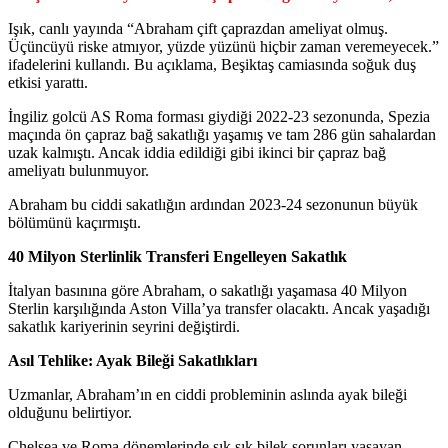
Işık, canlı yayında “Abraham çift çaprazdan ameliyat olmuş.
Üçüncüyü riske atmıyor, yüzde yüzünü hiçbir zaman veremeyecek.”
ifadelerini kullandı. Bu açıklama, Beşiktaş camiasında soğuk duş
etkisi yarattı.
İngiliz golcü AS Roma forması giydiği 2022-23 sezonunda, Spezia
maçında ön çapraz bağ sakatlığı yaşamış ve tam 286 gün sahalardan
uzak kalmıştı. Ancak iddia edildiği gibi ikinci bir çapraz bağ
ameliyatı bulunmuyor.
Abraham bu ciddi sakatlığın ardından 2023-24 sezonunun büyük
bölümünü kaçırmıştı.
40 Milyon Sterlinlik Transferi Engelleyen Sakatlık
İtalyan basınına göre Abraham, o sakatlığı yaşamasa 40 Milyon
Sterlin karşılığında Aston Villa’ya transfer olacaktı. Ancak yaşadığı
sakatlık kariyerinin seyrini değiştirdi.
Asıl Tehlike: Ayak Bileği Sakatlıkları
Uzmanlar, Abraham’ın en ciddi probleminin aslında ayak bileği
olduğunu belirtiyor.
Chelsea ve Roma dönemlerinde sık sık bilek sorunları yaşayan