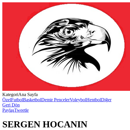
Kategori
Ana Sayfa
Özel
Futbol
Basketbol
Demir Pençeler
Voleybol
Hentbol
Diğer
Geri Dön
Paylaş
Tweetle
SERGEN HOCANIN