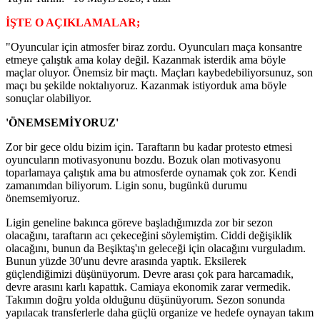
İŞTE O AÇIKLAMALAR;
"Oyuncular için atmosfer biraz zordu. Oyuncuları maça konsantre
etmeye çalıştık ama kolay değil. Kazanmak isterdik ama böyle
maçlar oluyor. Önemsiz bir maçtı. Maçları kaybedebiliyorsunuz, son
maçı bu şekilde noktalıyoruz. Kazanmak istiyorduk ama böyle
sonuçlar olabiliyor.
'ÖNEMSEMİYORUZ'
Zor bir gece oldu bizim için. Taraftarın bu kadar protesto etmesi
oyuncuların motivasyonunu bozdu. Bozuk olan motivasyonu
toparlamaya çalıştık ama bu atmosferde oynamak çok zor. Kendi
zamanımdan biliyorum. Ligin sonu, bugünkü durumu
önemsemiyoruz.
Ligin geneline bakınca göreve başladığımızda zor bir sezon
olacağını, taraftarın acı çekeceğini söylemiştim. Ciddi değişiklik
olacağını, bunun da Beşiktaş'ın geleceği için olacağını vurguladım.
Bunun yüzde 30'unu devre arasında yaptık. Eksilerek
güçlendiğimizi düşünüyorum. Devre arası çok para harcamadık,
devre arasını karlı kapattık. Camiaya ekonomik zarar vermedik.
Takımın doğru yolda olduğunu düşünüyorum. Sezon sonunda
yapılacak transferlerle daha güçlü organize ve hedefe oynayan takım