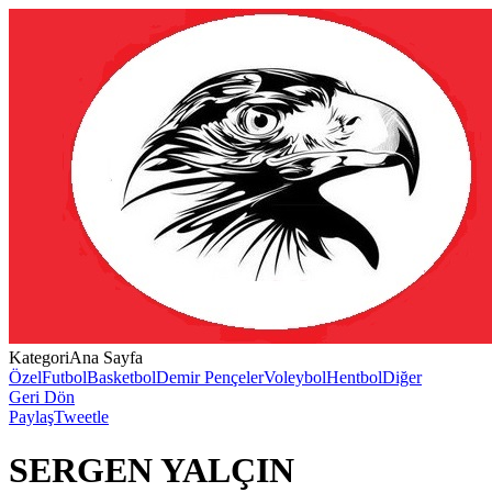
Kategori
Ana Sayfa
Özel
Futbol
Basketbol
Demir Pençeler
Voleybol
Hentbol
Diğer
Geri Dön
Paylaş
Tweetle
SERGEN YALÇIN