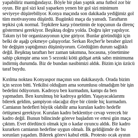
yapabiliriz mantığındayız. Böyle bir plan yaptık ama futbol zor bir
oyun. Bir gol sizi kral yaparken yenen bir gol sizi minimum
seviyeye düşürebiliyor. Konya maçında son dakikada yediğimiz gol
tüm motivasyonu düşürdü. Bugünkü maça da yansıdı. Taraftarın
tepkisi çok normal. Tepkilere karşı yönetimin de topçunun da direnç
göstermesi gerekiyor. Beşiktaş doğru yolda. Doğru işler yapılıyor.
Takım iyi bir organizasyonun içine giriyor. Bunlar göründüğü için
belki de aşağı çekmeye çalışıyorlar. Serkan Reçber'le beraber güzel
bir değişim yaptığımızı düşünüyorum. Gördüğüm durum sağlıklı
değil. Beşiktaş taraftarı her zaman takımına, hocasına, yönetimine
sahip çıkmıştır ama son 5 sezonki kötü gidişat artık sabrı minimuma
indirmiş durumda. Biz de bundan nasibimizi aldık. Bizim için üzücü
taraf buydu.
Kırılma noktası Konyaspor maçının son dakikasıydı. Orada bizim
için sezon bitti. Yetkilisi olduğum ama sorumlusu olmadığım bir işin
bedelini ödüyorum. Kadroyu ben kurmadım, kampı da ben
yapmadım. Ben kurulmuş bir kadroya geldim. Yaşayacaklarımı
bilerek geldim, şampiyon olacağız diye bir cümle hiç kurmadım.
Camianın hedefleri büyük olabilir ama kurulan kadro hedefle
örtüşmesi gerekiyor. Kurulan kadro beklentiye cevap verecek bir
kadro değil. Bunun bilincinde göreve başladım ve ertesi gün maça
çıktım. Evet dördüncü olmak için o kadar oyuncu aldık. Bir kadro
kurarken camianın hedefine uygun olmalı. İlk geldiğimde de bu
sorunları yaşadım. Bilerek görevi kabul ettik. Protesto ocak ayının