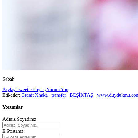
Sabah
Paylaş
Tweetle
Paylaş
Yorum Yap
Etiketler:
Granit Xhaka
transfer
BEŞİKTAŞ
www.duydukmu.co
Yorumlar
Adınız Soyadınız:
E-Postanız: