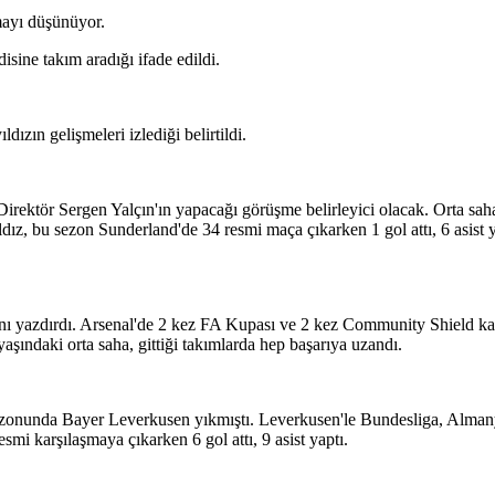
mayı düşünüyor.
isine takım aradığı ifade edildi.
ızın gelişmeleri izlediği belirtildi.
rektör Sergen Yalçın'ın yapacağı görüşme belirleyici olacak. Orta sah
ıldız, bu sezon Sunderland'de 34 resmi maça çıkarken 1 gol attı, 6 asist 
nı yazdırdı. Arsenal'de 2 kez FA Kupası ve 2 kez Community Shield ka
aşındaki orta saha, gittiği takımlarda hep başarıya uzandı.
onunda Bayer Leverkusen yıkmıştı. Leverkusen'le Bundesliga, Alman
mi karşılaşmaya çıkarken 6 gol attı, 9 asist yaptı.