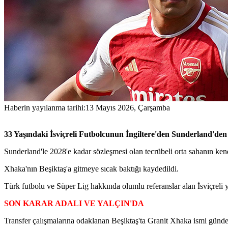
Haberin yayılanma tarihi:
13 Mayıs 2026, Çarşamba
33 Yaşındaki İsviçreli Futbolcunun İngiltere'den Sunderland'de
Sunderland'le 2028'e kadar sözleşmesi olan tecrübeli orta sahanın kend
Xhaka'nın Beşiktaş'a gitmeye sıcak baktığı kaydedildi.
Türk futbolu ve Süper Lig hakkında olumlu referanslar alan İsviçreli yıld
SON KARAR ADALI VE YALÇIN'DA
Transfer çalışmalarına odaklanan Beşiktaş'ta Granit Xhaka ismi gün