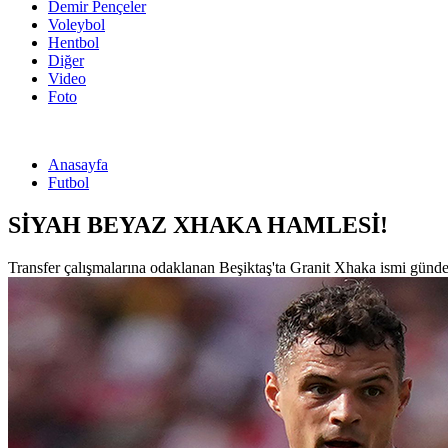
Demir Pençeler
Voleybol
Hentbol
Diğer
Video
Foto
Anasayfa
Futbol
SİYAH BEYAZ XHAKA HAMLESİ!
Transfer çalışmalarına odaklanan Beşiktaş'ta Granit Xhaka ismi günd