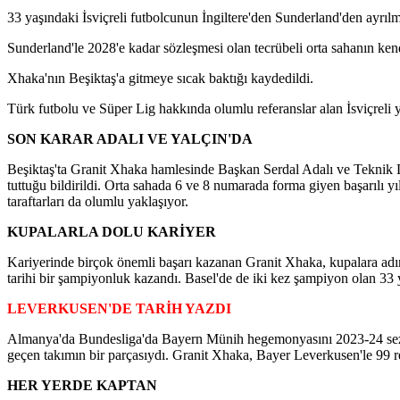
33 yaşındaki İsviçreli futbolcunun İngiltere'den Sunderland'den ayrıl
Sunderland'le 2028'e kadar sözleşmesi olan tecrübeli orta sahanın kend
Xhaka'nın Beşiktaş'a gitmeye sıcak baktığı kaydedildi.
Türk futbolu ve Süper Lig hakkında olumlu referanslar alan İsviçreli yıld
SON KARAR ADALI VE YALÇIN'DA
Beşiktaş'ta Granit Xhaka hamlesinde Başkan Serdal Adalı ve Teknik Di
tuttuğu bildirildi. Orta sahada 6 ve 8 numarada forma giyen başarılı y
taraftarları da olumlu yaklaşıyor.
KUPALARLA DOLU KARİYER
Kariyerinde birçok önemli başarı kazanan Granit Xhaka, kupalara adı
tarihi bir şampiyonluk kazandı. Basel'de de iki kez şampiyon olan 33 y
LEVERKUSEN'DE TARİH YAZDI
Almanya'da Bundesliga'da Bayern Münih hegemonyasını 2023-24 sez
geçen takımın bir parçasıydı. Granit Xhaka, Bayer Leverkusen'le 99 res
HER YERDE KAPTAN