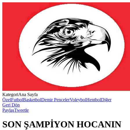
Kategori
Ana Sayfa
Özel
Futbol
Basketbol
Demir Pençeler
Voleybol
Hentbol
Diğer
Geri Dön
Paylaş
Tweetle
SON ŞAMPİYON HOCANIN