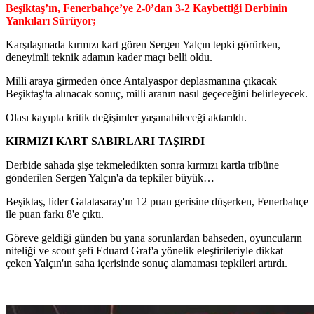
Beşiktaş’ın, Fenerbahçe’ye 2-0’dan 3-2 Kaybettiği Derbinin
Yankıları Sürüyor;
Karşılaşmada kırmızı kart gören Sergen Yalçın tepki görürken,
deneyimli teknik adamın kader maçı belli oldu.
Milli araya girmeden önce Antalyaspor deplasmanına çıkacak
Beşiktaş'ta alınacak sonuç, milli aranın nasıl geçeceğini belirleyecek.
Olası kayıpta kritik değişimler yaşanabileceği aktarıldı.
KIRMIZI KART SABIRLARI TAŞIRDI
Derbide sahada şişe tekmeledikten sonra kırmızı kartla tribüne
gönderilen Sergen Yalçın'a da tepkiler büyük…
Beşiktaş, lider Galatasaray'ın 12 puan gerisine düşerken, Fenerbahçe
ile puan farkı 8'e çıktı.
Göreve geldiği günden bu yana sorunlardan bahseden, oyuncuların
niteliği ve scout şefi Eduard Graf'a yönelik eleştirileriyle dikkat
çeken Yalçın'ın saha içerisinde sonuç alamaması tepkileri artırdı.