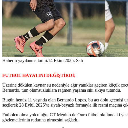
Haberin yayılanma tarihi:
14 Ekim 2025, Salı
FUTBOL HAYATINI DEĞİŞTİRDİ;
Üzerine dökülen kaynar su nedeniyle ağır yanıklar geçiren küçük çocu
Bernardo, tüm olumsuzluklara rağmen yaşama sıkı sıkıya tutundu.
Bugün henüz 11 yaşında olan Bernardo Lopes, bu acı dolu geçmişi um
seçilerek 28 Eylül 2025’te siyah-beyazlı formayla ilk resmi maçına çık
Futbolcu olma yolculuğu, CT Menino de Ouro futbol okulundaki yeten
gözlemcilerinin radarına girmesini sağladı.