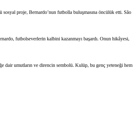
ü sosyal proje, Bernardo’nun futbolla buluşmasına öncülük etti. São
nardo, futbolseverlerin kalbini kazanmayı başardı. Onun hikâyesi,
ğe dair umutların ve direncin sembolü. Kulüp, bu genç yeteneği hem