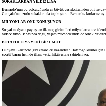
SOKAKLARDAN YILDIZLIĞA
Bernardo’nun bu yolculuğunda en büyük destekçilerinden biri ise dayı
Gonçalo’nun zorlu sokaklarında top koşturan Bernardo, korkusuz oyun
MİLYONLAR ONU KONUŞUYOR
Sosyal medyada paylaşılan ilk maç görüntüleri milyonlarca kez izlen
sadece futbol sahasında değil, yaşam mücadelesinde de örnek bir diren
BOTAFOGO’YA YENİ BİR UMUT
Dünyaya Garrincha gibi efsaneleri kazandıran Botafogo kulübü için B
sportif başarı hem de ilham verici hikâyesiyle sahipleniyor.