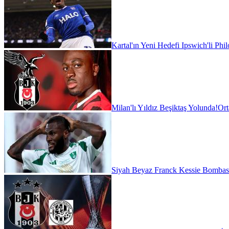
Kartal'ın Yeni Hedefi Ipswich'li Phi
Milan'lı Yıldız Beşiktaş Yolunda!
Ort
Siyah Beyaz Franck Kessie Bombas