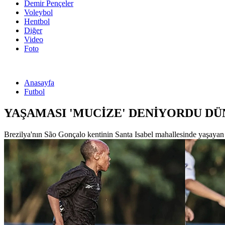
Demir Pençeler
Voleybol
Hentbol
Diğer
Video
Foto
Anasayfa
Futbol
YAŞAMASI 'MUCİZE' DENİYORDU DÜ
Brezilya'nın São Gonçalo kentinin Santa Isabel mahallesinde yaşayan