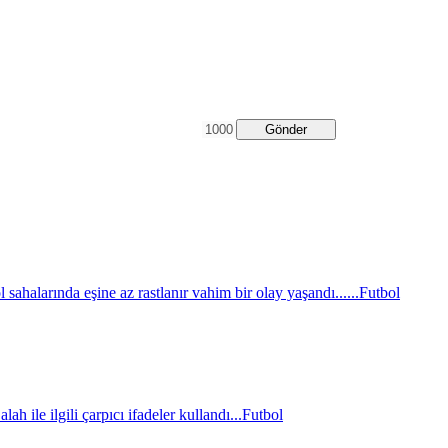
Gönder
sahalarında eşine az rastlanır vahim bir olay yaşandı......
Futbol
le ilgili çarpıcı ifadeler kullandı...
Futbol