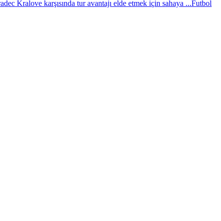
c Kralove karşısında tur avantajı elde etmek için sahaya ...
Futbol