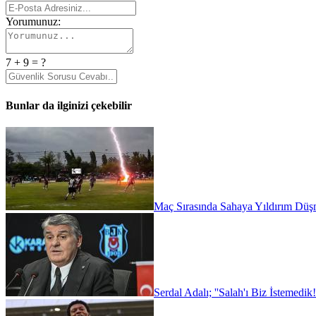
Yorumunuz:
7 + 9 = ?
Bunlar da ilginizi çekebilir
Maç Sırasında Sahaya Yıldırım Düşm
Serdal Adalı; ''Salah'ı Biz İstemedik!