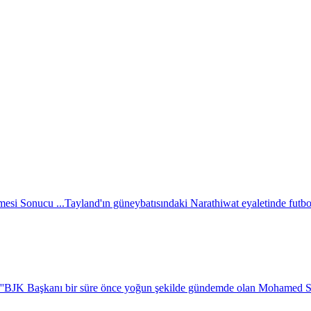
esi Sonucu ...
Tayland'ın güneybatısındaki Narathiwat eyaletinde futbol 
''
BJK Başkanı bir süre önce yoğun şekilde gündemde olan Mohamed Salah i