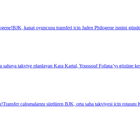
logene!
BJK, kanat oyuncusu transferi için Jaden Philogene ismini günde
a sahaya takviye planlayan Kara Kartal, Youssouf Fofana’yı gözüne kest
ı!
Transfer çalışmalarını sürdüren BJK, orta saha takviyesi için rotasını K