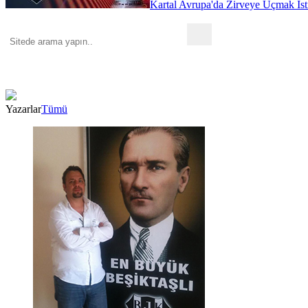
Kartal Avrupa'da Zirveye Uçmak İst
Yazarlar
Tümü