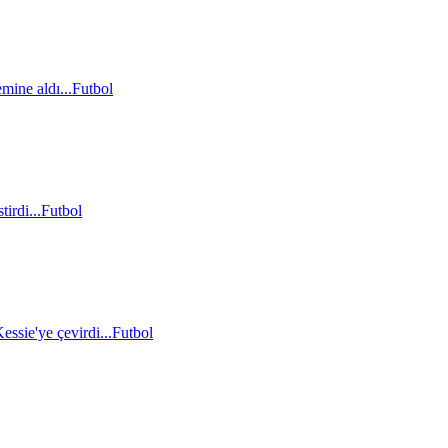
mine aldı...
Futbol
irdi...
Futbol
essie'ye çevirdi...
Futbol