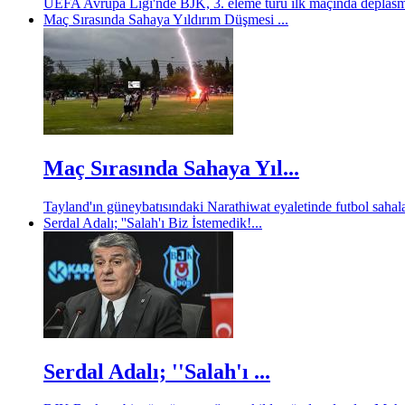
UEFA Avrupa Ligi'nde BJK, 3. eleme turu ilk maçında deplasm
Maç Sırasında Sahaya Yıldırım Düşmesi ...
Maç Sırasında Sahaya Yıl...
Tayland'ın güneybatısındaki Narathiwat eyaletinde futbol sahalar
Serdal Adalı; ''Salah'ı Biz İstemedik!...
Serdal Adalı; ''Salah'ı ...