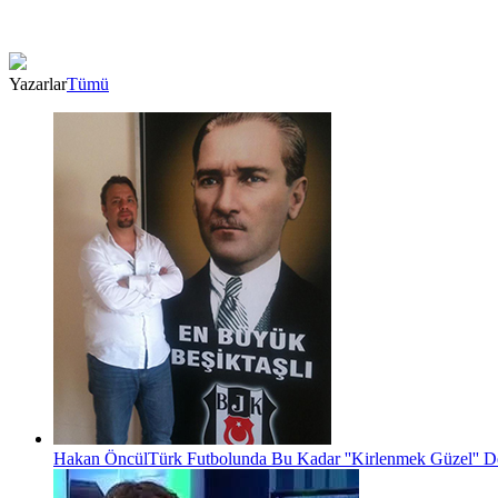
Yazarlar
Tümü
Hakan Öncül
Türk Futbolunda Bu Kadar ''Kirlenmek Güzel'' D