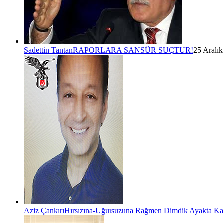
Sadettin Tantan
RAPORLARA SANSÜR SUÇTUR!
25 Aralı
Aziz Çankırı
Hırsızına-Uğursuzuna Rağmen Dimdik Ayakta Kal