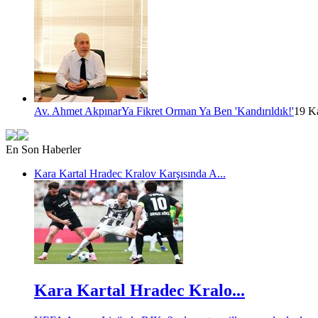
Av. Ahmet Akpınar
Ya Fikret Orman Ya Ben 'Kandırıldık!'
19 Ka
En Son Haberler
Kara Kartal Hradec Kralov Karşısında A...
Kara Kartal Hradec Kralo...