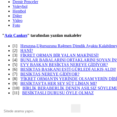
Demir Pençeler
Voleybol
Hentbol
Diğer
Video
Foto
"
Aziz Çankırı
" tarafından yazılan makaleler
[1]
Hırsızına-Uğursuzuna Rağmen Dimdik Ayakta Kalabilmey
[2]
HANİ?
[3]
FİKRET ORMAN BİR YALAN MAKİNESİ!
[4]
BUNLAR BABALARINI ORTAKLARINI SOYAN İN
[5]
EYY BAŞKAN BEŞİKTAŞ NEREYE GİDİYOR?
[6]
BEŞİKTAŞ BAŞKANI ESTİ GÜRLEDİ ALKIŞ ALDI!
[7]
BEŞİKTAŞ NEREYE GİDİYOR?
[8]
'FİKRET ORMAN'IN YERİNDE OLSAM YERİN DİBİ
[9]
BEŞİKTAŞ'TA HER ŞEY SÜT LİMAN MI?
[10]
BİRLİK BERABERLİK DENEN ASILSIZ SÖYLEM
[11]
BEŞİKTAŞLI DURUŞU ÖYLE OLMAZ