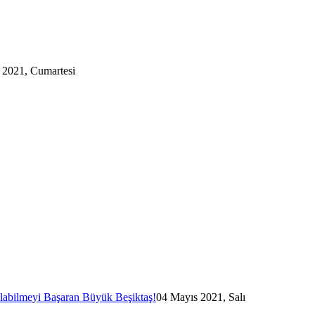
k 2021, Cumartesi
abilmeyi Başaran Büyük Beşiktaş!
04 Mayıs 2021, Salı