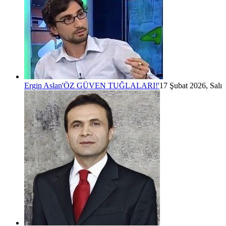
Ergin Aslan
'ÖZ GÜVEN TUĞLALARI!'
17 Şubat 2026, Salı