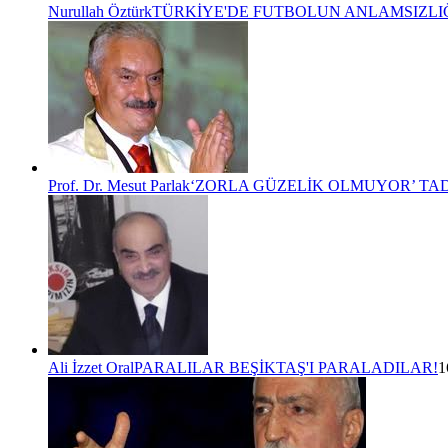
Nurullah Öztürk
TÜRKİYE'DE FUTBOLUN ANLAMSIZLIĞ
Prof. Dr. Mesut Parlak
‘ZORLA GÜZELİK OLMUYOR’ TA
Ali İzzet Oral
PARALILAR BEŞİKTAŞ'I PARALADILAR!
1