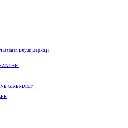
i Başaran Büyük Beşiktaş!
SANLAR!
NE GİRERDİM!'
LER