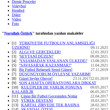
Demir Pençeler
Voleybol
Hentbol
Diğer
Video
Foto
"
Nurullah Öztürk
" tarafından yazılan makaleler
[1]
TÜRKİYE'DE FUTBOLUN ANLAMSIZLIĞI
ÜZERİNE!
09.11.2025
[2]
ALGI VE GERÇEKLER!
12.01.2023
[3]
'ŞEYTANİ DÜZEN!'
09.09.2021
[4]
'YAŞAMADAN YAŞLANAN ÜLKEDE!'
13.08.2021
[5]
''SAVAŞARAK KAZANMAK!''
11.04.2021
[6]
Bir Futbol Belgeseli Şenol Güneş!
27.11.2019
[7]
DÜŞÜNÜYORUM ÖYLEYSE YAZARIM!
[8]
Güzel Şeyler Oluyor!
23.11.2017
22.01.2019
[9]
SON 4 HAFTA OPERASYONLARA DİKKAT
[10]
KULÜPLER DE VARLIK FONUNA
09.05.2017
KALABİLİR
06.05.2017
[11]
Çılgın Bir Futbol Gecesinden Notlar
22.04.2017
[12]
YÜREK DESTANI
18.03.2017
[13]
KARTAL ZİRVEDE TEK BAŞINA
28.02.2017
[14]
SKANDAL ÖTESİ
07.02.2017