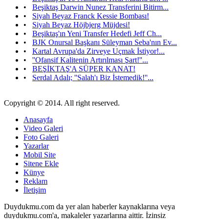
•
Beşiktaş Darwin Nunez Transferini Bitirm...
•
Siyah Beyaz Franck Kessie Bombası!
•
Siyah Beyaz Höjbjerg Müjdesi!
•
Beşiktaş'ın Yeni Transfer Hedefi Jeff Ch...
•
BJK Onursal Başkanı Süleyman Seba'nın Ev...
•
Kartal Avrupa'da Zirveye Uçmak İstiyor!...
•
''Ofansif Kalitenin Artırılması Şart!''...
•
BEŞİKTAŞ'A SÜPER KANAT!
•
Serdal Adalı; ''Salah'ı Biz İstemedik!''...
Copyright © 2014. All right reserved.
Anasayfa
Video Galeri
Foto Galeri
Yazarlar
Mobil Site
Sitene Ekle
Künye
Reklam
İletişim
Duydukmu.com da yer alan haberler kaynaklarına veya
duydukmu.com'a, makaleler yazarlarına aittir. İzinsiz