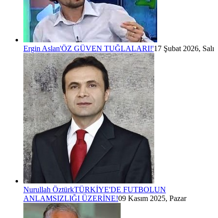
Ergin Aslan
'ÖZ GÜVEN TUĞLALARI!'
17 Şubat 2026, Salı
Nurullah Öztürk
TÜRKİYE'DE FUTBOLUN
ANLAMSIZLIĞI ÜZERİNE!
09 Kasım 2025, Pazar