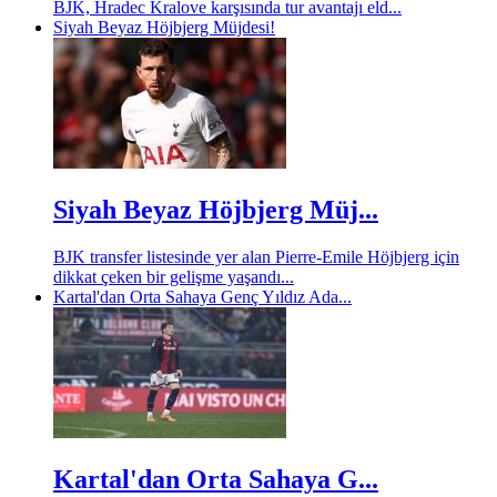
BJK, Hradec Kralove karşısında tur avantajı eld...
Siyah Beyaz Höjbjerg Müjdesi!
Siyah Beyaz Höjbjerg Müj...
BJK transfer listesinde yer alan Pierre-Emile Höjbjerg için
dikkat çeken bir gelişme yaşandı...
Kartal'dan Orta Sahaya Genç Yıldız Ada...
Kartal'dan Orta Sahaya G...