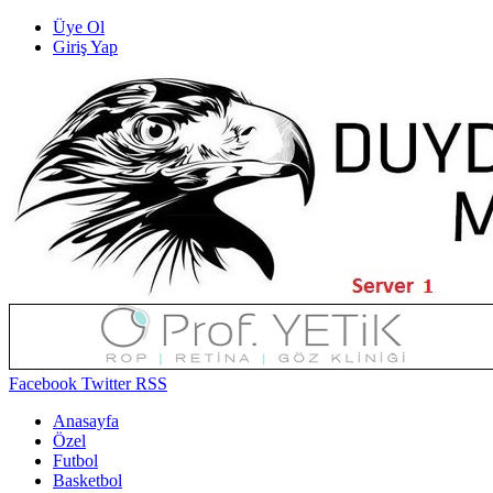
Üye Ol
Giriş Yap
Facebook
Twitter
RSS
Anasayfa
Özel
Futbol
Basketbol