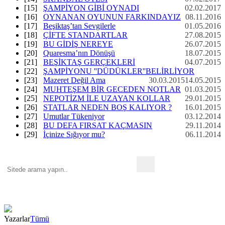
[15]
ŞAMPİYON GİBİ OYNADI
02.02.2017
[16]
OYNANAN OYUNUN FARKINDAYIZ
08.11.2016
[17]
Beşiktaş’tan Sevgilerle
01.05.2016
[18]
ÇİFTE STANDARTLAR
27.08.2015
[19]
BU GİDİŞ NEREYE
26.07.2015
[20]
Quaresma’nın Dönüşü
18.07.2015
[21]
BEŞİKTAŞ GERÇEKLERİ
04.07.2015
[22]
ŞAMPİYONU ''DÜDÜKLER''BELİRLİYOR
[23]
Mazeret Değil Ama
30.03.2015
14.05.2015
[24]
MUHTEŞEM BİR GECEDEN NOTLAR
01.03.2015
[25]
NEPOTİZM İLE UZAYAN KOLLAR
29.01.2015
[26]
STATLAR NEDEN BOŞ KALIYOR ?
16.01.2015
[27]
Umutlar Tükeniyor
03.12.2014
[28]
BU DEFA FIRSAT KAÇMASIN
29.11.2014
[29]
İçinize Sığıyor mu?
06.11.2014
Yazarlar
Tümü