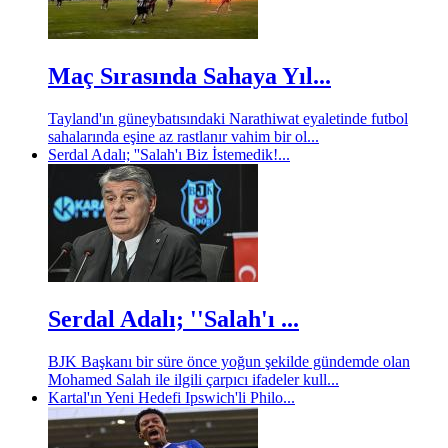
Maç Sırasında Sahaya Yıl...
Tayland'ın güneybatısındaki Narathiwat eyaletinde futbol
sahalarında eşine az rastlanır vahim bir ol...
Serdal Adalı; ''Salah'ı Biz İstemedik!...
Serdal Adalı; ''Salah'ı ...
BJK Başkanı bir süre önce yoğun şekilde gündemde olan
Mohamed Salah ile ilgili çarpıcı ifadeler kull...
Kartal'ın Yeni Hedefi Ipswich'li Philo...