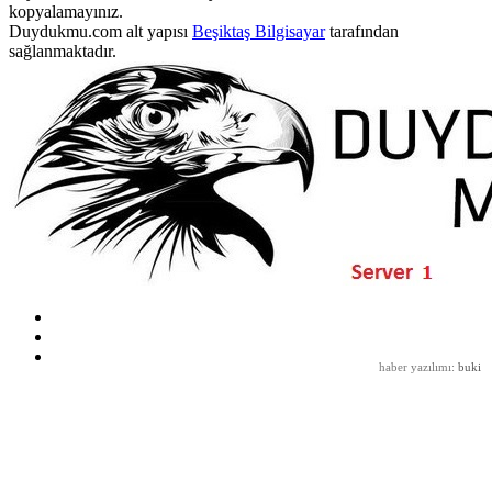
kopyalamayınız.
Duydukmu.com alt yapısı
Beşiktaş Bilgisayar
tarafından
sağlanmaktadır.
haber yazılımı
:
buki