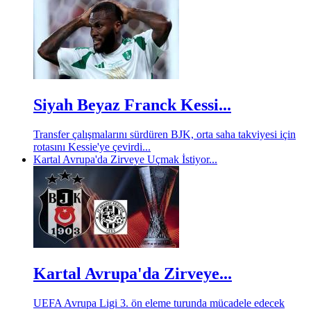
Siyah Beyaz Franck Kessi...
Transfer çalışmalarını sürdüren BJK, orta saha takviyesi için
rotasını Kessie'ye çevirdi...
Kartal Avrupa'da Zirveye Uçmak İstiyor...
Kartal Avrupa'da Zirveye...
UEFA Avrupa Ligi 3. ön eleme turunda mücadele edecek