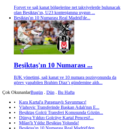
Forvet ve sağ kanat bölgelerine net takviyelerde bulunacak
olan Beşiktaş’ın, U23 kontenjanına uygun ...
Beşiktaş'ın 10 Numarası Real Madrid'de...
Beşiktaş'ın 10 Numarası ...
BJK yönetimi, sağ kanat ve 10 numara pozisyonunda da
görev yapabilen Brahim Diaz’ı gündemine aldı...
Çok Okunanlar
Bugün
.
Dün
.
Bu Hafta
•
Kara Kartal'a Paraguaylı Savunmacı!
•
Vlahovic Transferinde Başkan Adalı'nın E...
•
Beşiktaş Golcü Transferi Konusunda Gözün...
•
Dünya Yıldızı Golcüye Kartal Pençesi!...
•
Milan'lı Yıldız Beşiktaş Yolunda!
•
Beşiktaş'ın 10 Numarası Real Madrid'den ...