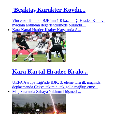
'Beşiktaş Karakter Koydu...
Vincenzo Italiano, BJK'nın 1-0 kazandığı Hradec Kralove
maçının ardından değerlendirmede bulundu....
Kara Kartal Hradec Kralov Karşısında A...
Kara Kartal Hradec Kralo...
UEFA Avrupa Ligi'nde BJK, 3. eleme turu ilk maçında
deplasmanda Çekya takımını tek golle mağlup etme...
Maç Sırasında Sahaya Yıldırım Düşmesi ...