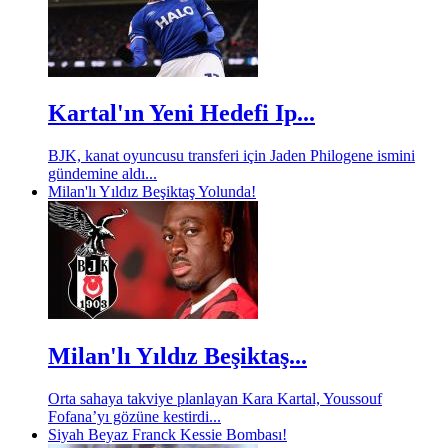
Kartal'ın Yeni Hedefi Ip...
BJK, kanat oyuncusu transferi için Jaden Philogene ismini
gündemine aldı...
Milan'lı Yıldız Beşiktaş Yolunda!
Milan'lı Yıldız Beşiktaş...
Orta sahaya takviye planlayan Kara Kartal, Youssouf
Fofana’yı gözüne kestirdi...
Siyah Beyaz Franck Kessie Bombası!