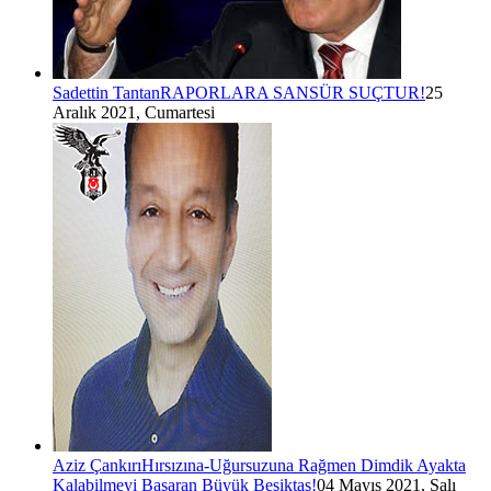
Sadettin Tantan
RAPORLARA SANSÜR SUÇTUR!
25
Aralık 2021, Cumartesi
Aziz Çankırı
Hırsızına-Uğursuzuna Rağmen Dimdik Ayakta
Kalabilmeyi Başaran Büyük Beşiktaş!
04 Mayıs 2021, Salı