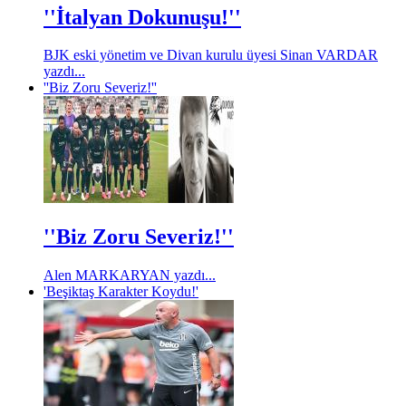
''İtalyan Dokunuşu!''
BJK eski yönetim ve Divan kurulu üyesi Sinan VARDAR
yazdı...
''Biz Zoru Severiz!''
''Biz Zoru Severiz!''
Alen MARKARYAN yazdı...
'Beşiktaş Karakter Koydu!'