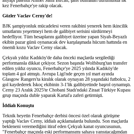
altyapı patentli Ahmet Sami Bircan, şans bulmaları durumunda ilk
kez Fenerbahçe'ye rakip olacak.
Gözler Vaclav Cerny'de!
BJK şampiyonluk mücadelesi veren rakibini yenerek hem ikincilik
umutlarını yeşertmeyi hem de galibiyet serisini sürdürmeyi
hedefliyor. Tüm hesaplarını galibiyet üzerine yapan Siyah-Beyazlı
ekibin pazar günü oynanacak dev karşılaşmada hücum hattında en
önemli kozu Vaclav Cerny olacak.
Çekyalı yıldız Kadıköy'de daha önceki maçlarda sergilediği
performansla dikkat çekiyor. Sezon başında Wolfsburg'tan transfer
edilen yıldız oyuncu, Fenerbahçe'ye 2025 yılında Kadıköy'de
toplam 4 gol atmıştı. Avrupa Ligi'nde geçen yıl mart ayında
Glasgow Rangers'ta kiralık olarak oynayan 28 yaşındaki futbolcu, 2
gol kaydederek İskoç ekibinin 3-1'lik galibiyetinde başrol oynamıştı.
Cerny 23 Aralık 2025'te Chobani Stadı'ndaki Ziraat Türkiye Kupası
grup maçında duble yaparak Kartal'a zaferi getirmişti.
İddialı Konuştu
Teknik heyetin Fenerbahçe derbisi öncesi özel olarak görüşme
yaptığı Vaclav Cerny, iddialı açıklamalarda bulundu. Son maçlarda
bekleneni veremediğini itiraf eden Çekyalı kanat oyuncusunun,
"Fenerbahçe maçında eski performansımı sahaya yansıtacağımdan