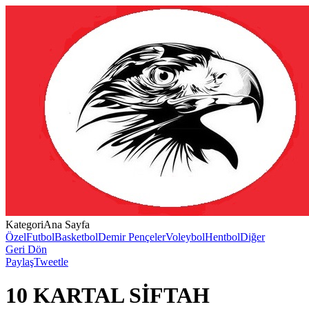
Kategori
Ana Sayfa
Özel
Futbol
Basketbol
Demir Pençeler
Voleybol
Hentbol
Diğer
Geri Dön
Paylaş
Tweetle
10 KARTAL SİFTAH