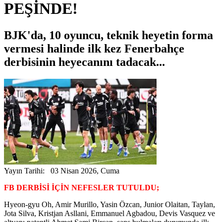
PEŞİNDE!
BJK'da, 10 oyuncu, teknik heyetin forma
vermesi halinde ilk kez Fenerbahçe
derbisinin heyecanını tadacak...
Yayın Tarihi: 03 Nisan 2026, Cuma
FB DERBİSİ İÇİN NEFESLER TUTULDU;
Hyeon-gyu Oh, Amir Murillo, Yasin Özcan, Junior Olaitan, Taylan,
Jota Silva, Kristjan Asllani, Emmanuel Agbadou, Devis Vasquez ve