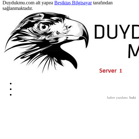
Duydukmu.com alt yapısı
Beşiktaş Bilgisayar
tarafından
sağlanmaktadır.
haber yazılımı
:
buki