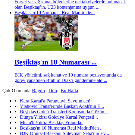
Forvet ve sağ kanat bölgelerine net takviyelerde bulunacak
olan Beşiktaş’ın, U23 kontenjanına uygun ...
Beşiktaş'ın 10 Numarası Real Madrid'de...
Beşiktaş'ın 10 Numarası ...
BJK yönetimi, sağ kanat ve 10 numara pozisyonunda da
görev yapabilen Brahim Diaz’ı gündemine aldı...
Çok Okunanlar
Bugün
.
Dün
.
Bu Hafta
•
Kara Kartal'a Paraguaylı Savunmacı!
•
Vlahovic Transferinde Başkan Adalı'nın E...
•
Beşiktaş Golcü Transferi Konusunda Gözün...
•
Dünya Yıldızı Golcüye Kartal Pençesi!...
•
Milan'lı Yıldız Beşiktaş Yolunda!
•
Beşiktaş'ın 10 Numarası Real Madrid'den ...
•
BJK Onursal Başkanı Süleyman Seba'nın Ev...