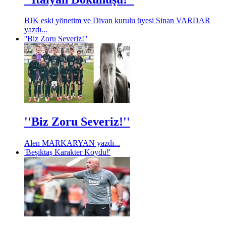
BJK eski yönetim ve Divan kurulu üyesi Sinan VARDAR
yazdı...
''Biz Zoru Severiz!''
''Biz Zoru Severiz!''
Alen MARKARYAN yazdı...
'Beşiktaş Karakter Koydu!'