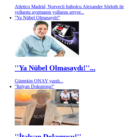
Atletico Madrid, Norveçli futbolcu Alexander Sörloth ile
yollarını ayırmanın yollarını arıyor...
''Ya Nübel Olmasaydı!''
''Ya Nübel Olmasaydı!''...
Güntekin ONAY yazdı...
''İtalyan Dokunuşu!''
''İtalyan Dokunuşu!''