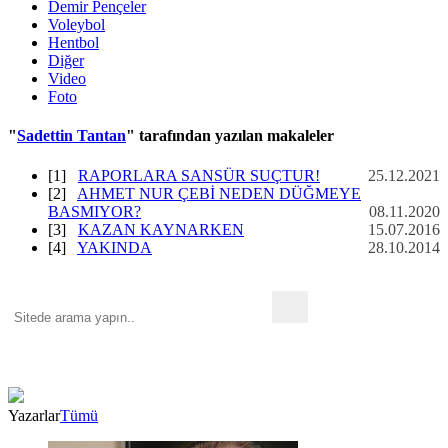
Demir Pençeler
Voleybol
Hentbol
Diğer
Video
Foto
"
Sadettin Tantan
" tarafından yazılan makaleler
[1]
RAPORLARA SANSÜR SUÇTUR!
25.12.2021
[2]
AHMET NUR ÇEBİ NEDEN DÜĞMEYE
BASMIYOR?
08.11.2020
[3]
KAZAN KAYNARKEN
15.07.2016
[4]
YAKINDA
28.10.2014
Yazarlar
Tümü