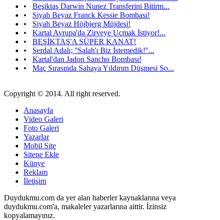
•
Beşiktaş Darwin Nunez Transferini Bitirm...
•
Siyah Beyaz Franck Kessie Bombası!
•
Siyah Beyaz Höjbjerg Müjdesi!
•
Kartal Avrupa'da Zirveye Uçmak İstiyor!...
•
BEŞİKTAŞ'A SÜPER KANAT!
•
Serdal Adalı; ''Salah'ı Biz İstemedik!''...
•
Kartal'dan Jadon Sancho Bombası!
•
Maç Sırasında Sahaya Yıldırım Düşmesi So...
Copyright © 2014. All right reserved.
Anasayfa
Video Galeri
Foto Galeri
Yazarlar
Mobil Site
Sitene Ekle
Künye
Reklam
İletişim
Duydukmu.com da yer alan haberler kaynaklarına veya
duydukmu.com'a, makaleler yazarlarına aittir. İzinsiz
kopyalamayınız.