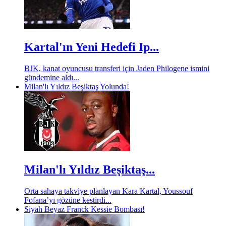
Kartal'ın Yeni Hedefi Ip...
BJK, kanat oyuncusu transferi için Jaden Philogene ismini
gündemine aldı...
Milan'lı Yıldız Beşiktaş Yolunda!
Milan'lı Yıldız Beşiktaş...
Orta sahaya takviye planlayan Kara Kartal, Youssouf
Fofana’yı gözüne kestirdi...
Siyah Beyaz Franck Kessie Bombası!