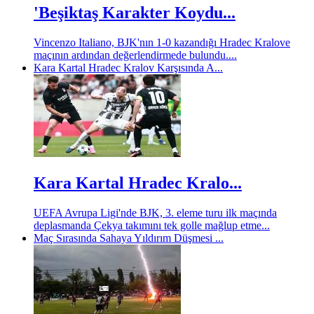
'Beşiktaş Karakter Koydu...
Vincenzo Italiano, BJK'nın 1-0 kazandığı Hradec Kralove
maçının ardından değerlendirmede bulundu....
Kara Kartal Hradec Kralov Karşısında A...
Kara Kartal Hradec Kralo...
UEFA Avrupa Ligi'nde BJK, 3. eleme turu ilk maçında
deplasmanda Çekya takımını tek golle mağlup etme...
Maç Sırasında Sahaya Yıldırım Düşmesi ...