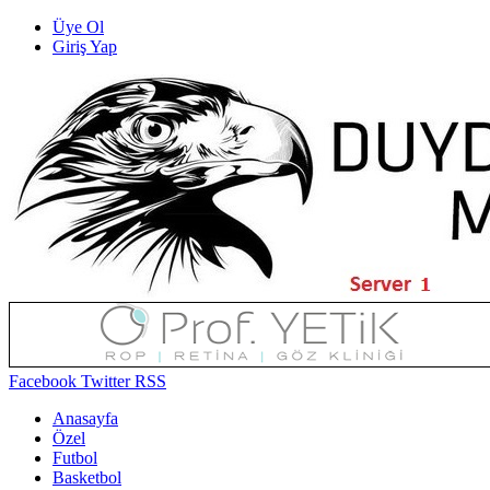
Üye Ol
Giriş Yap
Facebook
Twitter
RSS
Anasayfa
Özel
Futbol
Basketbol