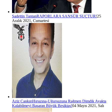
Sadettin Tantan
RAPORLARA SANSÜR SUÇTUR!
25
Aralık 2021, Cumartesi
Aziz Çankırı
Hırsızına-Uğursuzuna Rağmen Dimdik Ayakta
Kalabilmeyi Başaran Büyük Beşiktaş!
04 Mayıs 2021, Salı