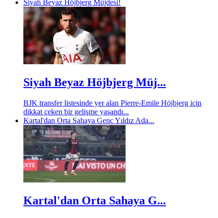
Siyah Beyaz Höjbjerg Müjdesi!
Siyah Beyaz Höjbjerg Müj...
BJK transfer listesinde yer alan Pierre-Emile Höjbjerg için
dikkat çeken bir gelişme yaşandı...
Kartal'dan Orta Sahaya Genç Yıldız Ada...
Kartal'dan Orta Sahaya G...