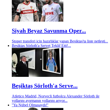
Siyah Beyaz Savunma Oper...
Stoper transferi için hazırlıklar yapan Beşiktaş'ta liste netleşti...
Beşiktaş Sörloth'a Servet Teklif Etti!...
Beşiktaş Sörloth'a Serve...
Atletico Madrid, Norveçli futbolcu Alexander Sörloth ile
yollarını ayırmanın yollarını arıyor...
''Ya Nübel Olmasaydı!''