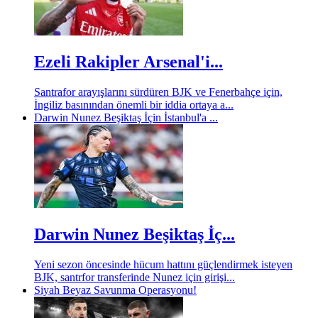
Ezeli Rakipler Arsenal'i...
Santrafor arayışlarını sürdüren BJK ve Fenerbahçe için,
İngiliz basınından önemli bir iddia ortaya a...
Darwin Nunez Beşiktaş İçin İstanbul'a ...
Darwin Nunez Beşiktaş İç...
Yeni sezon öncesinde hücum hattını güçlendirmek isteyen
BJK, santrfor transferinde Nunez için girişi...
Siyah Beyaz Savunma Operasyonu!