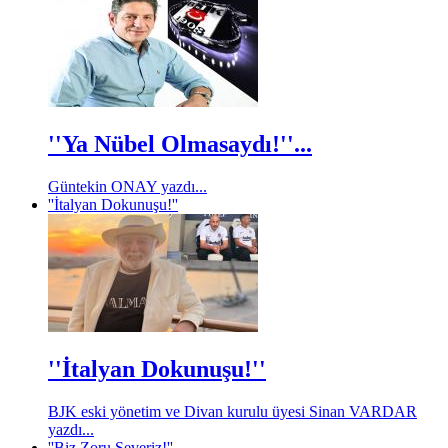
''Ya Nübel Olmasaydı!''...
Güntekin ONAY yazdı...
''İtalyan Dokunuşu!''
''İtalyan Dokunuşu!''
BJK eski yönetim ve Divan kurulu üyesi Sinan VARDAR
yazdı...
''Biz Zoru Severiz!''