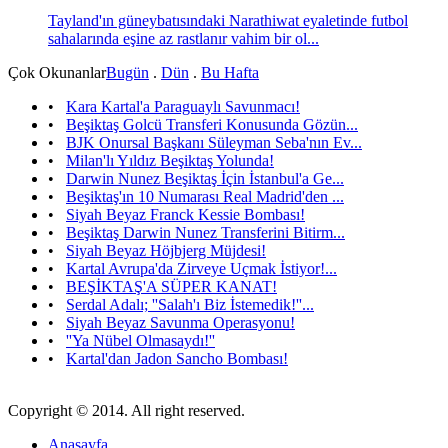
Tayland'ın güneybatısındaki Narathiwat eyaletinde futbol
sahalarında eşine az rastlanır vahim bir ol...
Çok Okunanlar
Bugün
.
Dün
.
Bu Hafta
•
Kara Kartal'a Paraguaylı Savunmacı!
•
Beşiktaş Golcü Transferi Konusunda Gözün...
•
BJK Onursal Başkanı Süleyman Seba'nın Ev...
•
Milan'lı Yıldız Beşiktaş Yolunda!
•
Darwin Nunez Beşiktaş İçin İstanbul'a Ge...
•
Beşiktaş'ın 10 Numarası Real Madrid'den ...
•
Siyah Beyaz Franck Kessie Bombası!
•
Beşiktaş Darwin Nunez Transferini Bitirm...
•
Siyah Beyaz Höjbjerg Müjdesi!
•
Kartal Avrupa'da Zirveye Uçmak İstiyor!...
•
BEŞİKTAŞ'A SÜPER KANAT!
•
Serdal Adalı; ''Salah'ı Biz İstemedik!''...
•
Siyah Beyaz Savunma Operasyonu!
•
''Ya Nübel Olmasaydı!''
•
Kartal'dan Jadon Sancho Bombası!
Copyright © 2014. All right reserved.
Anasayfa