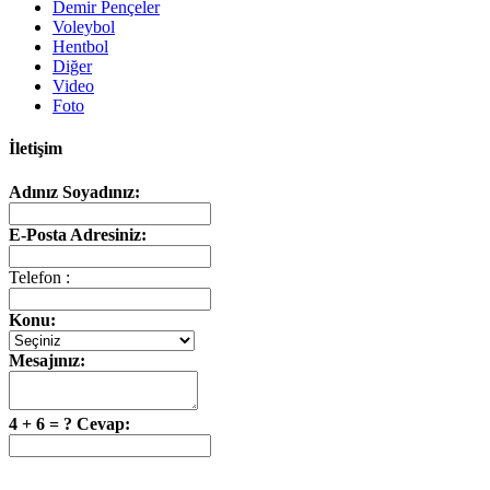
Demir Pençeler
Voleybol
Hentbol
Diğer
Video
Foto
İletişim
Adınız Soyadınız:
E-Posta Adresiniz:
Telefon :
Konu:
Mesajınız:
4 + 6 = ? Cevap: