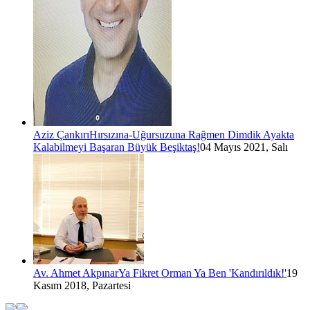
Aziz Çankırı
Hırsızına-Uğursuzuna Rağmen Dimdik Ayakta
Kalabilmeyi Başaran Büyük Beşiktaş!
04 Mayıs 2021, Salı
Av. Ahmet Akpınar
Ya Fikret Orman Ya Ben 'Kandırıldık!'
19
Kasım 2018, Pazartesi