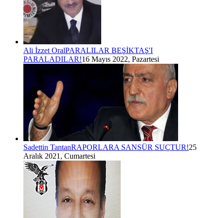
Ali İzzet Oral
PARALILAR BEŞİKTAŞ'I
PARALADILAR!
16 Mayıs 2022, Pazartesi
Sadettin Tantan
RAPORLARA SANSÜR SUÇTUR!
25
Aralık 2021, Cumartesi