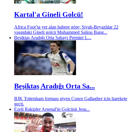
Kartal'a Gineli Golcü!
Africa Foot’ta yer alan habere göre; Siyah-Beyazlılar 22
yaşındaki Gineli golcü Muhammed Saliou Bang...
Beşiktaş Aradığı Orta Sahayı Premier L...
Beşiktaş Aradığı Orta Sa...
BJK Tottenham forması giyen Conor Gallagher için harekete
geçti.
Ezeli Rakipler Arsenal'in Golcüsü Jesu...