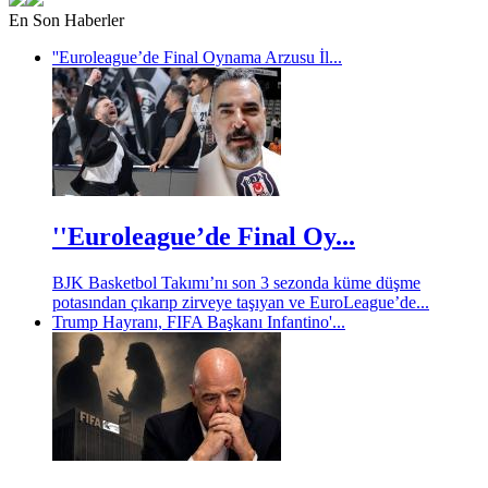
En Son Haberler
''Euroleague’de Final Oynama Arzusu İl...
''Euroleague’de Final Oy...
BJK Basketbol Takımı’nı son 3 sezonda küme düşme
potasından çıkarıp zirveye taşıyan ve EuroLeague’de...
Trump Hayranı, FIFA Başkanı Infantino'...