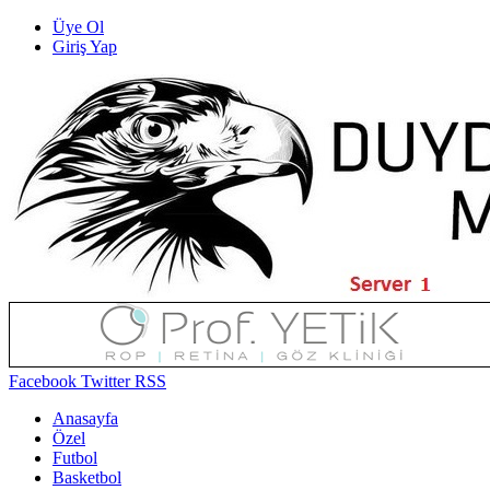
Üye Ol
Giriş Yap
Facebook
Twitter
RSS
Anasayfa
Özel
Futbol
Basketbol