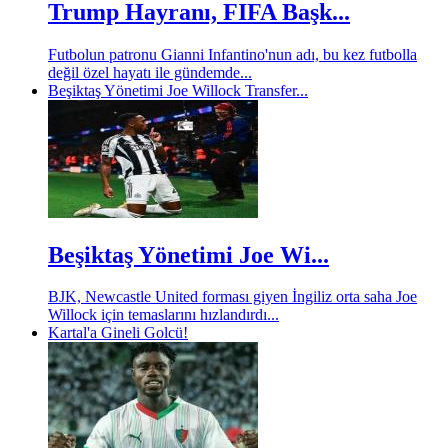
Trump Hayranı, FIFA Başk...
Futbolun patronu Gianni Infantino'nun adı, bu kez futbolla
değil özel hayatı ile gündemde...
Beşiktaş Yönetimi Joe Willock Transfer...
Beşiktaş Yönetimi Joe Wi...
BJK, Newcastle United forması giyen İngiliz orta saha Joe
Willock için temaslarını hızlandırdı...
Kartal'a Gineli Golcü!