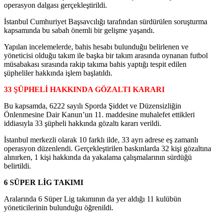
operasyon dalgası gerçekleştirildi.
İstanbul Cumhuriyet Başsavcılığı tarafından sürdürülen soruşturma
kapsamında bu sabah önemli bir gelişme yaşandı.
Yapılan incelemelerde, bahis hesabı bulunduğu belirlenen ve
yöneticisi olduğu takım ile başka bir takım arasında oynanan futbol
müsabakası sırasında rakip takıma bahis yaptığı tespit edilen
şüpheliler hakkında işlem başlatıldı.
33 ŞÜPHELİ HAKKINDA GÖZALTI KARARI
Bu kapsamda, 6222 sayılı Sporda Şiddet ve Düzensizliğin
Önlenmesine Dair Kanun’un 11. maddesine muhalefet ettikleri
iddiasıyla 33 şüpheli hakkında gözaltı kararı verildi.
İstanbul merkezli olarak 10 farklı ilde, 33 ayrı adrese eş zamanlı
operasyon düzenlendi. Gerçekleştirilen baskınlarda 32 kişi gözaltına
alınırken, 1 kişi hakkında da yakalama çalışmalarının sürdüğü
belirtildi.
6 SÜPER LİG TAKIMI
Aralarında 6 Süper Lig takımının da yer aldığı 11 kulübün
yöneticilerinin bulunduğu öğrenildi.