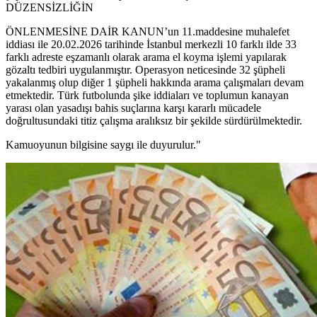
DÜZENSİZLİĞİN
ÖNLENMESİNE DAİR KANUN’un 11.maddesine muhalefet
iddiası ile 20.02.2026 tarihinde İstanbul merkezli 10 farklı ilde 33
farklı adreste eşzamanlı olarak arama el koyma işlemi yapılarak
gözaltı tedbiri uygulanmıştır. Operasyon neticesinde 32 şüpheli
yakalanmış olup diğer 1 şüpheli hakkında arama çalışmaları devam
etmektedir. Türk futbolunda şike iddiaları ve toplumun kanayan
yarası olan yasadışı bahis suçlarına karşı kararlı mücadele
doğrultusundaki titiz çalışma aralıksız bir şekilde sürdürülmektedir.
Kamuoyunun bilgisine saygı ile duyurulur."