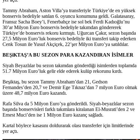
Tammy Abraham, Aston Villa’ya transferiyle Türkiye’de en yüksek
bonservis bedeliyle satılan 6. oyuncu konumuna geldi. Galatasaray,
Fransız Sacha Boey’i, Fenerbahçe ise sol bek Ferdi Kadıoğlu’nu
30’ar Milyon Euro bonservis bedeliyle takımdan göndererek
Türkiye’de bonservis rekoru kırmıştı. Uğurcan Çakır, sezon başında
27,5 Milyon Euro’luk bonservis bedeliyle iki transferi takip ederken
Cenk Tosun ile Yusuf Akçiçek, 22’şer Milyon Euro’ya satıldılar.
BEŞiKTAŞ’A BU SEZON PARA KAZANDIRAN İSİMLER
Siyah Beyazlılar bu sezon takımdan gönderdiği isimlerden toplamda
51.7 Milyon Euro’luk gelir elde ederek kulüp rekorunu kırdı.
Beşiktaş, bu sezon Tammy Abraham’dan 21, Gedson
Fernandes’den 20,7 ve Demir Ege Tıknaz’dan 7 milyon Euro olmak
üzere 48,7 milyon Euro kazandı.
Rafa Silva da 5 Milyon Euro’ya gönderildi. Siyah-beyazlılar sezon
başında bonservisleri farklı takımlara kiralanan El-Musrati’den 2 ve
Ernest Muci’den ise 1 Milyon Euro kazanç sağladı.
Kartal böylece kasasını doldurarak olası transferler için limitlerinde
yer açtı.