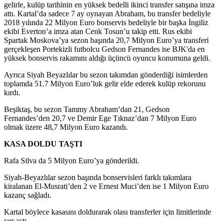
gelirle, kulüp tarihinin en yüksek bedelli ikinci transfer satışına imza
attı. Kartal’da sadece 7 ay oynayan Abraham, bu transfer bedeliyle
2018 yılında 22 Milyon Euro bonservis bedeliyle bir başka İngiliz
ekibi Everton’a imza atan Cenk Tosun’u takip etti. Rus ekibi
Spartak Moskova’ya sezon başında 20,7 Milyon Euro’ya transferi
gerçekleşen Portekizli futbolcu Gedson Fernandes ise BJK'da en
yüksek bonservis rakamını aldığı üçüncü oyuncu konumuna geldi.
Ayrıca Siyah Beyazlılar bu sezon takımdan gönderdiği isimlerden
toplamda 51.7 Milyon Euro’luk gelir elde ederek kulüp rekorunu
kırdı.
Beşiktaş, bu sezon Tammy Abraham’dan 21, Gedson
Fernandes’den 20,7 ve Demir Ege Tıknaz’dan 7 Milyon Euro
olmak üzere 48,7 Milyon Euro kazandı.
KASA DOLDU TAŞTI
Rafa Silva da 5 Milyon Euro’ya gönderildi.
Siyah-Beyazlılar sezon başında bonservisleri farklı takımlara
kiralanan El-Musrati’den 2 ve Ernest Muci’den ise 1 Milyon Euro
kazanç sağladı.
Kartal böylece kasasını doldurarak olası transferler için limitlerinde
yer açtı.