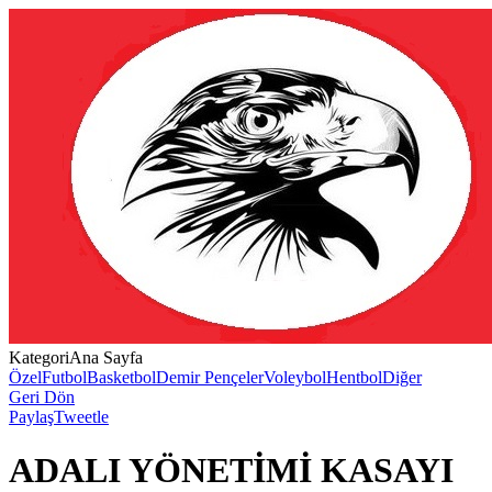
Kategori
Ana Sayfa
Özel
Futbol
Basketbol
Demir Pençeler
Voleybol
Hentbol
Diğer
Geri Dön
Paylaş
Tweetle
ADALI YÖNETİMİ KASAYI