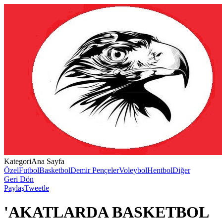
Kategori
Ana Sayfa
Özel
Futbol
Basketbol
Demir Pençeler
Voleybol
Hentbol
Diğer
Geri Dön
Paylaş
Tweetle
'AKATLARDA BASKETBOL