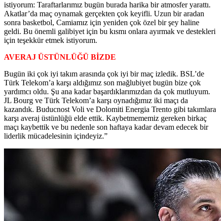
istiyorum: Taraftarlarımız bugün burada harika bir atmosfer yarattı.
Akatlar’da maç oynamak gerçekten çok keyifli. Uzun bir aradan
sonra basketbol, Camiamız için yeniden çok özel bir şey haline
geldi. Bu önemli galibiyet için bu kısmı onlara ayırmak ve destekleri
için teşekkür etmek istiyorum.
AVERAJ ÜSTÜNLÜĞÜ BİZDE
Bugün iki çok iyi takım arasında çok iyi bir maç izledik. BSL’de
Türk Telekom’a karşı aldığımız son mağlubiyet bugün bize çok
yardımcı oldu. Şu ana kadar başardıklarımızdan da çok mutluyum.
JL Bourg ve Türk Telekom’a karşı oynadığımız iki maçı da
kazandık. Buducnost Voli ve Dolomiti Energia Trento gibi takımlara
karşı averaj üstünlüğü elde ettik. Kaybetmememiz gereken birkaç
maçı kaybettik ve bu nedenle son haftaya kadar devam edecek bir
liderlik mücadelesinin içindeyiz.”