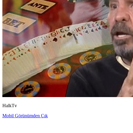
HalkTv
Mobil Görünümden Çık