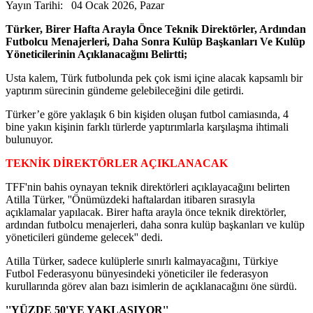
Yayın Tarihi: 04 Ocak 2026, Pazar
Türker, Birer Hafta Arayla Önce Teknik Direktörler, Ardından
Futbolcu Menajerleri, Daha Sonra Kulüp Başkanları Ve Kulüp
Yöneticilerinin Açıklanacağını Belirtti;
Usta kalem, Türk futbolunda pek çok ismi içine alacak kapsamlı bir
yaptırım sürecinin gündeme gelebileceğini dile getirdi.
Türker’e göre yaklaşık 6 bin kişiden oluşan futbol camiasında, 4
bine yakın kişinin farklı türlerde yaptırımlarla karşılaşma ihtimali
bulunuyor.
TEKNİK DİREKTÖRLER AÇIKLANACAK
TFF'nin bahis oynayan teknik direktörleri açıklayacağını belirten
Atilla Türker, ''Önümüzdeki haftalardan itibaren sırasıyla
açıklamalar yapılacak. Birer hafta arayla önce teknik direktörler,
ardından futbolcu menajerleri, daha sonra kulüp başkanları ve kulüp
yöneticileri gündeme gelecek'' dedi.
Atilla Türker, sadece kulüplerle sınırlı kalmayacağını, Türkiye
Futbol Federasyonu bünyesindeki yöneticiler ile federasyon
kurullarında görev alan bazı isimlerin de açıklanacağını öne sürdü.
''YÜZDE 50'YE YAKLAŞIYOR''