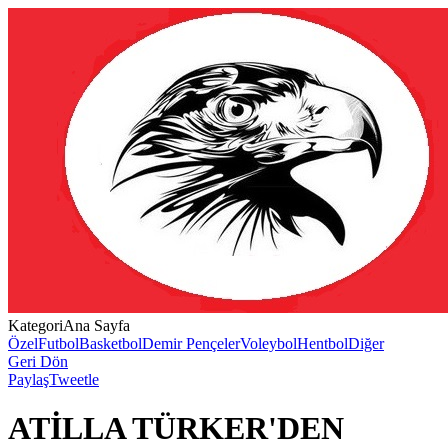
Kategori
Ana Sayfa
Özel
Futbol
Basketbol
Demir Pençeler
Voleybol
Hentbol
Diğer
Geri Dön
Paylaş
Tweetle
ATİLLA TÜRKER'DEN