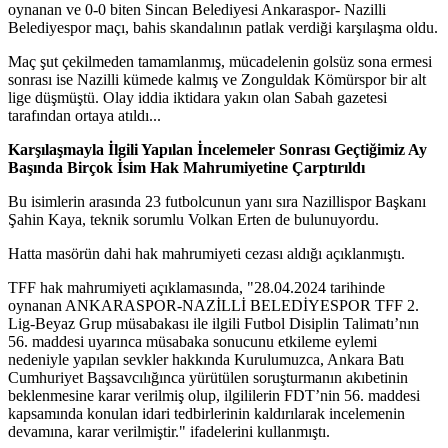
oynanan ve 0-0 biten Sincan Belediyesi Ankaraspor- Nazilli
Belediyespor maçı, bahis skandalının patlak verdiği karşılaşma oldu.
Maç şut çekilmeden tamamlanmış, mücadelenin golsüz sona ermesi
sonrası ise Nazilli kümede kalmış ve Zonguldak Kömürspor bir alt
lige düşmüştü. Olay iddia iktidara yakın olan Sabah gazetesi
tarafından ortaya atıldı...
Karşılaşmayla İlgili Yapılan İncelemeler Sonrası Geçtiğimiz Ay
Başında Birçok İsim Hak Mahrumiyetine Çarptırıldı
Bu isimlerin arasında 23 futbolcunun yanı sıra Nazillispor Başkanı
Şahin Kaya, teknik sorumlu Volkan Erten de bulunuyordu.
Hatta masörün dahi hak mahrumiyeti cezası aldığı açıklanmıştı.
TFF hak mahrumiyeti açıklamasında, "28.04.2024 tarihinde
oynanan ANKARASPOR-NAZİLLİ BELEDİYESPOR TFF 2.
Lig-Beyaz Grup müsabakası ile ilgili Futbol Disiplin Talimatı’nın
56. maddesi uyarınca müsabaka sonucunu etkileme eylemi
nedeniyle yapılan sevkler hakkında Kurulumuzca, Ankara Batı
Cumhuriyet Başsavcılığınca yürütülen soruşturmanın akıbetinin
beklenmesine karar verilmiş olup, ilgililerin FDT’nin 56. maddesi
kapsamında konulan idari tedbirlerinin kaldırılarak incelemenin
devamına, karar verilmiştir." ifadelerini kullanmıştı.