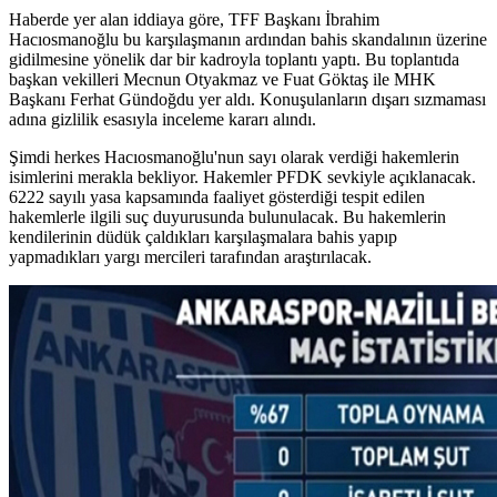
Haberde yer alan iddiaya göre, TFF Başkanı İbrahim
Hacıosmanoğlu bu karşılaşmanın ardından bahis skandalının üzerine
gidilmesine yönelik dar bir kadroyla toplantı yaptı. Bu toplantıda
başkan vekilleri Mecnun Otyakmaz ve Fuat Göktaş ile MHK
Başkanı Ferhat Gündoğdu yer aldı. Konuşulanların dışarı sızmaması
adına gizlilik esasıyla inceleme kararı alındı.
Şimdi herkes Hacıosmanoğlu'nun sayı olarak verdiği hakemlerin
isimlerini merakla bekliyor. Hakemler PFDK sevkiyle açıklanacak.
6222 sayılı yasa kapsamında faaliyet gösterdiği tespit edilen
hakemlerle ilgili suç duyurusunda bulunulacak. Bu hakemlerin
kendilerinin düdük çaldıkları karşılaşmalara bahis yapıp
yapmadıkları yargı mercileri tarafından araştırılacak.