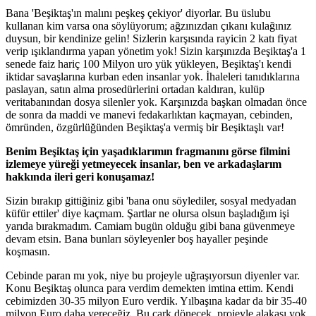
Bana 'Beşiktaş'ın malını peşkeş çekiyor' diyorlar. Bu üslubu
kullanan kim varsa ona söylüyorum; ağzınızdan çıkanı kulağınız
duysun, bir kendinize gelin! Sizlerin karşısında rayicin 2 katı fiyat
verip ışıklandırma yapan yönetim yok! Sizin karşınızda Beşiktaş'a 1
senede faiz hariç 100 Milyon uro yük yükleyen, Beşiktaş'ı kendi
iktidar savaşlarına kurban eden insanlar yok. İhaleleri tanıdıklarına
paslayan, satın alma prosedürlerini ortadan kaldıran, kulüp
veritabanından dosya silenler yok. Karşınızda başkan olmadan önce
de sonra da maddi ve manevi fedakarlıktan kaçmayan, cebinden,
ömründen, özgürlüğünden Beşiktaş'a vermiş bir Beşiktaşlı var!
Benim Beşiktaş için yaşadıklarımın fragmanını görse filmini
izlemeye yüreği yetmeyecek insanlar, ben ve arkadaşlarım
hakkında ileri geri konuşamaz!
Sizin bırakıp gittiğiniz gibi 'bana onu söylediler, sosyal medyadan
küfür ettiler' diye kaçmam. Şartlar ne olursa olsun başladığım işi
yarıda bırakmadım. Camiam bugün olduğu gibi bana güvenmeye
devam etsin. Bana bunları söyleyenler boş hayaller peşinde
koşmasın.
Cebinde paran mı yok, niye bu projeyle uğraşıyorsun diyenler var.
Konu Beşiktaş olunca para verdim demekten imtina ettim. Kendi
cebimizden 30-35 milyon Euro verdik. Yılbaşına kadar da bir 35-40
milyon Euro daha vereceğiz. Bu çark dönecek, projeyle alakası yok.