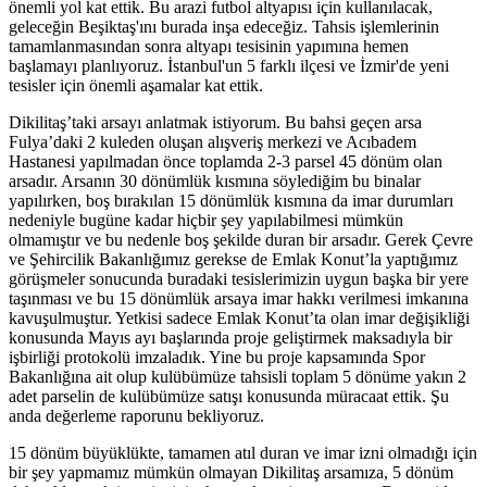
önemli yol kat ettik. Bu arazi futbol altyapısı için kullanılacak,
geleceğin Beşiktaş'ını burada inşa edeceğiz. Tahsis işlemlerinin
tamamlanmasından sonra altyapı tesisinin yapımına hemen
başlamayı planlıyoruz. İstanbul'un 5 farklı ilçesi ve İzmir'de yeni
tesisler için önemli aşamalar kat ettik.
Dikilitaş’taki arsayı anlatmak istiyorum. Bu bahsi geçen arsa
Fulya’daki 2 kuleden oluşan alışveriş merkezi ve Acıbadem
Hastanesi yapılmadan önce toplamda 2-3 parsel 45 dönüm olan
arsadır. Arsanın 30 dönümlük kısmına söylediğim bu binalar
yapılırken, boş bırakılan 15 dönümlük kısmına da imar durumları
nedeniyle bugüne kadar hiçbir şey yapılabilmesi mümkün
olmamıştır ve bu nedenle boş şekilde duran bir arsadır. Gerek Çevre
ve Şehircilik Bakanlığımız gerekse de Emlak Konut’la yaptığımız
görüşmeler sonucunda buradaki tesislerimizin uygun başka bir yere
taşınması ve bu 15 dönümlük arsaya imar hakkı verilmesi imkanına
kavuşulmuştur. Yetkisi sadece Emlak Konut’ta olan imar değişikliği
konusunda Mayıs ayı başlarında proje geliştirmek maksadıyla bir
işbirliği protokolü imzaladık. Yine bu proje kapsamında Spor
Bakanlığına ait olup kulübümüze tahsisli toplam 5 dönüme yakın 2
adet parselin de kulübümüze satışı konusunda müracaat ettik. Şu
anda değerleme raporunu bekliyoruz.
15 dönüm büyüklükte, tamamen atıl duran ve imar izni olmadığı için
bir şey yapmamız mümkün olmayan Dikilitaş arsamıza, 5 dönüm