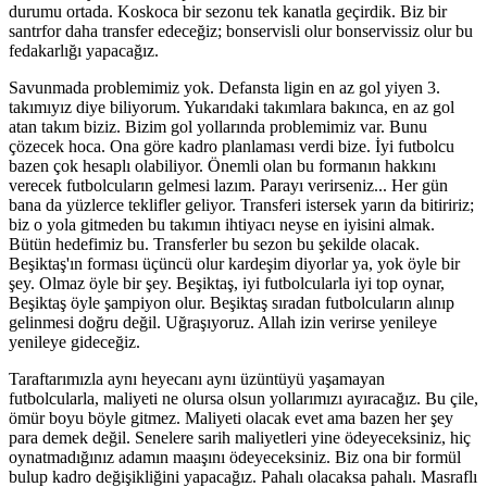
durumu ortada. Koskoca bir sezonu tek kanatla geçirdik. Biz bir
santrfor daha transfer edeceğiz; bonservisli olur bonservissiz olur bu
fedakarlığı yapacağız.
Savunmada problemimiz yok. Defansta ligin en az gol yiyen 3.
takımıyız diye biliyorum. Yukarıdaki takımlara bakınca, en az gol
atan takım biziz. Bizim gol yollarında problemimiz var. Bunu
çözecek hoca. Ona göre kadro planlaması verdi bize. İyi futbolcu
bazen çok hesaplı olabiliyor. Önemli olan bu formanın hakkını
verecek futbolcuların gelmesi lazım. Parayı verirseniz... Her gün
bana da yüzlerce teklifler geliyor. Transferi istersek yarın da bitiririz;
biz o yola gitmeden bu takımın ihtiyacı neyse en iyisini almak.
Bütün hedefimiz bu. Transferler bu sezon bu şekilde olacak.
Beşiktaş'ın forması üçüncü olur kardeşim diyorlar ya, yok öyle bir
şey. Olmaz öyle bir şey. Beşiktaş, iyi futbolcularla iyi top oynar,
Beşiktaş öyle şampiyon olur. Beşiktaş sıradan futbolcuların alınıp
gelinmesi doğru değil. Uğraşıyoruz. Allah izin verirse yenileye
yenileye gideceğiz.
Taraftarımızla aynı heyecanı aynı üzüntüyü yaşamayan
futbolcularla, maliyeti ne olursa olsun yollarımızı ayıracağız. Bu çile,
ömür boyu böyle gitmez. Maliyeti olacak evet ama bazen her şey
para demek değil. Senelere sarih maliyetleri yine ödeyeceksiniz, hiç
oynatmadığınız adamın maaşını ödeyeceksiniz. Biz ona bir formül
bulup kadro değişikliğini yapacağız. Pahalı olacaksa pahalı. Masraflı