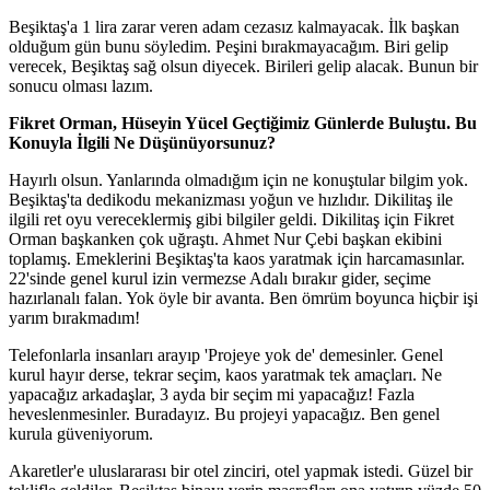
Beşiktaş'a 1 lira zarar veren adam cezasız kalmayacak. İlk başkan
olduğum gün bunu söyledim. Peşini bırakmayacağım. Biri gelip
verecek, Beşiktaş sağ olsun diyecek. Birileri gelip alacak. Bunun bir
sonucu olması lazım.
Fikret Orman, Hüseyin Yücel Geçtiğimiz Günlerde Buluştu. Bu
Konuyla İlgili Ne Düşünüyorsunuz?
Hayırlı olsun. Yanlarında olmadığım için ne konuştular bilgim yok.
Beşiktaş'ta dedikodu mekanizması yoğun ve hızlıdır. Dikilitaş ile
ilgili ret oyu vereceklermiş gibi bilgiler geldi. Dikilitaş için Fikret
Orman başkanken çok uğraştı. Ahmet Nur Çebi başkan ekibini
toplamış. Emeklerini Beşiktaş'ta kaos yaratmak için harcamasınlar.
22'sinde genel kurul izin vermezse Adalı bırakır gider, seçime
hazırlanalı falan. Yok öyle bir avanta. Ben ömrüm boyunca hiçbir işi
yarım bırakmadım!
Telefonlarla insanları arayıp 'Projeye yok de' demesinler. Genel
kurul hayır derse, tekrar seçim, kaos yaratmak tek amaçları. Ne
yapacağız arkadaşlar, 3 ayda bir seçim mi yapacağız! Fazla
heveslenmesinler. Buradayız. Bu projeyi yapacağız. Ben genel
kurula güveniyorum.
Akaretler'e uluslararası bir otel zinciri, otel yapmak istedi. Güzel bir