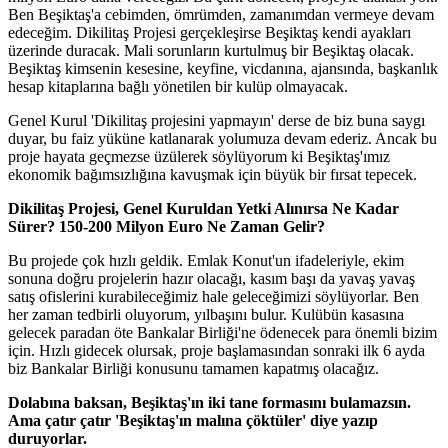
Ben Beşiktaş'a cebimden, ömrümden, zamanımdan vermeye devam
edeceğim. Dikilitaş Projesi gerçekleşirse Beşiktaş kendi ayakları
üzerinde duracak. Mali sorunların kurtulmuş bir Beşiktaş olacak.
Beşiktaş kimsenin kesesine, keyfine, vicdanına, ajansında, başkanlık
hesap kitaplarına bağlı yönetilen bir kulüp olmayacak.
Genel Kurul 'Dikilitaş projesini yapmayın' derse de biz buna saygı
duyar, bu faiz yüküne katlanarak yolumuza devam ederiz. Ancak bu
proje hayata geçmezse üzülerek söylüyorum ki Beşiktaş'ımız
ekonomik bağımsızlığına kavuşmak için büyük bir fırsat tepecek.
Dikilitaş Projesi, Genel Kuruldan Yetki Alınırsa Ne Kadar
Sürer? 150-200 Milyon Euro Ne Zaman Gelir?
Bu projede çok hızlı geldik. Emlak Konut'un ifadeleriyle, ekim
sonuna doğru projelerin hazır olacağı, kasım başı da yavaş yavaş
satış ofislerini kurabileceğimiz hale geleceğimizi söylüyorlar. Ben
her zaman tedbirli oluyorum, yılbaşını bulur. Kulübün kasasına
gelecek paradan öte Bankalar Birliği'ne ödenecek para önemli bizim
için. Hızlı gidecek olursak, proje başlamasından sonraki ilk 6 ayda
biz Bankalar Birliği konusunu tamamen kapatmış olacağız.
Dolabına baksan, Beşiktaş'ın iki tane formasını bulamazsın.
Ama çatır çatır 'Beşiktaş'ın malına çöktüler' diye yazıp
duruyorlar.