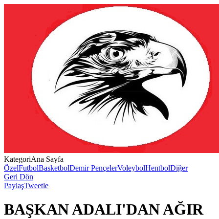
Kategori
Ana Sayfa
Özel
Futbol
Basketbol
Demir Pençeler
Voleybol
Hentbol
Diğer
Geri Dön
Paylaş
Tweetle
BAŞKAN ADALI'DAN AĞIR