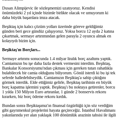
Dusan Alimpijevic ile sözleşmemizi uzatıyoruz. Kendisi
önümüzdeki 2 yıl içinde bizimle birlikte olacak ve umuyorum ki
daha büyük başarılara imza atacak.
Beşiktaş için kalıcı çözüm yolları üzerinde göreve geldiğimiz
günden beri gece gündüz çalışıyoruz. Yoksa borcu 12 ayda 2 katına
çıkartmak, sermaye artırımından gelen parayla 2 oyuncu almak en
kolayıydı bizim için.
Beşiktaş'ın Borçları...
Sermaye artırımı sonucunda 1.4 milyar liralık borç azaltımı yaptık.
Camiamızın bu işe daha fazla destek vermesini isterdim. Beşiktaş,
Bankalar Konsorsiyumu'ndan çıkması için gereken tutarı rahatlıkla
bulabilecek bir camia olduğunu biliyorum. Gönül isterdi ki bu işi tek
seferde halledebilseydik. Camiamızın Beşiktaş'a sahip çıktığını
görmek isterdik. Elde ettiğimiz gelirle, Beşiktaş tarihinin en büyük
borç kapatma işlemini yaptık. Beşiktaş'ı bu noktaya getirenler, borcu
1 yılda 150 Milyon Euro artıranlar, 1 günde 2 bonservis rekoru
kırarken, biz borç ödeme rekoru kırdık.
Bundan sonra Beşiktaşımız'ın finansal özgürlüğü için söz verdiğim
gibi gayrımenkul projelerini hayata geçireceğiz. İstanbul Havalimanı
yakınlarında yer alan yaklaşık 100 dönümlük arazinin tahsisi ile ilgili