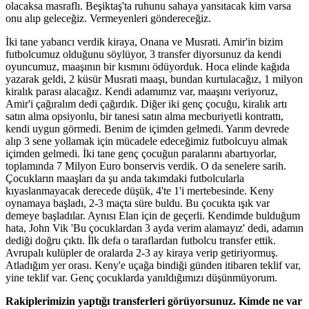
olacaksa masraflı. Beşiktaş'ta ruhunu sahaya yansıtacak kim varsa
onu alıp geleceğiz. Vermeyenleri göndereceğiz.
İki tane yabancı verdik kiraya, Onana ve Musrati. Amir'in bizim
futbolcumuz olduğunu söylüyor, 3 transfer diyorsunuz da kendi
oyuncumuz, maaşının bir kısmını ödüyorduk. Hoca elinde kağıda
yazarak geldi, 2 küsür Musrati maaşı, bundan kurtulacağız, 1 milyon
kiralık parası alacağız. Kendi adamımız var, maaşını veriyoruz,
Amir'i çağıralım dedi çağırdık. Diğer iki genç çocuğu, kiralık artı
satın alma opsiyonlu, bir tanesi satın alma mecburiyetli kontrattı,
kendi uygun görmedi. Benim de içimden gelmedi. Yarım devrede
alıp 3 sene yollamak için mücadele edeceğimiz futbolcuyu almak
içimden gelmedi. İki tane genç çocuğun paralarını abartıyorlar,
toplamında 7 Milyon Euro bonservis verdik. O da senelere sarih.
Çocukların maaşları da şu anda takımdaki futbolcularla
kıyaslanmayacak derecede düşük, 4'te 1'i mertebesinde. Keny
oynamaya başladı, 2-3 maçta süre buldu. Bu çocukta ışık var
demeye başladılar. Aynısı Elan için de geçerli. Kendimde bulduğum
hata, John Vik 'Bu çocuklardan 3 ayda verim alamayız' dedi, adamın
dediği doğru çıktı. İlk defa o taraflardan futbolcu transfer ettik.
Avrupalı kulüpler de oralarda 2-3 ay kiraya verip getiriyormuş.
Atladığım yer orası. Keny'e uçağa bindiği günden itibaren teklif var,
yine teklif var. Genç çocuklarda yanıldığımızı düşünmüyorum.
Rakiplerimizin yaptığı transferleri görüyorsunuz. Kimde ne var