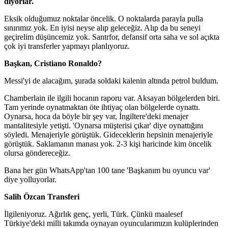
diyorlar.
Eksik olduğumuz noktalar öncelik. O noktalarda parayla pulla
sınırımız yok. En iyisi neyse alıp geleceğiz. Alıp da bu seneyi
geçirelim düşüncemiz yok. Santrfor, defansif orta saha ve sol açıkta
çok iyi transferler yapmayı planlıyoruz.
Başkan, Cristiano Ronaldo?
Messi'yi de alacağım, şurada soldaki kalenin altında petrol buldum.
Chamberlain ile ilgili hocanın raporu var. Aksayan bölgelerden biri.
Tam yerinde oynatmaktan öte ihtiyaç olan bölgelerde oynattı.
Oynarsa, hoca da böyle bir şey var, İngiltere'deki menajer
mantalitesiyle yetişti. 'Oynarsa müşterisi çıkar' diye oynattığını
söyledi. Menajeriyle görüştük. Gideceklerin hepsinin menajeriyle
görüştük. Saklamanın manası yok. 2-3 kişi haricinde kim öncelik
olursa göndereceğiz.
Bana her gün WhatsApp'tan 100 tane 'Başkanım bu oyuncu var'
diye yolluyorlar.
Salih Özcan Transferi
İlgileniyoruz. Ağırlık genç, yerli, Türk. Çünkü maalesef
Türkiye'deki milli takımda oynayan oyuncularımızın kulüplerinden