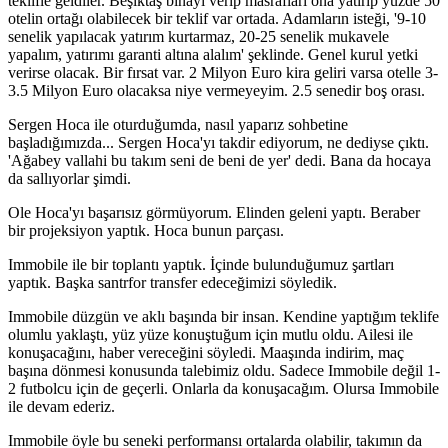
teklifle geldiler. Beşiktaş binayı verip masrafları ona yatırıp yüzde 50
otelin ortağı olabilecek bir teklif var ortada. Adamların isteği, '9-10
senelik yapılacak yatırım kurtarmaz, 20-25 senelik mukavele
yapalım, yatırımı garanti altına alalım' şeklinde. Genel kurul yetki
verirse olacak. Bir fırsat var. 2 Milyon Euro kira geliri varsa otelle 3-
3.5 Milyon Euro olacaksa niye vermeyeyim. 2.5 senedir boş orası.
Sergen Hoca ile oturduğumda, nasıl yaparız sohbetine
başladığımızda... Sergen Hoca'yı takdir ediyorum, ne dediyse çıktı.
'Ağabey vallahi bu takım seni de beni de yer' dedi. Bana da hocaya
da sallıyorlar şimdi.
Ole Hoca'yı başarısız görmüyorum. Elinden geleni yaptı. Beraber
bir projeksiyon yaptık. Hoca bunun parçası.
Immobile ile bir toplantı yaptık. İçinde bulunduğumuz şartları
yaptık. Başka santrfor transfer edeceğimizi söyledik.
Immobile düzgün ve aklı başında bir insan. Kendine yaptığım teklife
olumlu yaklaştı, yüz yüze konuştuğum için mutlu oldu. Ailesi ile
konuşacağını, haber vereceğini söyledi. Maaşında indirim, maç
başına dönmesi konusunda talebimiz oldu. Sadece Immobile değil 1-
2 futbolcu için de geçerli. Onlarla da konuşacağım. Olursa Immobile
ile devam ederiz.
Immobile öyle bu seneki performansı ortalarda olabilir, takımın da