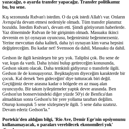
yazacağız, o ayarda transfer yapacağız. Transfer politikamız
bu, bu sene.
Kış sezonunda Rıdvan'ı istedim. O da çok istedi Allah'ı var. Onların
Avrupa'da devam etmesi nedeniyle olmadı. Tüm transfer planımız
bozuldu. İstedim Rıdvan'ı, devam etti. Şimdi görüyorum haberlerde.
Yaz döneminde Rıdvan ile bir girişimim olmadı. Masuaku ikinci
devrenin en iyi oynayan oyuncusu, beğenirsiniz beğenmezseniz.
Yerine mevcuttan daha kaliteli, daha iyi oynayan kim varsa hepsini
değiştireceğim. Bu kadar net! Svensson da dahil, Masuaku da dahil.
Gedson ile ilgili kesinleşen bir şey yok. Taliplisi çok. Bu sene de
var, kışın da vardı. Daha iyisini bulup getireceğim konusunda,
Gedson sıkıntı olacak. Daha temkinli gidiyoruz o transferle ilgili.
Gedson ile de konuşuyoruz. Beşiktaşlıyım diyeceğim karakterde bir
çocuk. Kal dersek 'ben gideceğim' diye tutturacak biri değil.
Geçtiğimiz devre arasına kadar o bölgede en az maaş alan
oyuncuydu. Bir takım iyileştirmeler yaptık devre arasında. Ben
Gedson'un bonservisindeki diğer yüzde 50'yi de Benfica'dan
almadıktan sonra Gedson'u bir yere yollama taraftarı değilim.
Oturup konuştuk 5 sene sözleşmeyle ilgili. 5 sene daha uzatırız.
Devam ederiz Gedson'la."
Portekiz'den aldığım bilgi, 'Rio Ave, Demir Ege'nin opsiyonunu
kullanamayacak, o paraları verebilecek ekonomileri yok'