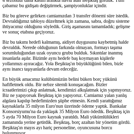
4 sezondur daha kasım aralıkta havlu atan Beşiktaş gördük. Tüm
çabamız bu gidişatı değiştirmek, şampiyonluklar içindir.
Biz bu göreve gelirken camiamızdan 3 transfer dönemi süre istedik.
Devraldığımız tabloyu düzeltmek için zamana, sabra, doğru sisteme
ihtiyacımız olduğunu söyledik. Giriş aşamasını tamamladık; gelişme
ve sonuç etabına geçiyoruz.
Biz bu takımı hedefi kalmamış, aidiyet duygusunu kaybetmiş halde
devraldık. Nerede olduğunun farkında olmayan, formayı taşıma
sorumluluğundan uzak oyuncu grubu bulduk. Sıkıntılar inanmış
insanlarla aşılır. Bizimle aynı hedefe baş koymayan kişilerle
yollarımızı ayıracağız. Yola Beşiktaş'ın büyüklüğünü bilen, bizle
aynı inancı taşıyanlarla devam edeceğiz.
En büyük amacımız kulübümüzün belini büken borç yükünü
hafifletmek oldu. Bir nebze sitemli konuşacağım. Bizler
icraatlerimizi çıkıp anlatmak, kendimizi alkışlatmak için yapmıyoruz.
Biz ne yapıyorsak Beşiktaş için yapıyoruz. Camiamız yalan yanlış
algılara kapılıp hedefimizden şüphe etmesin. Kendi yarattığımız
kaynaklarla 35 milyon Euro'nun üzerinde ödeme yaptık. Bankalar
Konsorsiyumu'na da yaklaşık 35 Milyon Euro ödedik. Beşiktaş için
5 ayda 70 Milyon Euro kaynak yaratıldı. Mali yükümlülükleri
zamanında yerine getirdik. Beşiktaş, borç azaltan bir yönetim gördü.
Beşiktaş'ın mayıs ayı hariç personeline, oyuncusuna borcu
bulunmuyor.