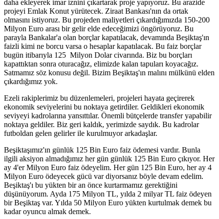
daha ekleyerek imar iznini çıkartarak proje yapıyoruz. Bu arazide
projeyi Emlak Konut yürütecek. Ziraat Bankası'nın da ortak
olmasını istiyoruz. Bu projeden maliyetleri çıkardığımızda 150-200
Milyon Euro arası bir gelir elde edeceğimizi öngörüyoruz. Bu
parayla Bankalar'a olan borçlar kapatılacak, devamında Beşiktaş'ın
faizli kimi ne borcu varsa o hesaplar kapatılacak. Bu faiz borçlar
bugün itibarıyla 125 Milyon Dolar civarında. Biz bu borçları
kapattıktan sonra oturacağız, elimizde kalan tapuları koyacağız.
Satmamız söz konusu değil. Bizim Beşiktaş'ın malını mülkünü elden
çıkardığımız yok.
Ezeli rakiplerimiz bu düzenlemeleri, projeleri hayata geçirerek
ekonomik seviyelerini bu noktaya getirdiler. Geldikleri ekonomik
seviyeyi kadrolarına yansıttılar. Önemli bütçelerde transfer yapabilir
noktaya geldiler. Biz geri kaldık, yerimizde saydık. Bu kadrolar
futboldan gelen gelirler ile kurulmuyor arkadaşlar.
Beşiktaşımız'ın günlük 125 Bin Euro faiz ödemesi vardır. Bunla
ilgili aksiyon almadığımız her gün günlük 125 Bin Euro çıkıyor. Her
ay 4'er Milyon Euro faiz ödeyelim. Her gün 125 Bin Euro, her ay 4
Milyon Euro ödeyecek gücü var diyorsanız böyle devam edelim.
Beşiktaş'ı bu yükten bir an önce kurtarmamız gerektiğini
düşünüyorum. Ayda 175 Milyon TL, yılda 2 milyar TL faiz ödeyen
bir Beşiktaş var. Yılda 50 Milyon Euro yükten kurtulmak demek bu
kadar oyuncu almak demek.