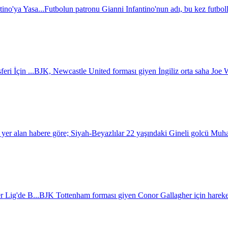
ino'ya Yasa...
Futbolun patronu Gianni Infantino'nun adı, bu kez futboll
ri İçin ...
BJK, Newcastle United forması giyen İngiliz orta saha Joe Wil
a yer alan habere göre; Siyah-Beyazlılar 22 yaşındaki Gineli golcü Mu
r Lig'de B...
BJK Tottenham forması giyen Conor Gallagher için hareket