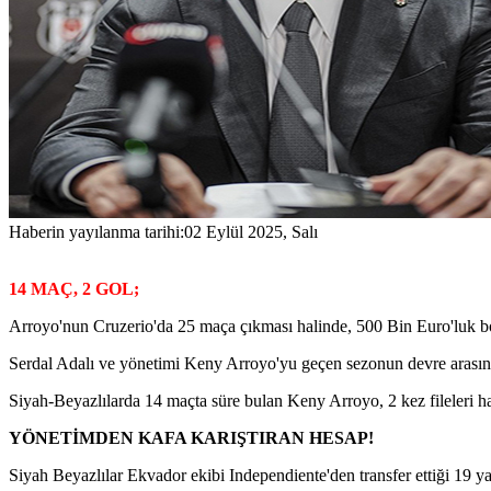
Haberin yayılanma tarihi:
02 Eylül 2025, Salı
14 MAÇ, 2 GOL;
Arroyo'nun Cruzerio'da 25 maça çıkması halinde, 500 Bin Euro'luk b
Serdal Adalı ve yönetimi Keny Arroyo'yu geçen sezonun devre arasın
Siyah-Beyazlılarda 14 maçta süre bulan Keny Arroyo, 2 kez fileleri ha
YÖNETİMDEN KAFA KARIŞTIRAN HESAP!
Siyah Beyazlılar Ekvador ekibi Independiente'den transfer ettiği 19 y