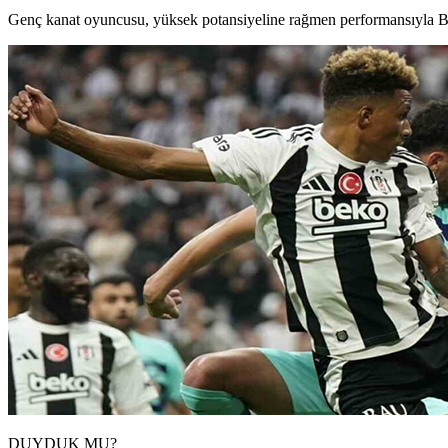
Genç kanat oyuncusu, yüksek potansiyeline rağmen performansıyla Beşik
DUYDUK MU?