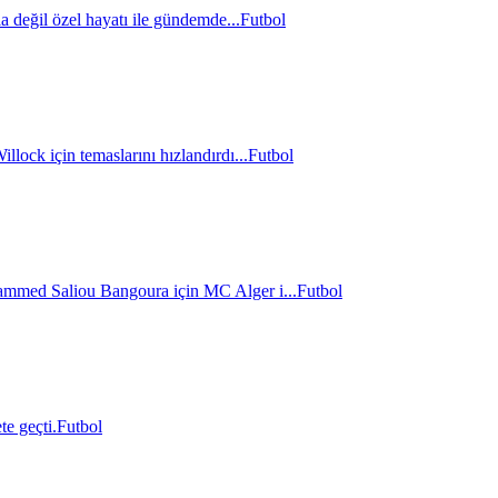
a değil özel hayatı ile gündemde...
Futbol
lock için temaslarını hızlandırdı...
Futbol
hammed Saliou Bangoura için MC Alger i...
Futbol
e geçti.
Futbol