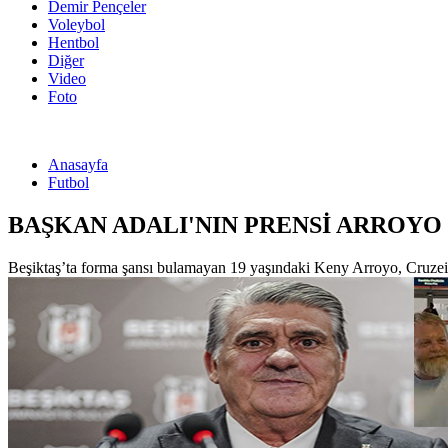
Demir Pençeler
Voleybol
Hentbol
Diğer
Video
Foto
Anasayfa
Futbol
BAŞKAN ADALI'NIN PRENSİ ARROYO 
Beşiktaş’ta forma şansı bulamayan 19 yaşındaki Keny Arroyo, Cruzeiro