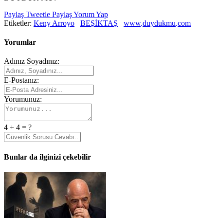
Paylaş
Tweetle
Paylaş
Yorum Yap
Etiketler:
Keny Arroyo
BEŞİKTAŞ
www.duydukmu.com
Yorumlar
Adınız Soyadınız:
E-Postanız:
Yorumunuz:
4 + 4 = ?
Bunlar da ilginizi çekebilir