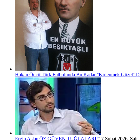
Hakan Öncül
Türk Futbolunda Bu Kadar ''Kirlenmek Güzel'' D
Ergin Aslan
'ÖZ GÜVEN TUĞLALARI!'
17 Şubat 2026, Salı