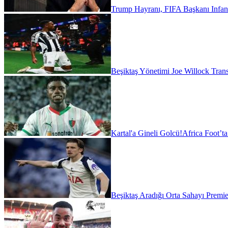
Trump Hayranı, FIFA Başkanı Infant
Beşiktaş Yönetimi Joe Willock Transfe
Kartal'a Gineli Golcü!
Africa Foot’t
Beşiktaş Aradığı Orta Sahayı Premie