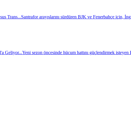
sus Trans...
Santrafor arayışlarını sürdüren BJK ve Fenerbahçe için, İngili
a Geliyor...
Yeni sezon öncesinde hücum hattını güçlendirmek isteyen BJ