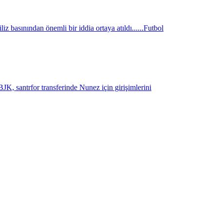
z basınından önemli bir iddia ortaya atıldı......
Futbol
K, santrfor transferinde Nunez için girişimlerini