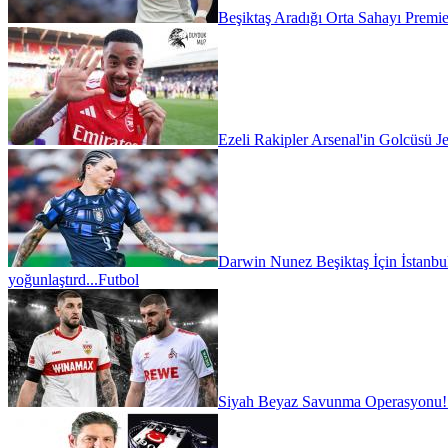
Beşiktaş Aradığı Orta Sahayı Premie
Ezeli Rakipler Arsenal'in Golcüsü Je
Darwin Nunez Beşiktaş İçin İstanbul'
yoğunlaştırd...
Futbol
Siyah Beyaz Savunma Operasyonu!