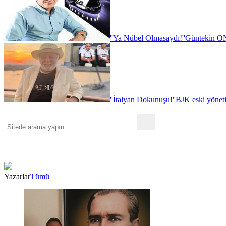
''Ya Nübel Olmasaydı!''
Güntekin ON
''İtalyan Dokunuşu!''
BJK eski yönet
Yazarlar
Tümü