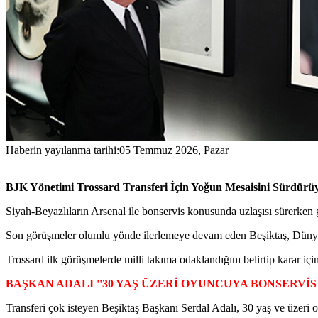
Haberin yayılanma tarihi:
05 Temmuz 2026, Pazar
BJK Yönetimi Trossard Transferi İçin Yoğun Mesaisini Sürdürü
Siyah-Beyazlıların Arsenal ile bonservis konusunda uzlaşısı sürerken gö
Son görüşmeler olumlu yönde ilerlemeye devam eden Beşiktaş, Dünya 
Trossard ilk görüşmelerde milli takıma odaklandığını belirtip karar için
BAŞKAN ADALI ''30 YAŞ ÜZERİ OYUNCUYA BONSERVİS
Transferi çok isteyen Beşiktaş Başkanı Serdal Adalı, 30 yaş ve üzeri 