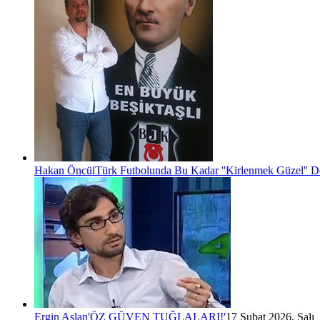
Hakan Öncül
Türk Futbolunda Bu Kadar ''Kirlenmek Güzel'' D
Ergin Aslan
'ÖZ GÜVEN TUĞLALARI!'
17 Şubat 2026, Salı