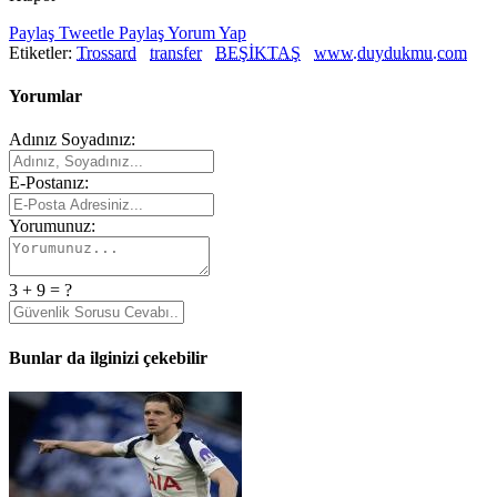
Paylaş
Tweetle
Paylaş
Yorum Yap
Etiketler:
Trossard
transfer
BEŞİKTAŞ
www.duydukmu.com
Yorumlar
Adınız Soyadınız:
E-Postanız:
Yorumunuz:
3 + 9 = ?
Bunlar da ilginizi çekebilir