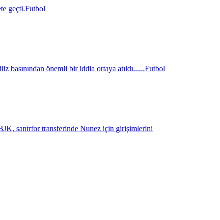
e geçti.
Futbol
z basınından önemli bir iddia ortaya atıldı......
Futbol
K, santrfor transferinde Nunez için girişimlerini