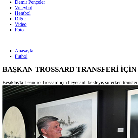
Demir Pençeler
Voleybol
Hentbol
Diğer
Video
Foto
Anasayfa
Futbol
BAŞKAN TROSSARD TRANSFERİ İÇİN
Beşiktaş'ta Leandro Trossard için heyecanlı bekleyiş sürerken transfer