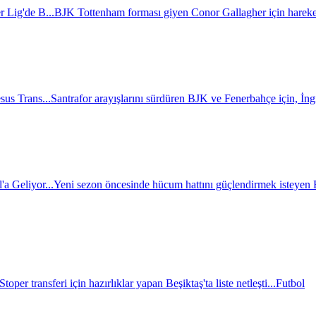
r Lig'de B...
BJK Tottenham forması giyen Conor Gallagher için hareket
sus Trans...
Santrafor arayışlarını sürdüren BJK ve Fenerbahçe için, İngili
a Geliyor...
Yeni sezon öncesinde hücum hattını güçlendirmek isteyen BJ
Stoper transferi için hazırlıklar yapan Beşiktaş'ta liste netleşti...
Futbol