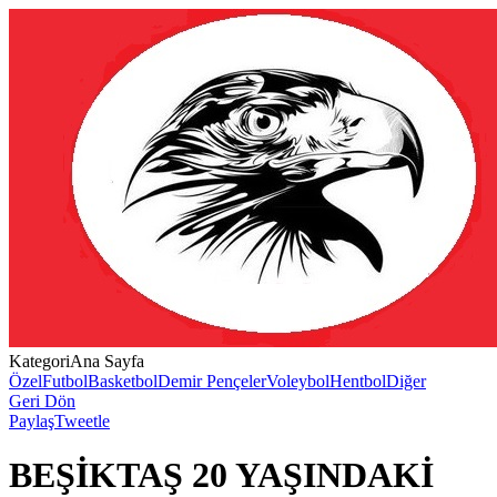
Kategori
Ana Sayfa
Özel
Futbol
Basketbol
Demir Pençeler
Voleybol
Hentbol
Diğer
Geri Dön
Paylaş
Tweetle
BEŞİKTAŞ 20 YAŞINDAKİ