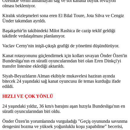
Özellikle verim alınamayan sağ ve sol kanatta büyük revizyon
olması bekleniyor.
Kiralık sözleşmeleri sona eren El Bilal Toure, Jota Silva ve Cengiz
Ünder takımdan ayrıldı.
Başakşehir'in takibindeki Milot Rashica ile cazip teklif geldiği
takdirde vedalaşılması planlanıyor.
Vaclav Cerny'nin inişli-çıkışlı grafiği de yönetimi düşündürüyor.
Kanat rotasyonunu güçlendirmek için kolları sıvayan Önder Özen'in
Bundesliga'nın en süratli oyuncularından biri olan Eren Dinkçi'yi
transfer listesine eklediği aktarıldı.
Siyah-Beyazlıların Alman ekibiyle mukavelesi haziran ayında
bitecek 24 yaşındaki sağ kanat oyuncusu ile temas kurduğu ifade
edildi.
HIZLI VE ÇOK YÖNLÜ
24 yaşındaki yıldız, 36 km/s barajını aşan hızıyla Bundesliga'nın en
süratli oyuncularından biri oldu.
Önder Özen'in yorumlarında vurguladığı "Geçiş oyununda savunma
dengesini bozma ve yüksek yoğunluklu koşu yapabilme" becerisi,