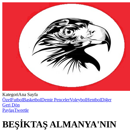
Kategori
Ana Sayfa
Özel
Futbol
Basketbol
Demir Pençeler
Voleybol
Hentbol
Diğer
Geri Dön
Paylaş
Tweetle
BEŞİKTAŞ ALMANYA'NIN