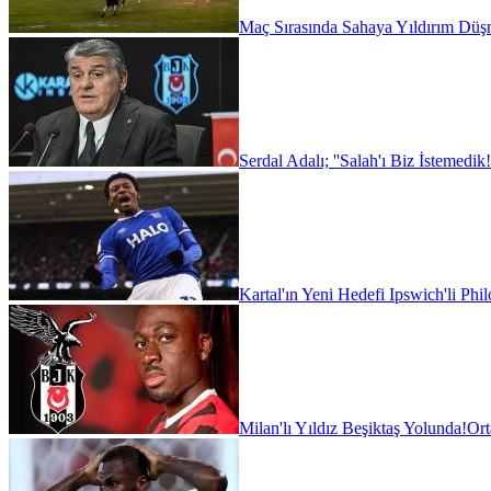
Maç Sırasında Sahaya Yıldırım Düşm
Serdal Adalı; ''Salah'ı Biz İstemedik!
Kartal'ın Yeni Hedefi Ipswich'li Phi
Milan'lı Yıldız Beşiktaş Yolunda!
Ort