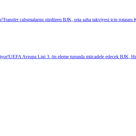
ı!
Transfer çalışmalarını sürdüren BJK, orta saha takviyesi için rotasını K
iyor!
UEFA Avrupa Ligi 3. ön eleme turunda mücadele edecek BJK, Hrade