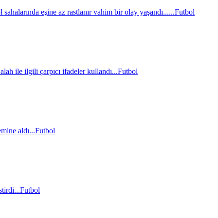
sahalarında eşine az rastlanır vahim bir olay yaşandı......
Futbol
le ilgili çarpıcı ifadeler kullandı...
Futbol
mine aldı...
Futbol
irdi...
Futbol