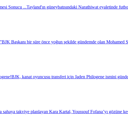
esi Sonucu ...
Tayland'ın güneybatısındaki Narathiwat eyaletinde futbol 
''
BJK Başkanı bir süre önce yoğun şekilde gündemde olan Mohamed Salah i
logene!
BJK, kanat oyuncusu transferi için Jaden Philogene ismini günde
a sahaya takviye planlayan Kara Kartal, Youssouf Fofana’yı gözüne kest