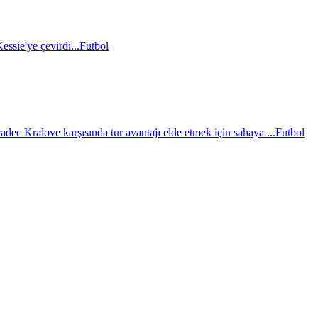
essie'ye çevirdi...
Futbol
c Kralove karşısında tur avantajı elde etmek için sahaya ...
Futbol