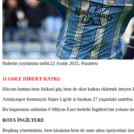
Haberin yayılanma tarihi:
22 Aralık 2025, Pazartesi
11 GOLE DİREKT KATKI;
Hücum hattına hem fiziksel güç hem de skor katkısı eklemek isteyen Be
Antalyaspor formasıyla Süper Lig'de iz bırakan 27 yaşındaki santrfor, 
Bu başarısının ardından 9 Milyon Euro bedelle İngiltere'nin yolunu tu
ROTA İNGİLTERE
Beşiktaş yönetiminin, hem kiralama hem de satın alma opsiyonlan üze