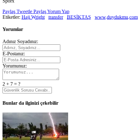
Sporx
Paylaş
Tweetle
Paylaş
Yorum Yap
Etiketler:
Haji Wright
transfer
BEŞİKTAŞ
www.duydukmu.com
Yorumlar
Adınız Soyadınız:
E-Postanız:
Yorumunuz:
2 + 7 = ?
Bunlar da ilginizi çekebilir