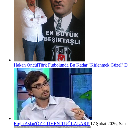
Hakan Öncül
Türk Futbolunda Bu Kadar ''Kirlenmek Güzel'' D
Ergin Aslan
'ÖZ GÜVEN TUĞLALARI!'
17 Şubat 2026, Salı