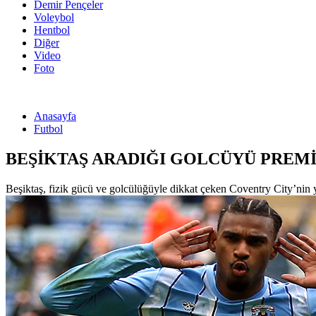
Demir Pençeler
Voleybol
Hentbol
Diğer
Video
Foto
Anasayfa
Futbol
BEŞİKTAŞ ARADIĞI GOLCÜYÜ PREMİ
Beşiktaş, fizik gücü ve golcülüğüyle dikkat çeken Coventry City’nin yıld