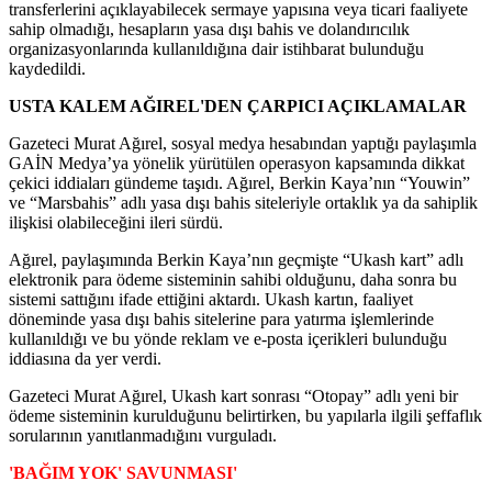
transferlerini açıklayabilecek sermaye yapısına veya ticari faaliyete
sahip olmadığı, hesapların yasa dışı bahis ve dolandırıcılık
organizasyonlarında kullanıldığına dair istihbarat bulunduğu
kaydedildi.
USTA KALEM AĞIREL'DEN ÇARPICI AÇIKLAMALAR
Gazeteci Murat Ağırel, sosyal medya hesabından yaptığı paylaşımla
GAİN Medya’ya yönelik yürütülen operasyon kapsamında dikkat
çekici iddiaları gündeme taşıdı. Ağırel, Berkin Kaya’nın “Youwin”
ve “Marsbahis” adlı yasa dışı bahis siteleriyle ortaklık ya da sahiplik
ilişkisi olabileceğini ileri sürdü.
Ağırel, paylaşımında Berkin Kaya’nın geçmişte “Ukash kart” adlı
elektronik para ödeme sisteminin sahibi olduğunu, daha sonra bu
sistemi sattığını ifade ettiğini aktardı. Ukash kartın, faaliyet
döneminde yasa dışı bahis sitelerine para yatırma işlemlerinde
kullanıldığı ve bu yönde reklam ve e-posta içerikleri bulunduğu
iddiasına da yer verdi.
Gazeteci Murat Ağırel, Ukash kart sonrası “Otopay” adlı yeni bir
ödeme sisteminin kurulduğunu belirtirken, bu yapılarla ilgili şeffaflık
sorularının yanıtlanmadığını vurguladı.
'BAĞIM YOK' SAVUNMASI'