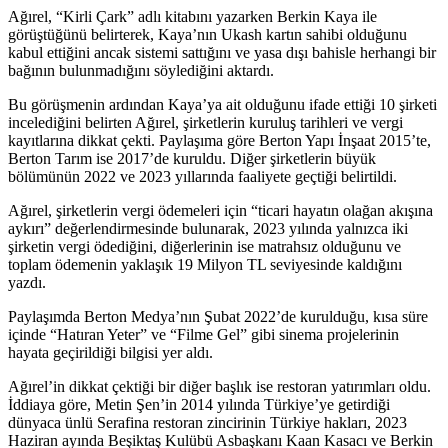
Ağırel, “Kirli Çark” adlı kitabını yazarken Berkin Kaya ile
görüştüğünü belirterek, Kaya’nın Ukash kartın sahibi olduğunu
kabul ettiğini ancak sistemi sattığını ve yasa dışı bahisle herhangi bir
bağının bulunmadığını söylediğini aktardı.
Bu görüşmenin ardından Kaya’ya ait olduğunu ifade ettiği 10 şirketi
incelediğini belirten Ağırel, şirketlerin kuruluş tarihleri ve vergi
kayıtlarına dikkat çekti. Paylaşıma göre Berton Yapı İnşaat 2015’te,
Berton Tarım ise 2017’de kuruldu. Diğer şirketlerin büyük
bölümünün 2022 ve 2023 yıllarında faaliyete geçtiği belirtildi.
Ağırel, şirketlerin vergi ödemeleri için “ticari hayatın olağan akışına
aykırı” değerlendirmesinde bulunarak, 2023 yılında yalnızca iki
şirketin vergi ödediğini, diğerlerinin ise matrahsız olduğunu ve
toplam ödemenin yaklaşık 19 Milyon TL seviyesinde kaldığını
yazdı.
Paylaşımda Berton Medya’nın Şubat 2022’de kurulduğu, kısa süre
içinde “Hatıran Yeter” ve “Filme Gel” gibi sinema projelerinin
hayata geçirildiği bilgisi yer aldı.
Ağırel’in dikkat çektiği bir diğer başlık ise restoran yatırımları oldu.
İddiaya göre, Metin Şen’in 2014 yılında Türkiye’ye getirdiği
dünyaca ünlü Serafina restoran zincirinin Türkiye hakları, 2023
Haziran ayında Beşiktaş Kulübü Asbaşkanı Kaan Kasacı ve Berkin