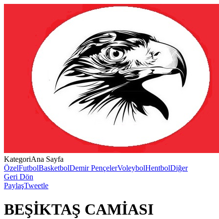
Kategori
Ana Sayfa
Özel
Futbol
Basketbol
Demir Pençeler
Voleybol
Hentbol
Diğer
Geri Dön
Paylaş
Tweetle
BEŞİKTAŞ CAMİASI