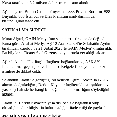
Kaya tarafından 3,2 milyon dolar bedelle satın alındı.
Ağırel ayrıca Berton Grubu bünyesinde 888 Private Bodrum, 888
Bayraklı, 888 İstanbul ve Efes Premium markalarının da
bulunduğunu ifade etti.
SATIN ALMA SÜRECİ
Murat Ağırel, GAİN Medya’nın satın alma sürecine de değindi.
Buna göre, Anahat Medya AŞ 12 Aralık 2024’te Selahattin Aydın
tarafından kuruldu ve 21 Şubat 2025’te GAİN Medya’yı satın aldı.
Bu bilgilerin Ticaret Sicil Gazetesi kayıtlarında yer aldığı aktarıldı.
Ağırel, Anahat Holding’in İngiltere bağlantılarına, ASKAY
International geçmişine ve Paradise Belgeleri’nde yer alan bazı
isimlere de dikkat çekti.
Selahattin Aydın ile görüştüğünü belirten Ağırel, Aydın’ın GAİN
alımını doğruladığını, Berkin Kaya ile İngiltere’de tanıştıklarını ve
yasa dışı bahisle herhangi bir bağlantısının olmadığını söylediğini
aktardı.
Aydın’ın, Berkin Kaya’nın yasa dışı bahisle bağlantısı olup
olmadığına dair bilgisinin bulunmadığını ifade ettiği de paylaşıldı.
450 MİLYON LİRA'LIK GİRİŞ!