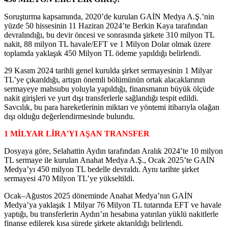
Soruşturma kapsamında, 2020’de kurulan GAİN Medya A.Ş.’nin
yüzde 50 hissesinin 11 Haziran 2024’te Berkin Kaya tarafından
devralındığı, bu devir öncesi ve sonrasında şirkete 310 milyon TL
nakit, 88 milyon TL havale/EFT ve 1 Milyon Dolar olmak üzere
toplamda yaklaşık 450 Milyon TL ödeme yapıldığı belirlendi.
29 Kasım 2024 tarihli genel kurulda şirket sermayesinin 1 Milyar
TL’ye çıkarıldığı, artışın önemli bölümünün ortak alacaklarının
sermayeye mahsubu yoluyla yapıldığı, finansmanın büyük ölçüde
nakit girişleri ve yurt dışı transferlerle sağlandığı tespit edildi.
Savcılık, bu para hareketlerinin miktarı ve yöntemi itibarıyla olağan
dışı olduğu değerlendirmesinde bulundu.
1 MİLYAR LİRA'YI AŞAN TRANSFER
Dosyaya göre, Selahattin Aydın tarafından Aralık 2024’te 10 milyon
TL sermaye ile kurulan Anahat Medya A.Ş., Ocak 2025’te GAİN
Medya’yı 450 milyon TL bedelle devraldı. Aynı tarihte şirket
sermayesi 470 Milyon TL’ye yükseltildi.
Ocak–Ağustos 2025 döneminde Anahat Medya’nın GAİN
Medya’ya yaklaşık 1 Milyar 76 Milyon TL tutarında EFT ve havale
yaptığı, bu transferlerin Aydın’ın hesabına yatırılan yüklü nakitlerle
finanse edilerek kısa sürede şirkete aktarıldığı belirlendi.