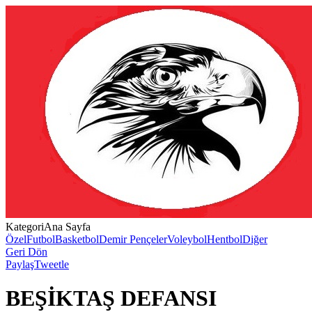
Kategori
Ana Sayfa
Özel
Futbol
Basketbol
Demir Pençeler
Voleybol
Hentbol
Diğer
Geri Dön
Paylaş
Tweetle
BEŞİKTAŞ DEFANSI