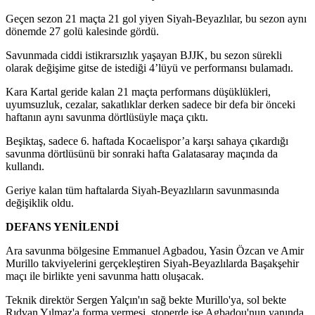
Geçen sezon 21 maçta 21 gol yiyen Siyah-Beyazlılar, bu sezon aynı
dönemde 27 golü kalesinde gördü.
Savunmada ciddi istikrarsızlık yaşayan BJJK, bu sezon sürekli
olarak değişime gitse de istediği 4’lüyü ve performansı bulamadı.
Kara Kartal geride kalan 21 maçta performans düşüklükleri,
uyumsuzluk, cezalar, sakatlıklar derken sadece bir defa bir önceki
haftanın aynı savunma dörtlüsüyle maça çıktı.
Beşiktaş, sadece 6. haftada Kocaelispor’a karşı sahaya çıkardığı
savunma dörtlüsünü bir sonraki hafta Galatasaray maçında da
kullandı.
Geriye kalan tüm haftalarda Siyah-Beyazlıların savunmasında
değişiklik oldu.
DEFANS YENİLENDİ
Ara savunma bölgesine Emmanuel Agbadou, Yasin Özcan ve Amir
Murillo takviyelerini gerçekleştiren Siyah-Beyazlılarda Başakşehir
maçı ile birlikte yeni savunma hattı oluşacak.
Teknik direktör Sergen Yalçın'ın sağ bekte Murillo'ya, sol bekte
Rıdvan Yılmaz'a forma vermesi, stoperde ise Agbadou'nun yanında