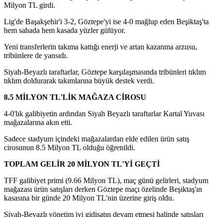
Milyon TL girdi.
Lig'de Başakşehir'i 3-2, Göztepe'yi ise 4-0 mağlup eden Beşiktaş'ta
hem sahada hem kasada yüzler gülüyor.
Yeni transferlerin takıma kattığı enerji ve artan kazanma arzusu,
tribünlere de yansıdı.
Siyah-Beyazlı taraftarlar, Göztepe karşılaşmasında tribünleri tıklım
tıklım doldurarak takımlarına büyük destek verdi.
8.5 MİLYON TL'LİK MAĞAZA CİROSU
4-0'lık galibiyetin ardından Siyah Beyazlı taraftarlar Kartal Yuvası
mağazalarına akın etti.
Sadece stadyum içindeki mağazalardan elde edilen ürün satış
cirosunun 8.5 Milyon TL olduğu öğrenildi.
TOPLAM GELİR 20 MİLYON TL'Yİ GEÇTİ
TFF galibiyet primi (9.66 Milyon TL), maç günü gelirleri, stadyum
mağazası ürün satışları derken Göztepe maçı özelinde Beşiktaş'ın
kasasına bir günde 20 Milyon TL'nin üzerine giriş oldu.
Siyah-Beyazlı yönetim iyi gidişatın devam etmesi halinde satışları