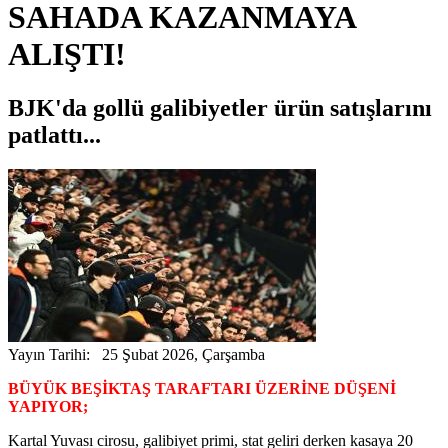
SAHADA KAZANMAYA
ALIŞTI!
BJK'da gollü galibiyetler ürün satışlarını
patlattı...
Yayın Tarihi: 25 Şubat 2026, Çarşamba
BÜYÜK BEŞİKTAŞ TARAFTARI ÜZERİNE DÜŞENİ
YAPIYOR;
Kartal Yuvası cirosu, galibiyet primi, stat geliri derken kasaya 20