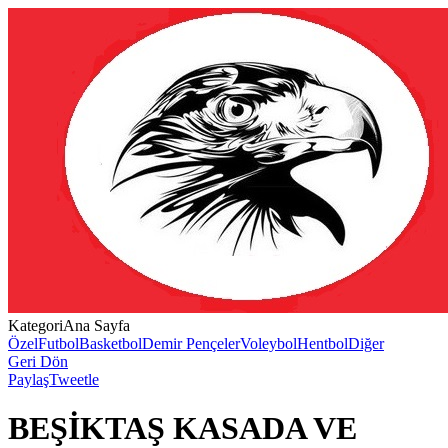
Kategori
Ana Sayfa
Özel
Futbol
Basketbol
Demir Pençeler
Voleybol
Hentbol
Diğer
Geri Dön
Paylaş
Tweetle
BEŞİKTAŞ KASADA VE