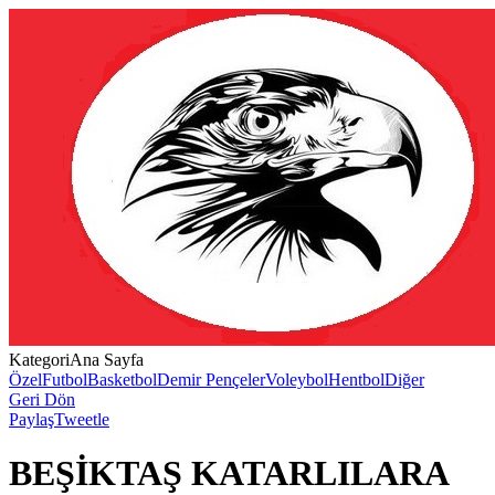
Kategori
Ana Sayfa
Özel
Futbol
Basketbol
Demir Pençeler
Voleybol
Hentbol
Diğer
Geri Dön
Paylaş
Tweetle
BEŞİKTAŞ KATARLILARA