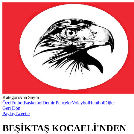
Kategori
Ana Sayfa
Özel
Futbol
Basketbol
Demir Pençeler
Voleybol
Hentbol
Diğer
Geri Dön
Paylaş
Tweetle
BEŞİKTAŞ KOCAELİ'NDEN