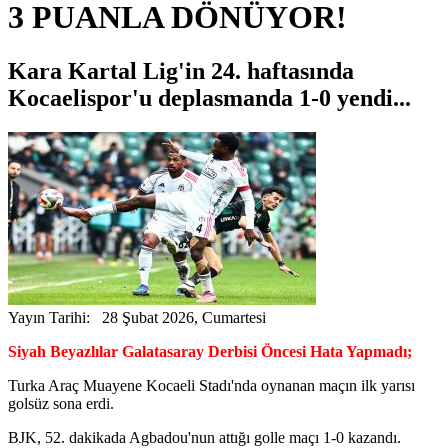
3 PUANLA DÖNÜYOR!
Kara Kartal Lig'in 24. haftasında
Kocaelispor'u deplasmanda 1-0 yendi...
Yayın Tarihi: 28 Şubat 2026, Cumartesi
Siyah Beyazlılar Galatasaray Derbisi Öncesi Hata Yapmadı;
Turka Araç Muayene Kocaeli Stadı'nda oynanan maçın ilk yarısı
golsüz sona erdi.
BJK, 52. dakikada Agbadou'nun attığı golle maçı 1-0 kazandı.