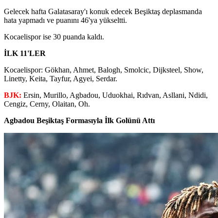
Gelecek hafta Galatasaray'ı konuk edecek Beşiktaş deplasmanda
hata yapmadı ve puanını 46'ya yükseltti.
Kocaelispor ise 30 puanda kaldı.
İLK 11'LER
Kocaelispor: Gökhan, Ahmet, Balogh, Smolcic, Dijksteel, Show,
Linetty, Keita, Tayfur, Agyei, Serdar.
BJK:
Ersin, Murillo, Agbadou, Uduokhai, Rıdvan, Asllani, Ndidi,
Cengiz, Cerny, Olaitan, Oh.
Agbadou Beşiktaş Formasıyla İlk Golünü Attı