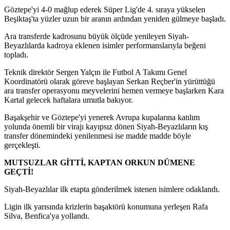
Göztepe'yi 4-0 mağlup ederek Süper Lig'de 4. sıraya yükselen
Beşiktaş'ta yüzler uzun bir aranın ardından yeniden gülmeye başladı.
Ara transferde kadrosunu büyük ölçüde yenileyen Siyah-
Beyazlılarda kadroya eklenen isimler performanslarıyla beğeni
topladı.
Teknik direktör Sergen Yalçın ile Futbol A Takımı Genel
Koordinatörü olarak göreve başlayan Serkan Reçber'in yürüttüğü
ara transfer operasyonu meyvelerini hemen vermeye başlarken Kara
Kartal gelecek haftalara umutla bakıyor.
Başakşehir ve Göztepe'yi yenerek Avrupa kupalarına katılım
yolunda önemli bir virajı kayıpsız dönen Siyah-Beyazlıların kış
transfer dönemindeki yenilenmesi ise madde madde böyle
gerçekleşti.
MUTSUZLAR GİTTİ, KAPTAN ORKUN DÜMENE
GEÇTİ!
Siyah-Beyazlılar ilk etapta gönderilmek istenen isimlere odaklandı.
Ligin ilk yarısında krizlerin başaktörü konumuna yerleşen Rafa
Silva, Benfica'ya yollandı.