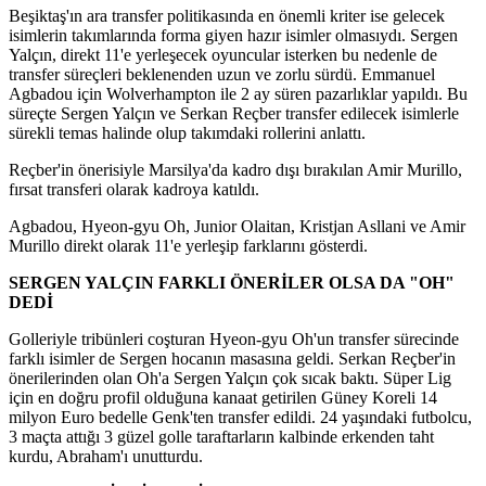
Beşiktaş'ın ara transfer politikasında en önemli kriter ise gelecek
isimlerin takımlarında forma giyen hazır isimler olmasıydı. Sergen
Yalçın, direkt 11'e yerleşecek oyuncular isterken bu nedenle de
transfer süreçleri beklenenden uzun ve zorlu sürdü. Emmanuel
Agbadou için Wolverhampton ile 2 ay süren pazarlıklar yapıldı. Bu
süreçte Sergen Yalçın ve Serkan Reçber transfer edilecek isimlerle
sürekli temas halinde olup takımdaki rollerini anlattı.
Reçber'in önerisiyle Marsilya'da kadro dışı bırakılan Amir Murillo,
fırsat transferi olarak kadroya katıldı.
Agbadou, Hyeon-gyu Oh, Junior Olaitan, Kristjan Asllani ve Amir
Murillo direkt olarak 11'e yerleşip farklarını gösterdi.
SERGEN YALÇIN FARKLI ÖNERİLER OLSA DA "OH"
DEDİ
Golleriyle tribünleri coşturan Hyeon-gyu Oh'un transfer sürecinde
farklı isimler de Sergen hocanın masasına geldi. Serkan Reçber'in
önerilerinden olan Oh'a Sergen Yalçın çok sıcak baktı. Süper Lig
için en doğru profil olduğuna kanaat getirilen Güney Koreli 14
milyon Euro bedelle Genk'ten transfer edildi. 24 yaşındaki futbolcu,
3 maçta attığı 3 güzel golle taraftarların kalbinde erkenden taht
kurdu, Abraham'ı unutturdu.