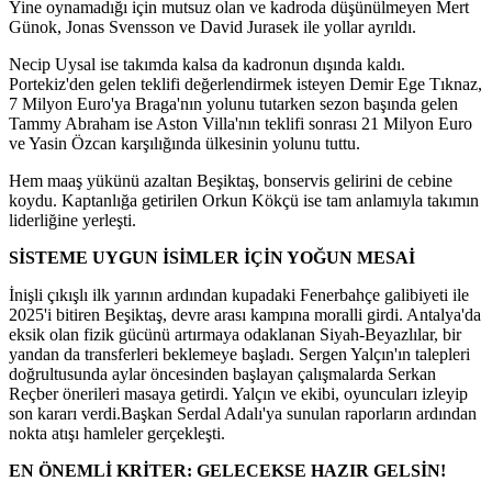
Yine oynamadığı için mutsuz olan ve kadroda düşünülmeyen Mert
Günok, Jonas Svensson ve David Jurasek ile yollar ayrıldı.
Necip Uysal ise takımda kalsa da kadronun dışında kaldı.
Portekiz'den gelen teklifi değerlendirmek isteyen Demir Ege Tıknaz,
7 Milyon Euro'ya Braga'nın yolunu tutarken sezon başında gelen
Tammy Abraham ise Aston Villa'nın teklifi sonrası 21 Milyon Euro
ve Yasin Özcan karşılığında ülkesinin yolunu tuttu.
Hem maaş yükünü azaltan Beşiktaş, bonservis gelirini de cebine
koydu. Kaptanlığa getirilen Orkun Kökçü ise tam anlamıyla takımın
liderliğine yerleşti.
SİSTEME UYGUN İSİMLER İÇİN YOĞUN MESAİ
İnişli çıkışlı ilk yarının ardından kupadaki Fenerbahçe galibiyeti ile
2025'i bitiren Beşiktaş, devre arası kampına moralli girdi. Antalya'da
eksik olan fizik gücünü artırmaya odaklanan Siyah-Beyazlılar, bir
yandan da transferleri beklemeye başladı. Sergen Yalçın'ın talepleri
doğrultusunda aylar öncesinden başlayan çalışmalarda Serkan
Reçber önerileri masaya getirdi. Yalçın ve ekibi, oyuncuları izleyip
son kararı verdi.Başkan Serdal Adalı'ya sunulan raporların ardından
nokta atışı hamleler gerçekleşti.
EN ÖNEMLİ KRİTER: GELECEKSE HAZIR GELSİN!