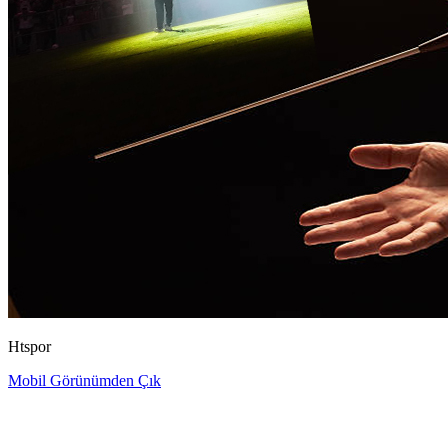
Htspor
Mobil Görünümden Çık