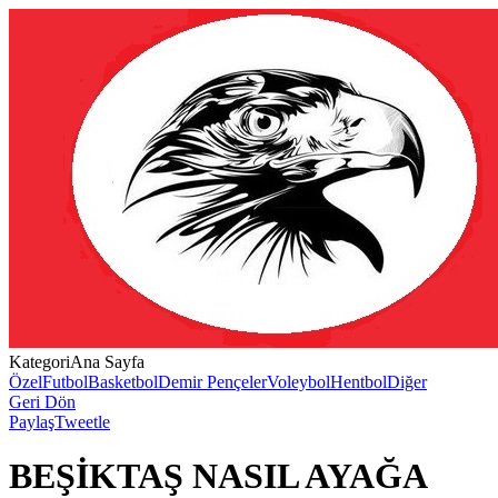
Kategori
Ana Sayfa
Özel
Futbol
Basketbol
Demir Pençeler
Voleybol
Hentbol
Diğer
Geri Dön
Paylaş
Tweetle
BEŞİKTAŞ NASIL AYAĞA