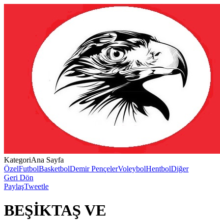
Kategori
Ana Sayfa
Özel
Futbol
Basketbol
Demir Pençeler
Voleybol
Hentbol
Diğer
Geri Dön
Paylaş
Tweetle
BEŞİKTAŞ VE