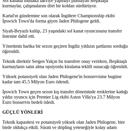
Sol kanada mutlaka takviye yapmayı planlayan Beşiktaşlı
kurmaylar, çalışmalarını dört bir koldan sürdürüyor.
Kartal'ın gündemine son olarak İngiltere Championship ekibi
İpswich Town'da forma giyen Jaden Philogene geldi.
Siyah-Beyazlı kulüp, 23 yaşındaki sol kanat oyuncusunu transfer
listesine dahil etti.
Yönetimin harika bir sezon geçiren İngiliz yıldızın şartlarını sorduğu
öğrenildi.
Teknik direktör Sergen Yalçın bu transfere onay verirken, Beşiktaşlı
kurmayların satın alma opsiyonlu kiralama teklifi sunacağı öğrenildi.
Yüksek potansiyeli olan Jaden Philogene'in bonservisine bugüne
kadar tam 45.5 Milyon Euro ödendi.
İpswich Town geçen sezon kış transfer döneminde renklerine kattığı
yıldız oyuncu için Premier Lig ekibi Aston Villa'ya 23.7 Milyon
Euro bonservis bedeli ödedi.
GÜÇLÜ YÖNLERİ
Teknik kapasitesi ve potansiyeli yüksek olan Jaden Philogene, bire
birde oldukça etkili. Sürati ve dripling yeteneğiyle kolay adam