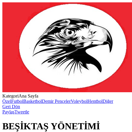
Kategori
Ana Sayfa
Özel
Futbol
Basketbol
Demir Pençeler
Voleybol
Hentbol
Diğer
Geri Dön
Paylaş
Tweetle
BEŞİKTAŞ YÖNETİMİ