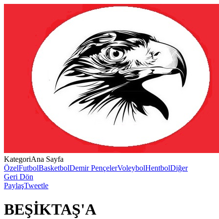
Kategori
Ana Sayfa
Özel
Futbol
Basketbol
Demir Pençeler
Voleybol
Hentbol
Diğer
Geri Dön
Paylaş
Tweetle
BEŞİKTAŞ'A