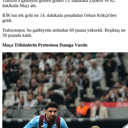
Trabzon'a galibiyeti getiren golleri 15. dakikada Zubkov ve 62.
dakikada Muçi attı.
BJK'nın tek golü ise 14. dakikada penaltıdan Orkun Kökçü'den
geldi.
Trabzonspor, bu galibiyetin ardından 69 puana yükseldi. Beşiktaş ise
59 puanda kaldı.
Maça Tribünlerin Protestosu Damga Vurdu