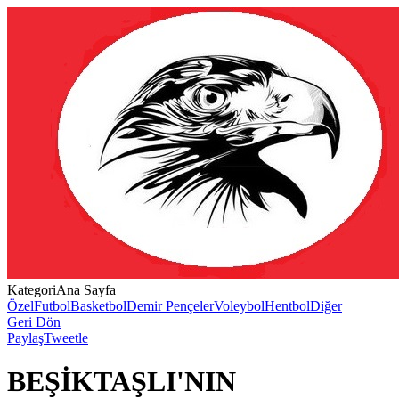
Kategori
Ana Sayfa
Özel
Futbol
Basketbol
Demir Pençeler
Voleybol
Hentbol
Diğer
Geri Dön
Paylaş
Tweetle
BEŞİKTAŞLI'NIN