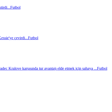
irdi...
Futbol
essie'ye çevirdi...
Futbol
c Kralove karşısında tur avantajı elde etmek için sahaya ...
Futbol