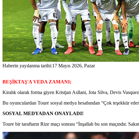
Haberin yayılanma tarihi:
17 Mayıs 2026, Pazar
BEŞİKTAŞ'A VEDA ZAMANI;
Kiralık olarak forma giyen Kristjan Asllani, Jota Silva, Devis Vasquez v
Bu oyunculardan Toure sosyal medya hesabından “Çok teşekkür ederi
SOSYAL MEDYADAN ONAYLADI!
Toure bir taraftarın Rize maçı sonrası “İnşallah bu son maçındır. Sak