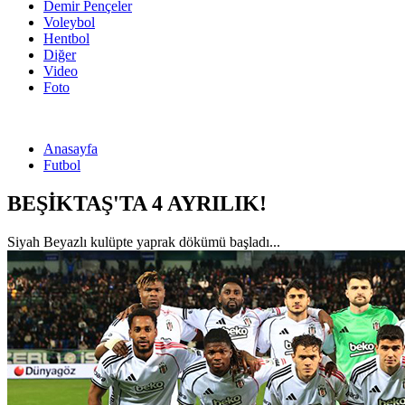
Demir Pençeler
Voleybol
Hentbol
Diğer
Video
Foto
Anasayfa
Futbol
BEŞİKTAŞ'TA 4 AYRILIK!
Siyah Beyazlı kulüpte yaprak dökümü başladı...