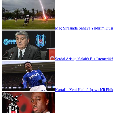
Maç Sırasında Sahaya Yıldırım Düşm
Serdal Adalı; ''Salah'ı Biz İstemedik!
Kartal'ın Yeni Hedefi Ipswich'li Phi