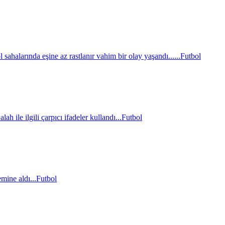
sahalarında eşine az rastlanır vahim bir olay yaşandı......
Futbol
le ilgili çarpıcı ifadeler kullandı...
Futbol
mine aldı...
Futbol