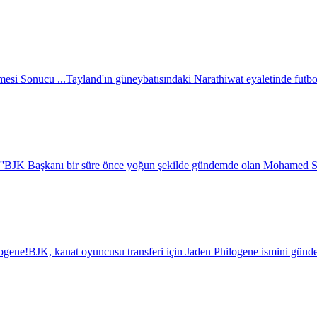
esi Sonucu ...
Tayland'ın güneybatısındaki Narathiwat eyaletinde futbol 
''
BJK Başkanı bir süre önce yoğun şekilde gündemde olan Mohamed Salah i
logene!
BJK, kanat oyuncusu transferi için Jaden Philogene ismini günde