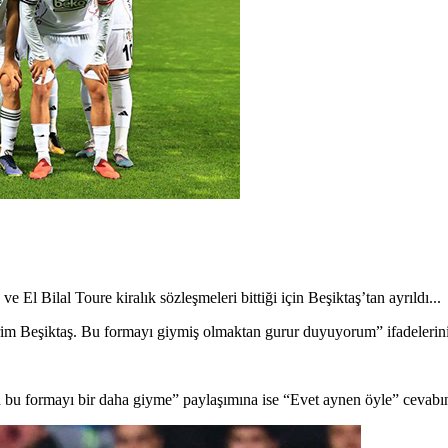
e El Bilal Toure kiralık sözleşmeleri bittiği için Beşiktaş’tan ayrıldı...
m Beşiktaş. Bu formayı giymiş olmaktan gurur duyuyorum” ifadelerini
ın bu formayı bir daha giyme” paylaşımına ise “Evet aynen öyle” cevabın