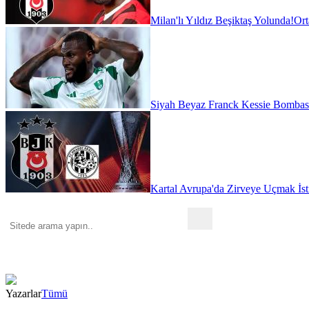
Milan'lı Yıldız Beşiktaş Yolunda!
Ort
Siyah Beyaz Franck Kessie Bombas
Kartal Avrupa'da Zirveye Uçmak İst
Yazarlar
Tümü