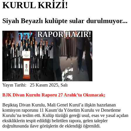
KURUL KRİZİ!
Siyah Beyazlı kulüpte sular durulmuyor...
Yayın Tarihi: 25 Kasım 2025, Salı
BJK Divan Kurulu Raporu 27 Aralık’ta Okunacak;
Beşiktaş Divan Kurulu, Mali Genel Kurul’a ilişkin hazırlanan
komisyon raporunu 11 Kasım’da Yönetim Kurulu ve Denetleme
Kurulu’na teslim etti. Kulüp tüzüğü gereği usul, esas ve yasal açıdan
eksikliklerin tespit edildiği belirtilen rapora, gelen talepler
doğrultusunda ilave görüşlerin de eklendiği öğrenildi.