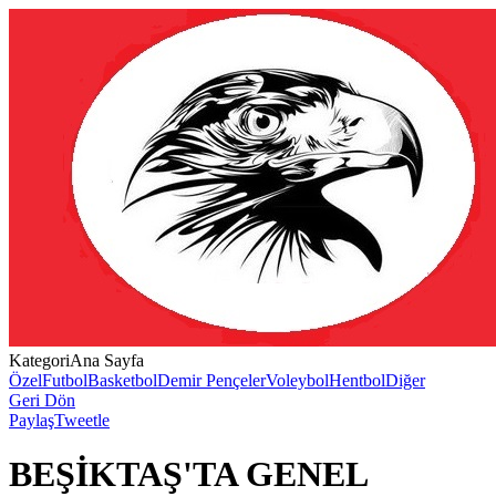
Kategori
Ana Sayfa
Özel
Futbol
Basketbol
Demir Pençeler
Voleybol
Hentbol
Diğer
Geri Dön
Paylaş
Tweetle
BEŞİKTAŞ'TA GENEL