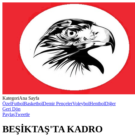
Kategori
Ana Sayfa
Özel
Futbol
Basketbol
Demir Pençeler
Voleybol
Hentbol
Diğer
Geri Dön
Paylaş
Tweetle
BEŞİKTAŞ'TA KADRO