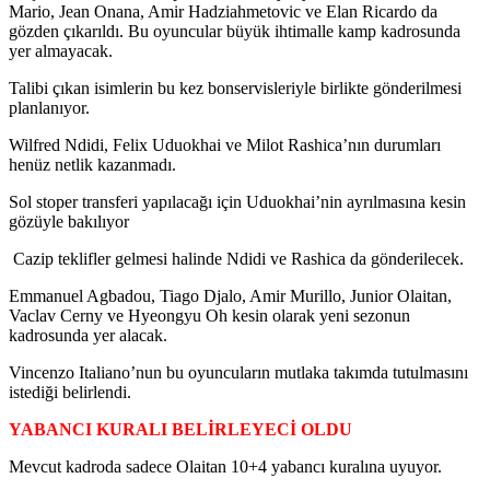
Mario, Jean Onana, Amir Hadziahmetovic ve Elan Ricardo da
gözden çıkarıldı. Bu oyuncular büyük ihtimalle kamp kadrosunda
yer almayacak.
Talibi çıkan isimlerin bu kez bonservisleriyle birlikte gönderilmesi
planlanıyor.
Wilfred Ndidi, Felix Uduokhai ve Milot Rashica’nın durumları
henüz netlik kazanmadı.
Sol stoper transferi yapılacağı için Uduokhai’nin ayrılmasına kesin
gözüyle bakılıyor
Cazip teklifler gelmesi halinde Ndidi ve Rashica da gönderilecek.
Emmanuel Agbadou, Tiago Djalo, Amir Murillo, Junior Olaitan,
Vaclav Cerny ve Hyeongyu Oh kesin olarak yeni sezonun
kadrosunda yer alacak.
Vincenzo Italiano’nun bu oyuncuların mutlaka takımda tutulmasını
istediği belirlendi.
YABANCI KURALI BELİRLEYECİ OLDU
Mevcut kadroda sadece Olaitan 10+4 yabancı kuralına uyuyor.