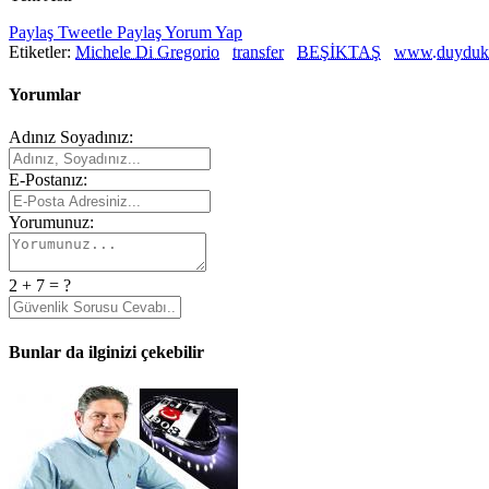
Paylaş
Tweetle
Paylaş
Yorum Yap
Etiketler:
Michele Di Gregorio
transfer
BEŞİKTAŞ
www.duyduk
Yorumlar
Adınız Soyadınız:
E-Postanız:
Yorumunuz:
2 + 7 = ?
Bunlar da ilginizi çekebilir