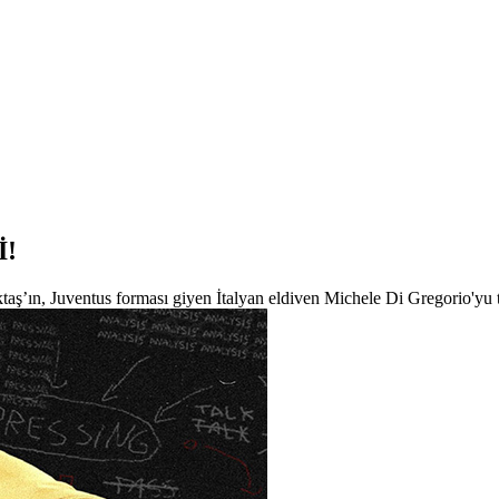
İ!
taş’ın, Juventus forması giyen İtalyan eldiven Michele Di Gregorio'yu tr