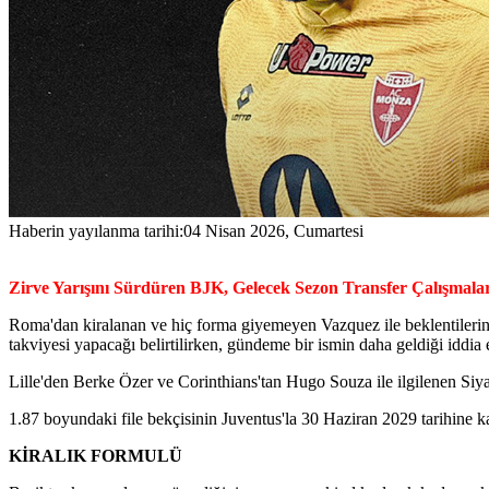
Haberin yayılanma tarihi:
04 Nisan 2026, Cumartesi
Zirve Yarışını Sürdüren BJK, Gelecek Sezon Transfer Çalışmal
Roma'dan kiralanan ve hiç forma giyemeyen Vazquez ile beklentilerin 
takviyesi yapacağı belirtilirken, gündeme bir ismin daha geldiği iddia e
Lille'den Berke Özer ve Corinthians'tan Hugo Souza ile ilgilenen Siya
1.87 boyundaki file bekçisinin Juventus'la 30 Haziran 2029 tarihine 
KİRALIK FORMULÜ