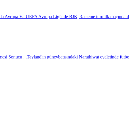
da Avrupa V...
UEFA Avrupa Ligi'nde BJK, 3. eleme turu ilk maçında d
esi Sonucu ...
Tayland'ın güneybatısındaki Narathiwat eyaletinde futbol 