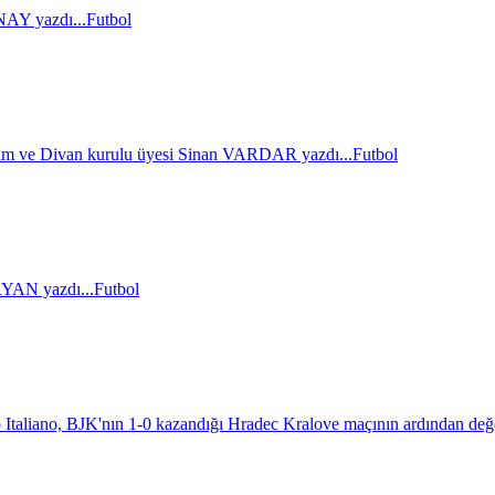
AY yazdı...
Futbol
im ve Divan kurulu üyesi Sinan VARDAR yazdı...
Futbol
AN yazdı...
Futbol
 Italiano, BJK'nın 1-0 kazandığı Hradec Kralove maçının ardından değ