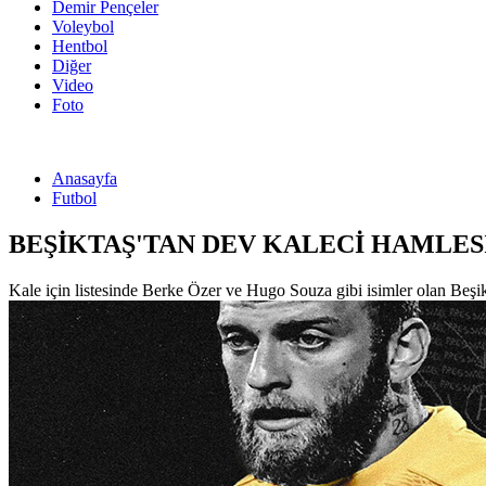
Demir Pençeler
Voleybol
Hentbol
Diğer
Video
Foto
Anasayfa
Futbol
BEŞİKTAŞ'TAN DEV KALECİ HAMLES
Kale için listesinde Berke Özer ve Hugo Souza gibi isimler olan Beşik