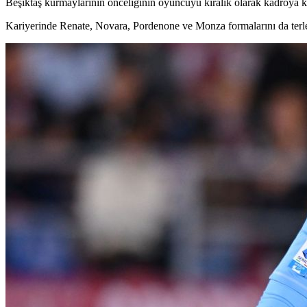
Beşiktaş kurmaylarının önceliğinin oyuncuyu kiralık olarak kadroya ka
Kariyerinde Renate, Novara, Pordenone ve Monza formalarını da terle