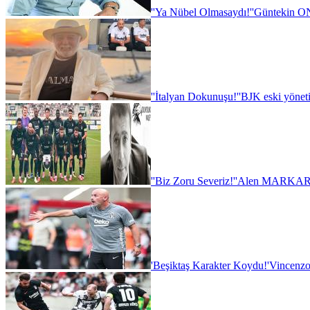
''Ya Nübel Olmasaydı!''
Güntekin ON
''İtalyan Dokunuşu!''
BJK eski yönet
''Biz Zoru Severiz!''
Alen MARKARY
'Beşiktaş Karakter Koydu!'
Vincenzo