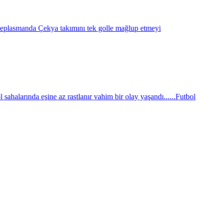
eplasmanda Çekya takımını tek golle mağlup etmeyi
sahalarında eşine az rastlanır vahim bir olay yaşandı......
Futbol