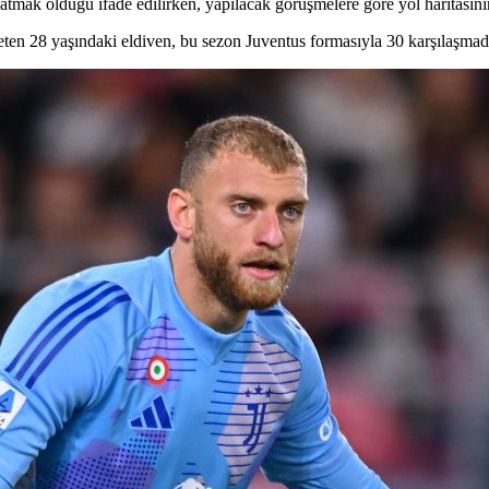
tmak olduğu ifade edilirken, yapılacak görüşmelere göre yol haritasının
ten 28 yaşındaki eldiven, bu sezon Juventus formasıyla 30 karşılaşmad