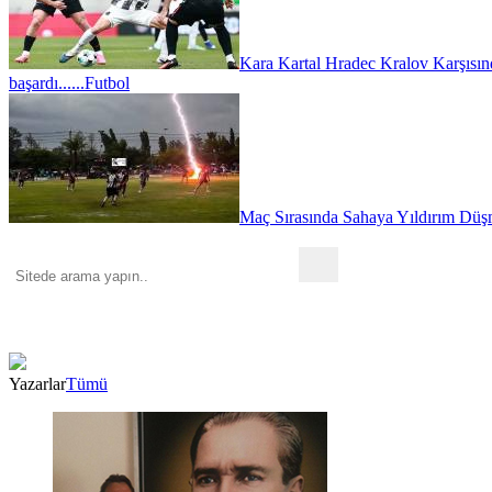
Kara Kartal Hradec Kralov Karşısın
başardı......
Futbol
Maç Sırasında Sahaya Yıldırım Düşm
Yazarlar
Tümü