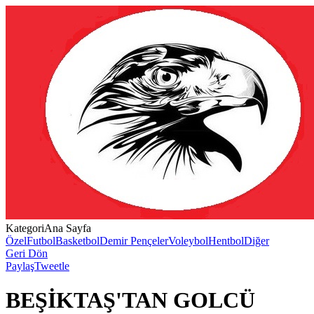
Kategori
Ana Sayfa
Özel
Futbol
Basketbol
Demir Pençeler
Voleybol
Hentbol
Diğer
Geri Dön
Paylaş
Tweetle
BEŞİKTAŞ'TAN GOLCÜ