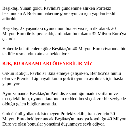
Beşiktaş, Yunan golcü Pavlidis'i gündemine alırken Portekiz
basınından A Bola'nın haberine göre oyuncu için yapılan teklif
arttırıldı.
Beşiktaş, 27 yaşındaki oyuncunun bonservisi için ilk olarak 20
Milyon Euro ile kapıyı çaldı, ardından bu rakamı 35 Milyon Euro'ya
çıkardı.
Haberde belirtilenlere göre Beşiktaş'ın 40 Milyon Euro civarında bir
teklifle resmi adım atması bekleniyor.
BJK, BU RAKAMLARI ÖDEYEBİLİR Mİ?
Orkun Kökçü, Pavlidis'i ikna etmeye çalışırken, Benfica'da mutlu
olan ve Premier Lig hayali kuran golcü oyuncu ayrılmak için baskı
yapmıyor.
Aynı zamanda Beşiktaş'ın Pavlidis'e sunduğu maddi şartların ve
maaş teklifinin, oyuncu tarafından reddedilmesi çok zor bir seviyede
olduğu gelen bilgiler arasında.
Golcüsünü yollamak istemeyen Portekiz ekibi, transfer için 50
Milyon Euro bekliyor ancak Beşiktaş'ın masaya koyduğu 40 Milyon
Euro ve olası bonuslar yönetimi düşünmeye sevk ediyor.