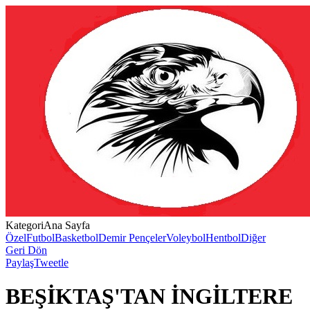
Kategori
Ana Sayfa
Özel
Futbol
Basketbol
Demir Pençeler
Voleybol
Hentbol
Diğer
Geri Dön
Paylaş
Tweetle
BEŞİKTAŞ'TAN İNGİLTERE