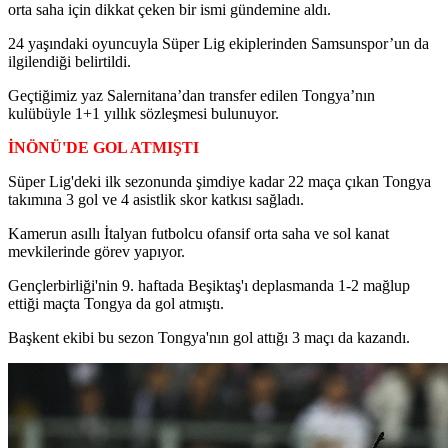
orta saha için dikkat çeken bir ismi gündemine aldı.
24 yaşındaki oyuncuyla Süper Lig ekiplerinden Samsunspor’un da
ilgilendiği belirtildi.
Geçtiğimiz yaz Salernitana’dan transfer edilen Tongya’nın
kulübüyle 1+1 yıllık sözleşmesi bulunuyor.
İNÖNÜ'DE GOL ATMIŞTI
Süper Lig'deki ilk sezonunda şimdiye kadar 22 maça çıkan Tongya
takımına 3 gol ve 4 asistlik skor katkısı sağladı.
Kamerun asıllı İtalyan futbolcu ofansif orta saha ve sol kanat
mevkilerinde görev yapıyor.
Gençlerbirliği'nin 9. haftada Beşiktaş'ı deplasmanda 1-2 mağlup
ettiği maçta Tongya da gol atmıştı.
Başkent ekibi bu sezon Tongya'nın gol attığı 3 maçı da kazandı.