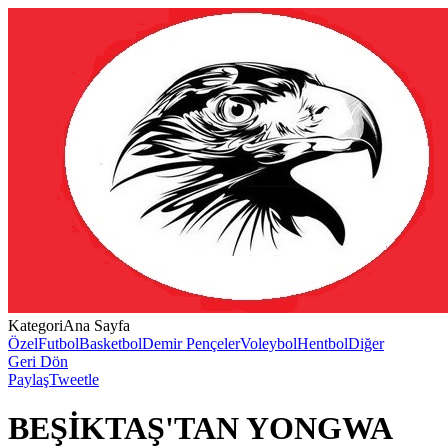
Kategori
Ana Sayfa
Özel
Futbol
Basketbol
Demir Pençeler
Voleybol
Hentbol
Diğer
Geri Dön
Paylaş
Tweetle
BEŞİKTAŞ'TAN YONGWA