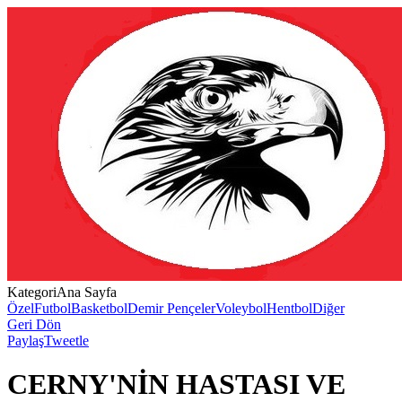
Kategori
Ana Sayfa
Özel
Futbol
Basketbol
Demir Pençeler
Voleybol
Hentbol
Diğer
Geri Dön
Paylaş
Tweetle
CERNY'NİN HASTASI VE