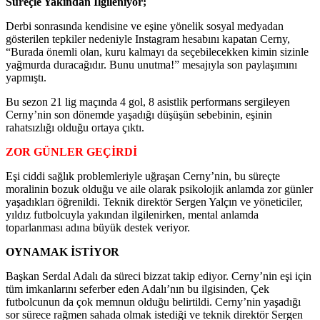
Süreçle Yakından İlgileniyor;
Derbi sonrasında kendisine ve eşine yönelik sosyal medyadan
gösterilen tepkiler nedeniyle Instagram hesabını kapatan Cerny,
“Burada önemli olan, kuru kalmayı da seçebilecekken kimin sizinle
yağmurda duracağıdır. Bunu unutma!” mesajıyla son paylaşımını
yapmıştı.
Bu sezon 21 lig maçında 4 gol, 8 asistlik performans sergileyen
Cerny’nin son dönemde yaşadığı düşüşün sebebinin, eşinin
rahatsızlığı olduğu ortaya çıktı.
ZOR GÜNLER GEÇİRDİ
Eşi ciddi sağlık problemleriyle uğraşan Cerny’nin, bu süreçte
moralinin bozuk olduğu ve aile olarak psikolojik anlamda zor günler
yaşadıkları öğrenildi. Teknik direktör Sergen Yalçın ve yöneticiler,
yıldız futbolcuyla yakından ilgilenirken, mental anlamda
toparlanması adına büyük destek veriyor.
OYNAMAK İSTİYOR
Başkan Serdal Adalı da süreci bizzat takip ediyor. Cerny’nin eşi için
tüm imkanlarını seferber eden Adalı’nın bu ilgisinden, Çek
futbolcunun da çok memnun olduğu belirtildi. Cerny’nin yaşadığı
sor sürece rağmen sahada olmak istediği ve teknik direktör Sergen